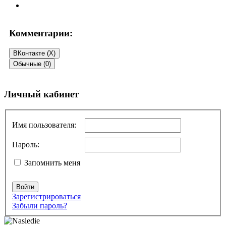
Комментарии:
ВКонтакте (
X
)
Обычные (0)
Добавить комментарий
Личный кабинет
Ваш адрес email не будет опубликован.
Обязательные поля
помечены
*
Имя пользователя:
Комментарий
*
Пароль:
Запомнить меня
Войти
Зарегистрироваться
Забыли пароль?
Имя
*