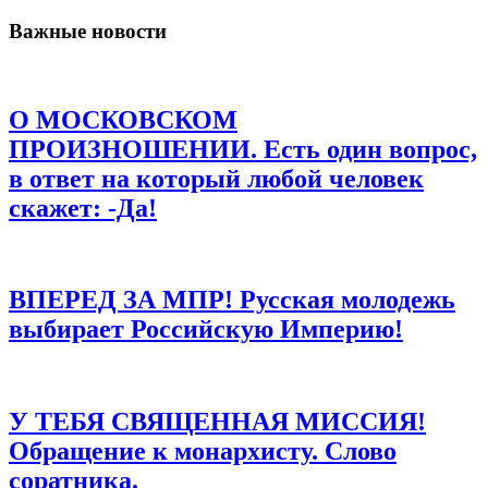
Важные новости
Email
*
Сайт
О МОСКОВСКОМ
Сохранить моё имя, email и адрес сайта в этом браузере для
последующих моих комментариев.
ПРОИЗНОШЕНИИ. Есть один вопрос,
в ответ на который любой человек
скажет: -Да!
ВПЕРЕД ЗА МПР! Русская молодежь
выбирает Российскую Империю!
У ТЕБЯ СВЯЩЕННАЯ МИССИЯ!
Обращение к монархисту. Слово
соратника.