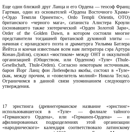
Еще один близкий друг Ланца и его Ордена — теософ Франц
Гартман, один из основателей «Ордена Восточного Храма»
(«Ордо Темпли Ориентис», Ordo Templi Orientis, ОТО)
британского «черного мага», сатаниста Алистера Кроули
(основавшего также эзотерический «Орден Золотой Зари»,
Order of the Golden Dawn, в котором состояли многие
представители тогдашней британской духовной элиты —
начиная с ирландского поэта и драматурга Уильяма Батлера
Йейтса и кончая известным всем нам литератора сэра Артура
Конан-Дойля), служил «мостиком» между ОНТ и оккультной
организацией (Обществом, или Орденом) «Туле» (Thule-
Gesellschaft, Thule-Orden). Согласно некоторым источникам,
барон Йорг Ланц фон Либенфельз якобы, cостоял в «Туле»
(как, между прочим, и «повелитель молний» Никола Тесла).
Ограничимся в данной связи упоминанием следующего
утверждения.
17 эрнстинга (древнегерманское название «эрнстинг»
использовавшегося в «Туле» — филиале тайного
«Германского Ордена», или «Германен-Ордена» — и
афилиированных подразделениях этой организации
«народнического» календаря соответствовало латинскому