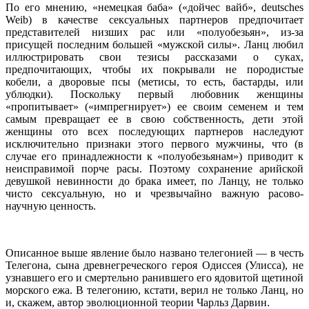
По его мнению, «немецкая баба» («дойчес вайб», deutsches
Weib) в качестве сексуальных партнеров предпочитает
представителей низших рас или «полуобезьян», из-за
присущей последним большей «мужской силы». Ланц любил
иллюстрировать свои тезисы рассказами о суках,
предпочитающих, чтобы их покрывали не породистые
кобели, а дворовые псы (метисы, то есть, бастарды, или
ублюдки). Поскольку первый любовник женщины
«пропитывает» («импрегнирует») ее своим семенем и тем
самым превращает ее в свою собственность, дети этой
женщины ото всех последующих партнеров наследуют
исключительно признаки этого первого мужчины, что (в
случае его принадлежности к «полуобезьянам») приводит к
неисправимой порче расы. Поэтому сохранение арийской
девушкой невинности до брака имеет, по Ланцу, не только
чисто сексуальную, но и чрезвычайно важную расово-
научную ценность.
Описанное выше явление было названо телегонией — в честь
Телегона, сына древнегреческого героя Одиссея (Улисса), не
узнавшего его и смертельно ранившего его ядовитой щетиной
морского ежа. В телегонию, кстати, верил не только Ланц, но
и, скажем, автор эволюционной теории Чарльз Дарвин.