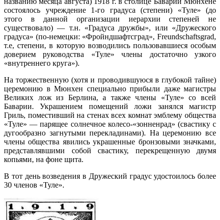
названию месяца августа) 1918 г. в столице Баварии Мюнхене
состоялось учреждение 1-го градуса (степени) «Туле» (до
этого в данной организации иерархии степеней не
существовало) — т.н. «Градуса дружбы», или «Дружеского
градуса» (по-немецки: «Фройндшафтсград», Freundschaftsgrad,
т.e, степени, в которую возводились пользовавшиеся особым
доверием руководства «Туле» члены достаточно узкого
«внутреннего круга»).
На торжественную (хотя и проводившуюся в глубокой тайне)
церемонию в Мюнхен специально прибыли даже магистры
Великих лож из Берлина, а также члены «Туле» со всей
Баварии. Украшением помещений ложи занялся магистр
Гриль, поместивший на стенах всех комнат эмблему общества
«Туле» — парящее солнечное колесо-«зонненрад» (свастику с
дугообразно загнутыми перекладинами). На церемонию все
члены общества явились украшенные бронзовыми значками,
представлявшими собой свастику, перекрещенную двумя
копьями, на фоне щита.
В тот день возведения в Дружеский градус удостоилось более
30 членов «Туле».