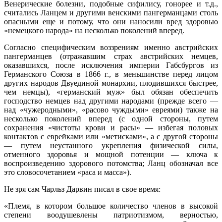
Венерические болезни, подобные сифилису, гонорее и т.д.,
считались Ланцем и другими венскими пангерманцами столь
опасными еще и потому, что они наносили вред здоровью
«немецкого народа» на несколько поколений вперед.
Согласно специфическим воззрениям именно австрийских
пангерманцев (отражавшим страх австрийских немцев,
оказавшихся, после исключения империи Габсбургов из
Германского Союза в 1866 г., в меньшинстве перед лицом
других народов Двуединой монархии, плодившихся быстрее,
чем немцы), «германский муж» был обязан обеспечить
господство немцев над другими народами (прежде всего —
над «чужеродными», «расово чуждыми» евреями) также на
несколько поколений вперед (с одной стороны, путем
сохранения «чистоты крови и расы» — избегая половых
контактов с еврейками или «метисками», а с другой стороны
— путем неустанного укрепления физической силы,
отменного здоровья и мощной потенции — ключа к
воспроизведению здорового потомства; Ланц обозначал все
это словосочетанием «раса и масса»).
Не зря сам Чарльз Дарвин писал в свое время:
«Племя, в котором большое количество членов в высокой
степени воодушевлены патриотизмом, верностью,