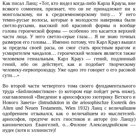
Как писал Ланц: «Тот, кто видел когда-либо Карла Крауза, вне
всякого сомнения, признает, что он не принадлежит ни к
монгольскому, ни к средиземноморскому типу… У него
темно-русые волосы, которые в молодости наверняка были
светло-русыми, высокий лоб красивой формы и вообще
голова героической формы — особенно это касается верхней
части лица. У него светло-серые глаза… Я не знаю точных
размеров его головы… Именно потому, что Карл Крауз вышел
за пределы своей расы, он смог стать яростным врагом и
усмирителем чандалов… героический человек является также
человеком гениальным. Карл Крауз — гений, подлинный
гений, ибо он действует, как и подобает творческому
человеку-первопроходцу. Уже одно это говорит о его расовой
сути…»
Во второй части четвертого тома своего фундаментального
труда «Библиомистикон» (о котором еще пойдет речь ниже),
озаглавленной «Введение в ариософскую эзотерику Ветхого и
Нового Завета» (Intruduktion in die ariosophischze Esoterik des
Alten und Neuen Testamеnts, Wien 1932) Ланц с величайшим
одобрением отзывался, как о величайшем из мыслителей-
ариософов, предтече всех гностиков и авторе (по Ланцу)
канонических Евангелий, о…Филоне Александрийском —
иудее (хотя и эллинисте)!