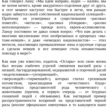
Как говорил Ланц: «Мы идем направо, иудеи — налево, мы
не хотим ничего, кроме аккуратного отделения друг от друга,
и этот момент наступит тем быстрее и легче, чем раньше
иудеи займутся своей собственной национальной селекцией».
Проблему он усматривал в существовании «расовых
помесей», «метисов», «расовых ублюдков», «расово
неполноценных» — прежде всего, евреев-ассимилянтов.
Ланцу постоянно не давал покоя вопрос: «Что нам делать с
многими миллионами этих необрезанных и крещеных «мы-
тоже-немцев», и даже «немецких националистов» — этих
метисов, населяющих промышленные зоны и крупные города
и сделали немцев и все немецкое столь ненавистными
повсюду в мире?»
Как нам уже известно, издатель «Остары» всю свою жизнь
был весьма озабочен угрозой смешения высшей расы с
низшей, бастардизированной, недоразвитой и порочной расой
«недочеловеков»-«унтерменшей», или
«зверолюдей»-«тирменшей»), которых считал греховным
потомством, происшедшим от «нечестивого блуда»
недостойных представителей рода человеческого с
животными (причем, в первую очередь — от блудных
сношений людей с обезьянами). Как наглядный пример
распространенности воззрений на представителей черной
расы (вполне официально именуемых в то кажущееся ныне