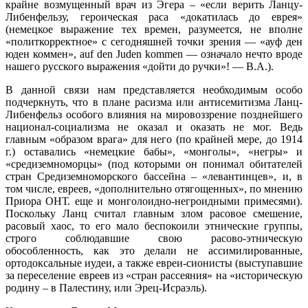
крайне возмущенный врач из Эгера – «если верить Ланцу-
Либенфельзу, героическая раса «докатилась до еврея»
(немецкое выражение тех времен, разумеется, не вполне
«политкорректное» с сегодняшней точки зрения — «ауф ден
юден коммен», auf den Juden kommen — означало нечто вроде
нашего русского выражения «дойти до ручки»! — В.А.).
В данной связи нам представляется необходимым особо
подчеркнуть, что в плане расизма или антисемитизма Ланц-
Либенфельз особого влияния на мировоззрение позднейшего
национал-социализма не оказал и оказать не мог. Ведь
главным «образом врага» для него (по крайней мере, до 1914
г.) оставались «немецкие бабы», «монголы», «негры» и
«средиземноморцы» (под которыми он понимал обитателей
стран Средиземноморского бассейна – «левантинцев», и, в
том числе, евреев, «дополнительно отягощенных», по мнению
Приора ОНТ. еще и монголоидно-негроидными примесями).
Поскольку Ланц считал главным злом расовое смешение,
расовый хаос, то его мало беспокоили этнические группы,
строго соблюдавшие свою расово-этническую
обособленность, как это делали не ассимилированные,
ортодоксальные иудеи, а также евреи-сионисты (выступавшие
за переселение евреев из «стран рассеяния» на «историческую
родину – в Палестину, или Эрец-Исраэль).