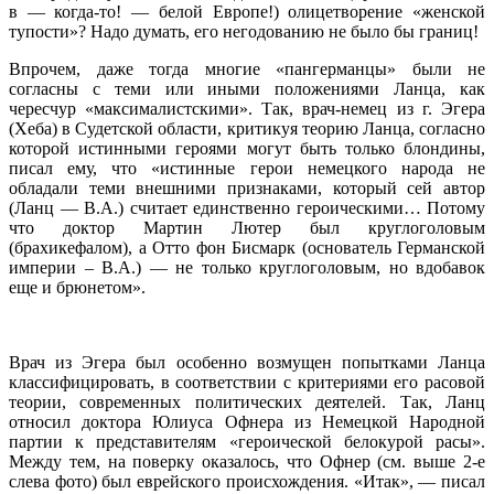
в — когда-то! — белой Европе!) олицетворение «женской
тупости»? Надо думать, его негодованию не было бы границ!
Впрочем, даже тогда многие «пангерманцы» были не
согласны с теми или иными положениями Ланца, как
чересчур «максималистскими». Так, врач-немец из г. Эгера
(Хеба) в Судетской области, критикуя теорию Ланца, согласно
которой истинными героями могут быть только блондины,
писал ему, что «истинные герои немецкого народа не
обладали теми внешними признаками, который сей автор
(Ланц — В.А.) считает единственно героическими… Потому
что доктор Мартин Лютер был круглоголовым
(брахикефалом), а Отто фон Бисмарк (основатель Германской
империи – В.А.) — не только круглоголовым, но вдобавок
еще и брюнетом».
Врач из Эгера был особенно возмущен попытками Ланца
классифицировать, в соответствии с критериями его расовой
теории, современных политических деятелей. Так, Ланц
относил доктора Юлиуса Офнера из Немецкой Народной
партии к представителям «героической белокурой расы».
Между тем, на поверку оказалось, что Офнер (см. выше 2-е
слева фото) был еврейского происхождения. «Итак», — писал