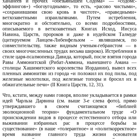
хананеев и прочих «обезьянышей Содома» — «содомс-
эффлингов») «богоугодными», то есть, «расово чистыми»,
«сохранившими свою кровь в чистоте», «праведными»
ветхозаветными израильтянами. Путем истребления,
многократно и обстоятельно, со всеми подробностями,
описываемого в ветхозаветных Книгах Исход, Иисуса
Навина, Царств, пророков и даже в иудейском Талмуде
(цитируемом Ланцем-Либенфельзом – являвшимся, по
совместительству, также видным ученым-гебраистом — в
своих многочисленных трудах весьма широко). Истребления в
стиле царя-псалмопевца Давида, который, после взятия города
Равы Аммонитской (Рибат-Аммона, нынешнего Амана —
столицы Хашимитского королевства Иордании), вывел всех
пленных аммонитян из города «и положил их под пилы, под
железные молотилки, под железные топоры и бросил их в
обжигательные печи» (II Книга Царств, 12, 31).
Что, кстати, между нами говоря, вполне укладывается в рамки
идей Чарльза Дарвина (см. выше 3-е слева фото), прямо
утверждавшего в своем считающемся «библией
эволюционной теории» фундаментальном труде «О
происхождении видов в процессе естественного отбора или
выживании избранных рас в процессе борьбы за
существование» (в наше «толерантное» и «политкорректное»
время название главного труда жизни основателя