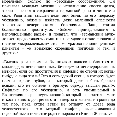
моральным, сколько по «расовым» соображениям. Он
призывал молодых мужчин к исполнению своего долга,
заключавшегося в сохранении германской расы в чистоте и
силе. Ради этой высшей цели они были, по его твердому
убеждению, обязаны избегать даже малейшей опасности
заражения венерическими болезнями. Ланц считал
большинство проституток «бабами, принадлежащим к
неполноценным расам» и полагал, что «германский муж»
должен предоставлять сомнительное удовольствие сношений
с этими «вырожденками» столь же «расово неполноценным»
клиентам – «к возможно скорейшей погибели и тех, и
других»:
«Высшая раса не имела бы никаких шансов избавиться от
миллиардов неполноценных, безнадежно дегенерировавших
метисов, если бы проституция и сифилис не стерли их когда-
нибудь с лица земли! Это и есть адский огонь, в котором будет
плач и скрежет зубов, и в который должен быть брошен
всякий, кто не облачен в брачную одежду высшей расы!».
Сифилис, по его убеждению, и есть упоминаемый в
Евангелиях «червь неусыпающий, который вгрызается в мозг
и кости вплоть до третьего и четвертого колена, и грызет до
тех пор, пока сухие ветви не отпадут от древа рода
человеческого… это медный грифель, вычеркивающий
недостойные и нечистые роды и народы из Книги Жизни…»