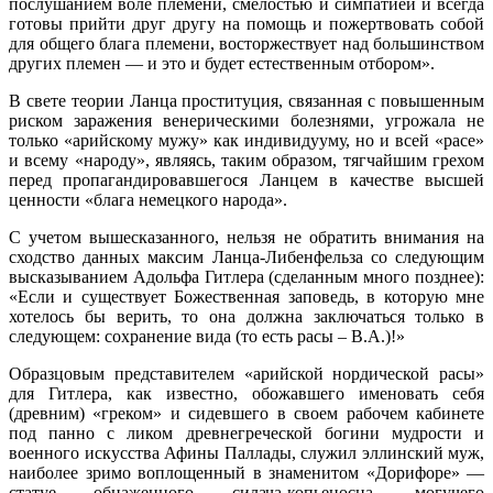
послушанием воле племени, смелостью и симпатией и всегда
готовы прийти друг другу на помощь и пожертвовать собой
для общего блага племени, восторжествует над большинством
других племен — и это и будет естественным отбором».
В свете теории Ланца проституция, связанная с повышенным
риском заражения венерическими болезнями, угрожала не
только «арийскому мужу» как индивидууму, но и всей «расе»
и всему «народу», являясь, таким образом, тягчайшим грехом
перед пропагандировавшегося Ланцем в качестве высшей
ценности «блага немецкого народа».
С учетом вышесказанного, нельзя не обратить внимания на
сходство данных максим Ланца-Либенфельза со следующим
высказыванием Адольфа Гитлера (сделанным много позднее):
«Если и существует Божественная заповедь, в которую мне
хотелось бы верить, то она должна заключаться только в
следующем: сохранение вида (то есть расы – В.А.)!»
Образцовым представителем «арийской нордической расы»
для Гитлера, как известно, обожавшего именовать себя
(древним) «греком» и сидевшего в своем рабочем кабинете
под панно с ликом древнегреческой богини мудрости и
военного искусства Афины Паллады, служил эллинский муж,
наиболее зримо воплощенный в знаменитом «Дорифоре» —
статуе обнаженного силача-копьеносца, могучего