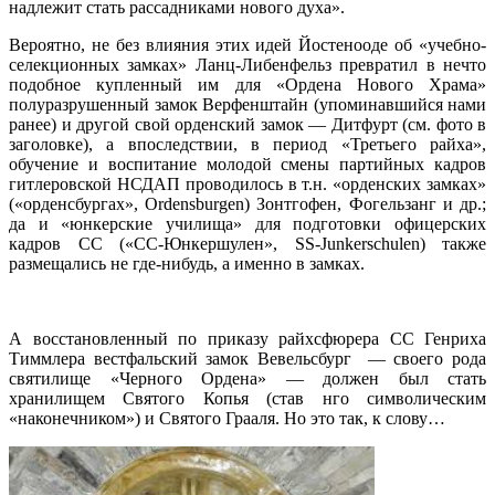
надлежит стать рассадниками нового духа».
Вероятно, не без влияния этих идей Йостенооде об «учебно-
селекционных замках» Ланц-Либенфельз превратил в нечто
подобное купленный им для «Ордена Нового Храма»
полуразрушенный замок Верфенштайн (упоминавшийся нами
ранее) и другой свой орденский замок — Дитфурт (см. фото в
заголовке), а впоследствии, в период «Третьего райха»,
обучение и воспитание молодой смены партийных кадров
гитлеровской НСДАП проводилось в т.н. «орденских замках»
(«орденсбургах», Ordensburgen) Зонтгофен, Фогельзанг и др.;
да и «юнкерские училища» для подготовки офицерских
кадров СС («СС-Юнкершулен», SS-Junkerschulen) также
размещались не где-нибудь, а именно в замках.
А восстановленный по приказу райхсфюрера СС Генриха
Тиммлера вестфальский замок Вевельсбург — своего рода
святилище «Черного Ордена» — должен был стать
хранилищем Святого Копья (став нго символическим
«наконечником») и Святого Грааля. Но это так, к слову…