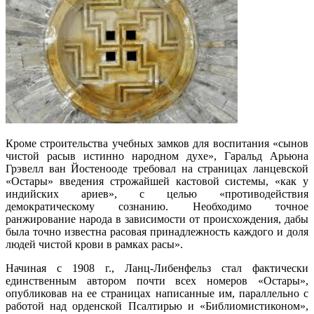
Кроме строительства учебных замков для воспитания «сынов
чистой расыв истинно народном духе», Гаральд Арьюна
Грэвелл ван Йостенооде требовал на страницах ланцевской
«Остары» введения строжайшей кастовой системы, «как у
индийских ариев», с целью «противодействия
демократическому сознанию. Необходимо точное
ранжирование народа в зависимости от происхождения, дабы
была точно известна расовая принадлежность каждого и доля
людей чистой крови в рамках расы».
Начиная с 1908 г., Ланц-Либенфельз стал фактически
единственным автором почти всех номеров «Остары»,
опубликовав на ее страницах написанные им, параллельно с
работой над орденской Псалтирью и «Библиомистиконом»,