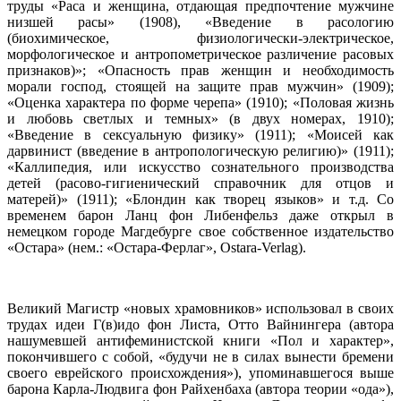
труды «Раса и женщина, отдающая предпочтение мужчине
низшей расы» (1908), «Введение в расологию
(биохимическое, физиологически-электрическое,
морфологическое и антропометрическое различение расовых
признаков)»; «Опасность прав женщин и необходимость
морали господ, стоящей на защите прав мужчин» (1909);
«Оценка характера по форме черепа» (1910); «Половая жизнь
и любовь светлых и темных» (в двух номерах, 1910);
«Введение в сексуальную физику» (1911); «Моисей как
дарвинист (введение в антропологическую религию)» (1911);
«Каллипедия, или искусство сознательного производства
детей (расово-гигиенический справочник для отцов и
матерей)» (1911); «Блондин как творец языков» и т.д. Со
временем барон Ланц фон Либенфельз даже открыл в
немецком городе Магдебурге свое собственное издательство
«Остара» (нем.: «Остара-Ферлаг», Ostara-Verlag).
Великий Магистр «новых храмовников» использовал в своих
трудах идеи Г(в)идо фон Листа, Отто Вайнингера (автора
нашумевшей антифеминистской книги «Пол и характер»,
покончившего с собой, «будучи не в силах вынести бремени
своего еврейского происхождения»), упоминавшегося выше
барона Карла-Людвига фон Райхенбаха (автора теории «ода»),