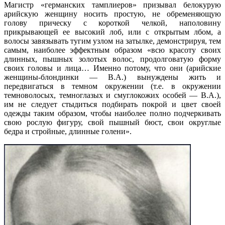
Магистр «германских тамплиеров» призывал белокурую
арийскую женщину носить простую, не обременяющую
голову прическу с короткой челкой, наполовину
прикрывающей ее высокий лоб, или с открытым лбом, а
волосы завязывать тугим узлом на затылке, демонстрируя, тем
самым, наиболее эффектным образом «всю красоту своих
длинных, пышных золотых волос, продолговатую форму
своих головы и лица… Именно потому, что они (арийские
женщины-блондинки — В.А.) вынуждены жить и
передвигаться в темном окружении (т.е. в окружении
темноволосых, темноглазых и смуглокожих особей — В.А.),
им не следует стыдиться подбирать покрой и цвет своей
одежды таким образом, чтобы наиболее полно подчеркивать
свою рослую фигуру, свой пышный бюст, свои округлые
бедра и стройные, длинные голени».