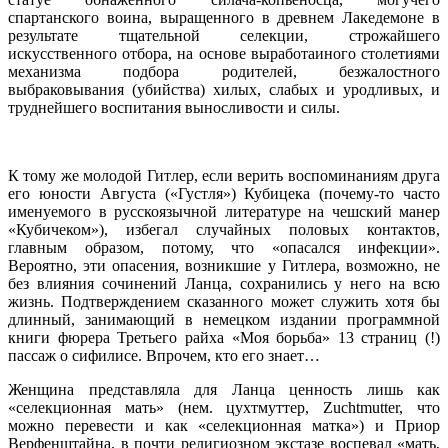
спартанского воина, выращенного в древнем Лакедемоне в
результате тщательной селекции, строжайшего
искусственного отбора, на основе выработаиного столетиями
механизма подбора родителей, безжалостного
выбраковывания (убийства) хилых, слабых и уродливых, и
труднейшего воспитания выносливости и силы.
К тому же молодой Гитлер, если верить воспоминаниям друга
его юности Августа («Густля») Кубицека (почему-то часто
именуемого в русскоязычной литературе на чешский манер
«Кубичеком»), избегал случайных половых контактов,
главным образом, потому, что «опасался инфекции».
Вероятно, эти опасения, возникшие у Гитлера, возможно, не
без влияния сочинений Ланца, сохранились у него на всю
жизнь. Подтверждением сказанного может служить хотя бы
длинный, занимающий в немецком издании программной
книги фюрера Третьего райха «Моя борьба» 13 страниц (!)
пассаж о сифилисе. Впрочем, кто его знает…
Женщина представляла для Ланца ценность лишь как
«селекционная мать» (нем. цухтмуттер, Zuchtmutter, что
можно перевести и как «селекционная матка») и Приор
Верфенштайна, в почти религиозном экстазе воспевал «мать,