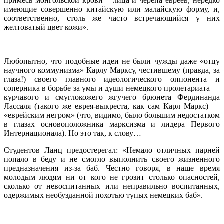
примесь монгольской крови – лица и черепа евреев, нередко
имеющие совершенно китайскую или малайскую форму, и,
соответственно, столь же часто встречающийся у них
желтоватый цвет кожи».
Любопытно, что подобные идеи не были чужды даже «отцу
научного коммунизма» Карлу Марксу, честившему (правда, за
глаза!) своего главного идеологического оппонента и
соперника в борьбе за умы и души немецкого пролетариата —
курчавого и смуглокожего жгучего брюнета Фердинанда
Лассаля (такого же еврея-выкреста, как сам Карл Маркс) —
«еврейским негром» (что, видимо, было большим недостатком
в глазах основоположника марксизма и лидера Первого
Интернационала). Но это так, к слову…
Студентов Ланц предостерегал: «Немало отличных парней
попало в беду и не смогло выполнить своего жизненного
предназначения из-за баб. Честно говоря, в наше время
молодым людям ни от кого не грозит столько опасностей,
сколько от невоспитанных или неправильно воспитанных,
одержимых необузданной похотью тупых немецких баб».