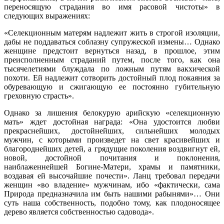
переносящую страдания во имя расовой чистоты» в
следующих выражениях:
«Селекционным матерям надлежит жить в строгой изоляции,
дабы не поддаваться соблазну супружеской измены… Однако
женщине предстоит вернуться назад, в прошлое, этим
преисполненным страданий путем, после того, как она
тысячелетиями блуждала по ложным путям вакхической
похоти. Ей надлежит сотворить достойный плод покаяния за
обуревающую и сжигающую ее постоянно губительную
греховную страсть».
Однако за лишения белокурую арийскую «селекционную
мать» ждет достойная награда: «Она удостоится любви
прекраснейших, достойнейших, сильнейших молодых
мужчин, с которыми произведет на свет красивейших и
благороднейших детей, а грядущие поколения воздвигнут ей,
новой, достойной почитания и поклонения,
наиблаженнейшей Богине-Матери, храмы и памятники,
воздавая ей высочайшие почести». Ланц требовал передачи
женщин «во владение» мужчинам, ибо «фактически, сама
Природа предназначила им быть нашими рабынями»… Они
суть наша собственность, подобно тому, как плодоносящее
дерево является собственностью садовода».