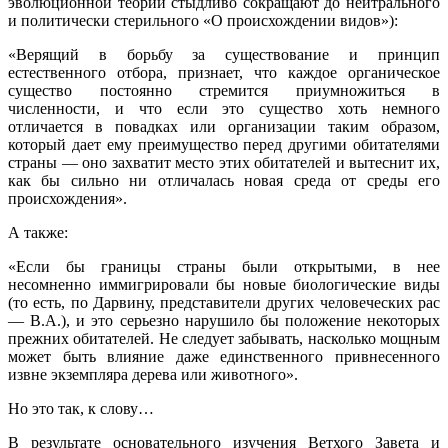
эволюционной теории стыдливо сокращают до нейтрального
и политически стерильного «О происхождении видов»):
«Верящий в борьбу за существование и принцип
естественного отбора, признает, что каждое органическое
существо постоянно стремится приумножиться в
численности, и что если это существо хоть немного
отличается в повадках или организации таким образом,
который дает ему преимущество перед другими обитателями
страны — оно захватит место этих обитателей и вытеснит их,
как бы сильно ни отличалась новая среда от среды его
происхождения».
А также:
«Если бы границы страны были открытыми, в нее
несомненно иммигрировали бы новые биологические виды
(то есть, по Дарвину, представители других человеческих рас
— В.А.), и это серьезно нарушило бы положение некоторых
прежних обитателей. Не следует забывать, насколько мощным
может быть влияние даже единственного привнесенного
извне экземпляра дерева или животного».
Но это так, к слову…
В результате основательного изучения Ветхого Завета и