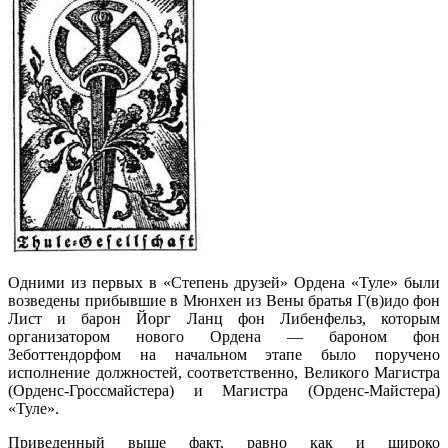
Одними из первых в «Степень друзей» Ордена «Туле» были
возведены прибывшие в Мюнхен из Вены братья Г(в)идо фон
Лист и барон Йорг Ланц фон Либенфельз, которым
организатором нового Ордена — бароном фон
Зеботтендорфом на начальном этапе было поручено
исполнение должностей, соответственно, Великого Магистра
(Орденс-Гроссмайстера) и Магистра (Орденс-Майстера)
«Туле».
Приведенный выше факт, равно как и широко