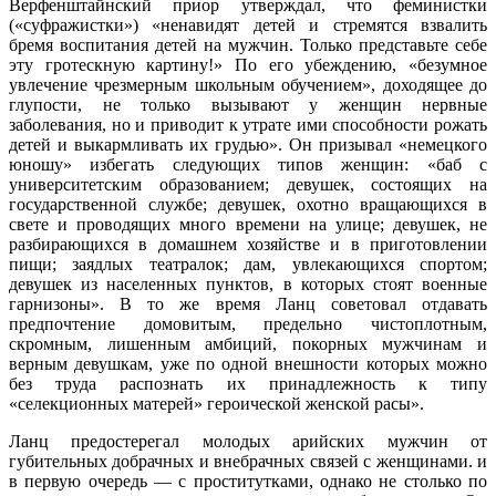
Верфенштайнский приор утверждал, что феминистки
(«суфражистки») «ненавидят детей и стремятся взвалить
бремя воспитания детей на мужчин. Только представьте себе
эту гротескную картину!» По его убеждению, «безумное
увлечение чрезмерным школьным обучением», доходящее до
глупости, не только вызывают у женщин нервные
заболевания, но и приводит к утрате ими способности рожать
детей и выкармливать их грудью». Он призывал «немецкого
юношу» избегать следующих типов женщин: «баб с
университетским образованием; девушек, состоящих на
государственной службе; девушек, охотно вращающихся в
свете и проводящих много времени на улице; девушек, не
разбирающихся в домашнем хозяйстве и в приготовлении
пищи; заядлых театралок; дам, увлекающихся спортом;
девушек из населенных пунктов, в которых стоят военные
гарнизоны». В то же время Ланц советовал отдавать
предпочтение домовитым, предельно чистоплотным,
скромным, лишенным амбиций, покорных мужчинам и
верным девушкам, уже по одной внешности которых можно
без труда распознать их принадлежность к типу
«селекционных матерей» героической женской расы».
Ланц предостерегал молодых арийских мужчин от
губительных добрачных и внебрачных связей с женщинами. и
в первую очередь — с проститутками, однако не столько по