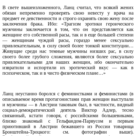
В свете вышеизложенного, Ланц считал, что всякий жених
обязан непременно проверять свою невесту у врача на
предмет ее девственности и строго охранять свою жену после
заключения брака. Ибо: «Трагизм эротики героического
мужчины заключается в том, что он представляется как
женщине его собственной расы, так и в еще большей степени
— женщинам чуждой расы, гораздо менее сексуально
привлекательным, в силу своей более тонкой конституции…
Живущие среди нас темные мужчины низших рас, в силу
своего более грубого сложения, являются более сексуально
привлекательными для наших женщин, ибо окончательно
извратили и испортили их эротический вкус — как в
психическом, так и в чисто физическом плане…»
Ланц неустанно боролся с феминистками и феминистами (в
описываемое время протагонистами прав женщин выступали
и мужчины — в Австрии таковым был, в частности, видный
социал-демократический деятель Виктор Адлер, тесно
связанный, кстати говоря, с российскими большевиками,
близко знакомый с Гельфандом-Парвусом и первым
приютивший в Австрии бежавшего из России товарища
Бронштейна-Троцкого: см. фотографии выше).