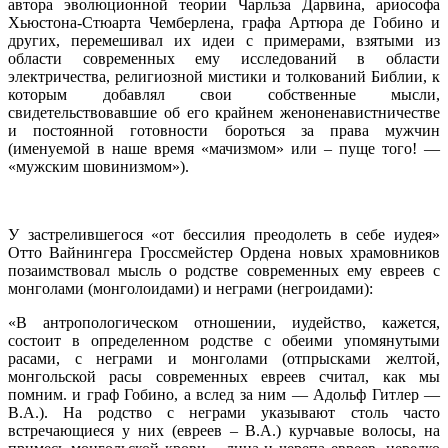
автора эволюционной теории Чарльза Дарвина, ариософа
Хьюстона-Стюарта Чемберлена, графа Артюра де Гобино и
других, перемешивал их идеи с примерами, взятыми из
области современных ему исследований в области
электричества, религиозной мистики и толкований Библии, к
которым добавлял свои собственные мысли,
свидетельствовавшие об его крайнем женоненавистничестве
и постоянной готовности бороться за права мужчин
(именуемой в наше время «мачизмом» или – пуще того! —
«мужским шовинизмом»).
У застрелившегося «от бессилия преодолеть в себе иудея»
Отто Вайнингера Гроссмейстер Ордена новых храмовников
позаимствовал мысль о родстве современных ему евреев с
монголами (монголоидами) и неграми (негроидами):
«В антропологическом отношении, иудейство, кажется,
состоит в определенном родстве с обеими упомянутыми
расами, с неграми и монголами (отпрысками желтой,
монгольской расы современных евреев считал, как мы
помним. и граф Гобино, а вслед за ним — Адольф Гитлер —
В.А.). На родство с неграми указывают столь часто
встречающиеся у них (евреев – В.А.) курчавые волосы, на