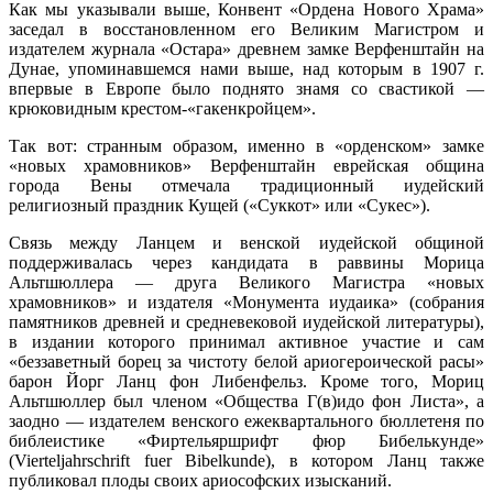
Как мы указывали выше, Конвент «Ордена Нового Храма»
заседал в восстановленном его Великим Магистром и
издателем журнала «Остара» древнем замке Верфенштайн на
Дунае, упоминавшемся нами выше, над которым в 1907 г.
впервые в Европе было поднято знамя со свастикой —
крюковидным крестом-«гакенкройцем».
Так вот: странным образом, именно в «орденском» замке
«новых храмовников» Верфенштайн еврейская община
города Вены отмечала традиционный иудейский
религиозный праздник Кущей («Суккот» или «Сукес»).
Связь между Ланцем и венской иудейской общиной
поддерживалась через кандидата в раввины Морица
Альтшюллера — друга Великого Магистра «новых
храмовников» и издателя «Монумента иудаика» (собрания
памятников древней и средневековой иудейской литературы),
в издании которого принимал активное участие и сам
«беззаветный борец за чистоту белой ариогероической расы»
барон Йорг Ланц фон Либенфельз. Кроме того, Мориц
Альтшюллер был членом «Общества Г(в)идо фон Листа», а
заодно — издателем венского ежеквартального бюллетеня по
библеистике «Фиртельяршрифт фюр Бибелькунде»
(Vierteljahrschrift fuer Bibelkunde), в котором Ланц также
публиковал плоды своих ариософских изысканий.