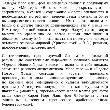
Талмуда Йорг Ланц фон Либенфельз пришел к следующему
выводу: «Мистерия «Ветхого Завета» раскрыта, это —
зверочеловек, а смысл и содержание «Завета» заключается в
необходимости истребления зверочеловека и селекции более
высокоразвитого нового человека! Именно это поднимает
Библию и другие писания древнеарийской (так у Ланца —
В.А.) первобытной эпохи (например, «Эдду») на огромную
высоту по сравнению со всеми иными писаниями и
объясняет, почему Библия смогла стать и почему она навсегда
останется основой мировой (Христианской – В.А.) религии,
преобразующей человечество»!
Соответственно, проповедуемый Ланцем «ариофильский
расизм» (по собственному выражению Великого Магистра
«Ордена Нового Храма») вовсе не включал в себя никаких
элементов расового антисемитизма. Мало того — в «Ордене
Нового Храма» состояли и «братья» еврейского
происхождения (правда, принявшие крещение и порвавшие,
по крайней мере, официально, с культом талмудического
иудаизма). А издателя популярного венского журнала «Ди
Факкель» («Факел»), еврея-выкреста Карла Крауза (см. фото
выше слева), барон Йорг Ланц фон Либенфельз считал
типичным «человеком героического арийского типа»
(«ариогероиком»).