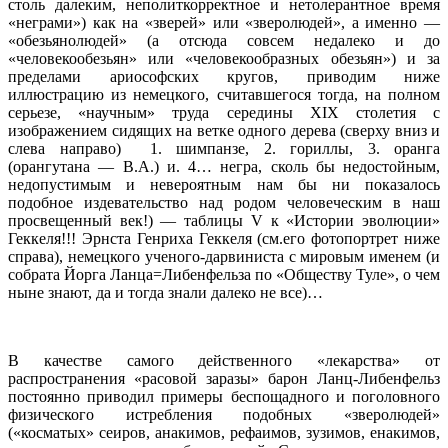
столь далеким, неполиткорректное и нетолерантное время
«неграми») как на «зверей» или «зверолюдей», а именно —
«обезьянолюдей» (а отсюда совсем недалеко и до
«человекообезьян» или «человекообразных обезьян») и за
пределами ариософских кругов, приводим ниже
иллюстрацию из немецкого, считавшегося тогда, на полном
серьезе, «научным» труда середины XIX столетия с
изображением сидящих на ветке одного дерева (сверху вниз и
слева направо) 1. шимпанзе, 2. гориллы, 3. оранга
(орангутана — В.А.) и. 4… негра, сколь бы недостойным,
недопустимым и невероятным нам бы ни показалось
подобное издевательство над родом человеческим в наш
просвещенный век!) — таблицы V к «Истории эволюции»
Геккеля!!! Эрнста Генриха Геккеля (см.его фотопортрет ниже
справа), немецкого ученого-дарвиниста с мировым именем (и
собрата Йорга Ланца=Либенфельза по «Обществу Туле», о чем
ныне знают, да и тогда знали далеко не все)…
В качестве самого действенного «лекарства» от
распространения «расовой заразы» барон Ланц-Либенфельз
постоянно приводил примеры беспощадного и поголовного
физического истребления подобных «зверолюдей»
(«косматых» сеиров, анакимов, рефаимов, зузимов, енакимов,