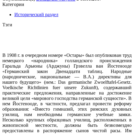
Категории
Исторический раздел
Тэги
В 1908 г. в очередном номере «Остары» был опубликован труд
немецкого «народника» голландского происхождения
Гаральда Арьюны (Арджуны) Грэвелла ван Йостенооде
«Германский закон Двенадцати таблиц. Народные
(народнические, национальные — В.А.) директивы для
нашего будущего» (нем.: Das germanische Zwoelftafel-Gesetz.
Voelkische Richtlinien fuer unsere Zukunft), содержавший
практические предложения, направленные на достижение
великой цели «мирового господства германской сущности». В
нем Йостенооде, в частности, предлагал провести реформу
образования: «Вместо гимназий, этих римских духовных
узилищ, нам необходимы германские учебные замки.
Несколько крупных образцовых училищ, расположенных в
живописной местности, должны быть безвозмездно
предоставлены в распоряжение сынов чистой расы. Им