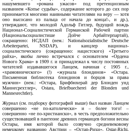
По мнению Ланца и его последователей, древние германцы
отмечали праздник Остары (именовавшейся англо-саксами
Эострой) в пору весеннего равноденствия, когда день и ночь
равны по продолжительности. В этот день, в который, по
древнегерманским верованиям, возрождался король
Остролиста, богиня весны Остара представала в качестве
высшего олицетворения плодородия, и потому в ее честь
якобы совершался ритуал крашеных яиц.