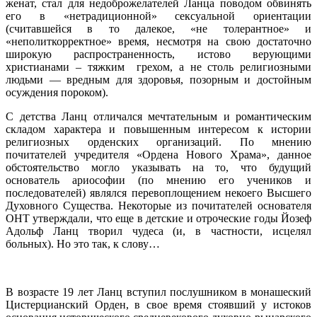
женат, стал для недоброжелателей Ланца поводом обвинять
его в «нетрадиционной» сексуальной ориентации
(считавшейся в то далекое, «не толерантное» и
«неполиткорректное» время, несмотря на свою достаточно
широкую распространенность, истово верующими
христианами – тяжким грехом, а не столь религиозными
людьми — вредным для здоровья, позорным и достойным
осуждения пороком).
С детства Ланц отличался мечтательным и романтическим
складом характера и повышенным интересом к истории
религиозных орденских организаций. По мнению
почитателей учредителя «Ордена Нового Храма», данное
обстоятельство могло указывать на то, что будущий
основатель ариософии (по мнению его учеников и
последователей) являлся перевоплощением некоего Высшего
Духовного Существа. Некоторые из почитателей основателя
ОНТ утверждали, что еще в детские и отроческие годы Йозеф
Адольф Ланц творил чудеса (и, в частности, исцелял
больных). Но это так, к слову…
В возрасте 19 лет Ланц вступил послушником в монашеский
Цистерцианский Орден, в свое время стоявший у истоков