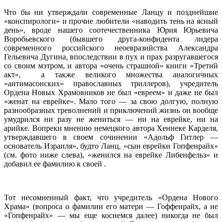
Что бы ни утверждали современные Ланцу и позднейшие
«конспирологи» и прочие любители «наводить тень на ясный
день», вроде нашего соотечественника Юрия Юрьевича
Воробьевского (бывшего друга-конфидента лидера
современного российского неоевразийства Александра
Гельевича Дугина, впоследствии в пух и прах разругавшегося
со своим мэтром, и автора «очень страшной» книги «Третий
акт», а также великого множества аналогичных
«антимасонских» православных триллеров), учредитель
Ордена Новых Храмовников не был «евреем» и даже не был
«женат на еврейке». Мало того — за свою долгую, полную
разнообразных треволнений и приключений жизнь он вообще
умудрился ни разу не жениться — ни на еврейке, ни на
арийке. Вопреки мнению немецкого автора Хеннеке Карделя,
утверждавшего в своем сочинении «Адольф Гитлер —
основатель Израиля», будто Ланц, «сын еврейки Гопфенрайх»
(см. фото ниже слева), «женился на еврейке Либенфельз» и
добавил ее фамилию к своей .
Тот несомненный факт, что учредитель «Ордена Нового
Храма» (вопроса о фамилии его матери — Гоффенрайх, а не
«Гопфенрайх» — мы еще коснемся далее) никогда не был