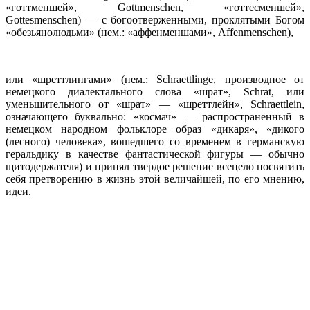
«готтменшей», Gottmenschen, «готтесменшей»,
Gottesmenschen) — с богоотверженными, проклятыми Богом
«обезьянолюдьми» (нем.: «аффенменшами», Affenmenschen),
или «шреттлингами» (нем.: Schraettlinge, производное от
немецкого диалектального слова «шрат», Schrat, или
уменьшительного от «шрат» — «шреттлейн», Schraettlein,
означающего буквально: «космач» — распространенный в
немецком народном фольклоре образ «дикаря», «дикого
(лесного) человека», вошедшего со временем в германскую
геральдику в качестве фантастической фигуры — обычно
щитодержателя) и принял твердое решение всецело посвятить
себя претворению в жизнь этой величайшей, по его мнению,
идеи.