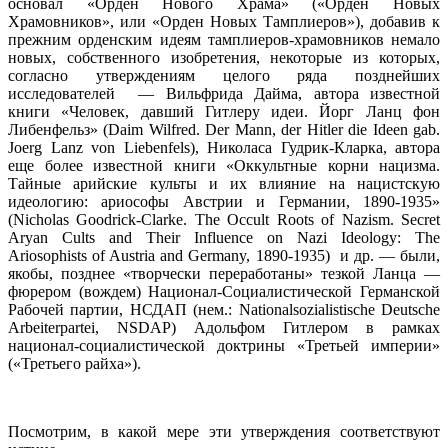
основал «Орден Нового Храма» («Орден Новых
Храмовников», или «Орден Новых Тамплиеров»), добавив к
прежним орденским идеям тамплиеров-храмовников немало
новых, собственного изобретения, некоторые из которых,
согласно утверждениям целого ряда позднейших
исследователей — Вильфрида Дайма, автора известной
книги «Человек, давший Гитлеру идеи. Йорг Ланц фон
Либенфельз» (Daim Wilfred. Der Mann, der Hitler die Ideen gab.
Joerg Lanz von Liebenfels), Николаса Гудрик-Кларка, автора
еще более известной книги «Оккультные корни нацизма.
Тайные арийские культы и их влияние на нацистскую
идеологию: ариософы Австрии и Германии, 1890-1935»
(Nicholas Goodrick-Clarke. The Occult Roots of Nazism. Secret
Aryan Cults and Their Influence on Nazi Ideology: The
Ariosophists of Austria and Germany, 1890-1935) и др. — были,
якобы, позднее «творчески переработаны» тезкой Ланца —
фюрером (вождем) Национал-Социалистической Германской
Рабочей партии, НСДАП (нем.: Nationalsozialistische Deutsche
Arbeiterpartei, NSDAP) Адольфом Гитлером в рамках
национал-социалистической доктрины «Третьей империи»
(«Третьего райха»).
Посмотрим, в какой мере эти утверждения соответствуют