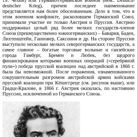
т.е. Чехии) или Германо-германской войной (нем.: Deutsch-
deutscher Krieg), причем последнее наименование
представляется нам более обоснованным. Дело в том, что в
этом военном конфликте, расколовшем Германский Союз,
принимали участие не только Австрия и Пруссия. Австрию
поддерживал целый ряд более мелких государств-членов
Союза (преимущественно южногерманских) – Бавария, Баден,
Лихтенштейн, Ганновер, Саксония и др. На стороне Пруссии
выступило несколько мелких северогерманских государств, а
самое главное – богатые торговые вольные и ганзейские
города Гамбург, Бремен и Любек, без щедрого
финансирования которыми военных операций («серебряной
пули») победа прусской коалиции над австрийской в 1866 г.
была бы невозможной. После поражения, ознаменованного
сокрушительным разгромом австрийской армии войсками
прусской коалиции при Кёниггреце (см. рисунок выше), или
Градце-Кралове, в 1866 г. Австрия оказалась, по настоянию
Пруссии, исключенной из Германского Союза.