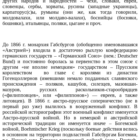
других народов и народностей – чехи, словаки, евреи,
словенцы, сербы, хорваты, русины (западные украинцы),
карпаторус(с)ы, румыны (они же, как тогда говорили,
молдовалахи, или молдаво-валахи), боснийцы (босняки,
бошняки), итальянцы, поляки, цыгане и проч.
До 1866 г. монархия Габсбургов (обобщенно именовавшаяся
«Австрией») входила в достаточно рыхлую конфедерацию
германских государств – «Германский Союз» (нем.: Deutscher
Bund) и постоянно боролась за первенство в этом союзе с
другим «не вполне немецким» государством – Прусским
королевством во главе с королями из династии
Гогенцоллернов (имевшими немало подданных славянского
происхождения – поляков, кашубов, силезцев, мазовшан-
мазуров, русских раскольников-старообрядцев
(«филипповцев», или «филиппонов») — евреев, а также
литовцев). В 1866 г. австро-прусское соперничество (не в
первый раз уже) вылилось в вооруженный конфликт. В
российской историографии этот военный конфликт именуется
Австро-прусской войной. Но в немецкой и австрийской
исторической традиции он именуется иначе – Богемской
войной, Boehmischer Krieg (поскольку боевые действия велись
в основном на территории подвластной Габсбургам Богемии,