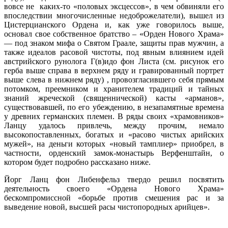
Некоторые историки и литераторы, претендующие на звание
историков (например, Тревор Равенскрофт, автор
нашумевшего «романа ужасов» под претенциозным
названием «Копье судьбы», содержание которого до сих пор
принимается многими наивными читателями на веру — хотя