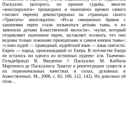
Паскуалис (которого, по иронии судьбы, многие
«конспирологи» прошедших и нынешних времен самого
считают евреем) демонстрировал на страницах своего
«Трактата» многократно: «Из-за смешанных браков с
хананеями евреи стали называться детьми тьмы, и их
заменили детьми Божественной милости», «культ, который
отправляют нынешние евреи, заставляет осознать, что они
ведомы только ложными принципами и самим князем тьмы»;
«слово иудей — праведный, иудейский язык — язык святости.
Евреи — народ, произошедший от Евера. В потомстве Евера
не осталось ни одного из истинных иудеев» (см. Ткаченко-
Гильдебрандт В. Введение // Паскуалис М. Каббала
Мартинеса де Паскуалиса: Трактат о реинтеграции существ в
их первоначальных качествах и силах, духовных и
божественных. М., 2008, с. 82, 100, 122, 142). Но довольно об
этом…
В 1900 г., через год после своего рукоположения в
священники, 25-летний Ланц (см. фото выше слева в верхнем
ряду), вследствие «постоянно повышающейся нервозности» (а
вовсе не каких-то «половых эксцессов», в чем обвиняли его
впоследствии многочисленные недоброжелатели), вышел из
Цистерцианского Ордена и, как уже говорилось выше,