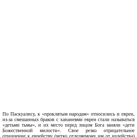
По Паскуалису, к «проклятым народам» относились и евреи,
из-за смешанных браков с хананеями евреи стали называться
«детьми тьмы», и их место перед лицом Бога заняли «дети
Божественной милости». Свое резко отрицательное
отношение к еврейству (четко отделяемому им от иудейства)