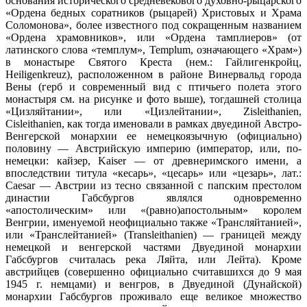
основания исторического средневекового духовно-рыцарского
«Ордена бедных соратников (рыцарей) Христовых и Храма
Соломонова», более известного под сокращенным названием
«Ордена храмовников», или «Ордена тамплиеров» (от
латинского слова «темплум», Templum, означающего «Храм»)
в монастыре Святого Креста (нем.: Гайлигенкройц,
Heiligenkreuz), расположенном в районе Винервальд города
Вены (герб и современный вид с птичьего полета этого
монастыря см. на рисунке и фото выше), тогдашней столица
«Цизляйтании», или «Цизлейтании», Zisleithanien,
Cisleithanien, как тогда именовали в рамках двуединой Австро-
Венгерской монархии ее немецкоязычную (официально)
половину — Австрийскую империю (император, или, по-
немецки: кайзер, Kaiser — от древнеримского имени, а
впоследствии титула «кесарь», «цесарь» или «цезарь», лат.:
Caesar — Австрии из тесно связанной с папским престолом
династии Габсбургов являлся одновременно
«апостолическим» или «(равно)апостольным» королем
Венгрии, именуемой неофициально также «Трансляйтанией»,
или «Транслейтанией» (Transleithanien) — границей между
немецкой и венгерской частями Двуединой монархии
Габсбургов считалась река Ляйта, или Лейта). Кроме
австрийцев (совершенно официально считавшихся до 9 мая
1945 г. немцами) и венгров, в Двуединой (Дунайской)
монархии Габсбургов проживало еще великое множество