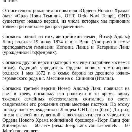
истине.
Относительно рождения основателя «Ордена Нового Храма»
(лат.: «Ордо Нови Темпли», ОНТ, Оrdo Novi Templi, ONT)
существует немало версий, из числа которых мы приводим
только три наиболее распространенные.
Согласно одной из них, австрийский немец Йозеф Адольф
Ланц родился 19 июля 1874 г. в г. Вене (Австрия) в семье
преподавателя гимназии Иоганна Ланца и Катарины Ланц
(урожденной Гоффенрайх).
Согласно другой версии (которой мы еще подробнее коснемся
ниже), будущий учредитель Ордена «новых тамплиеров»
родился 1 мая 1872 г. в семье барона из древнего южно-
германского рода в г. Мессине на о. Сицилия (Италия).
Согласно третьей версии Йозеф Адольф Ланц появился на
свет в хлеву, поскольку его родители в то время, ввиду
тяжелых семейных обстоятельств, скитались по свету;
свидетелями его рождения стали местные пастухи. По этому
поводу член учрежденного Ланцем ОНТ, фра (брат) Дитрих,
писал в своей выпущенной к шестидесятилетию учредителя
Ордена Нового Храма юбилейной брошюре «Йорг Ланц фон
Либенфельз — 60 лет» (нем.: Joеrg Lanz von Liebenfels — 60
Jahre) следующее: