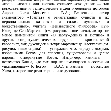
«коэн», «коген» или «коган» означает «священник — так
ветхозаветные и талмудические иудеи именовали потомков
Аарона, брата Моисеева — В.А.) Вселенной», автор
знаменитого «Трактата о реинтеграции существ в их
первоначальных качествах и силах, духовных и
божественных», учитель «Неизвестного Философа» Луи-
Клода де Сен-Мартена (см. рисунок выше слева), автора не
менее знаменитой книги «О заблуждениях и истине» и
других спиритуалистических трудов, — христианский
каббалист, маг, духовидец и теург Мартинес де Паскуалис (см.
рисунок выше справа) — утверждал, что, наряду с людьми,
избранными Богом для спасения, существовали и целые
народы, отвергнутые Богом. Например, каиниты —
потомство Каина, «до сих пор не находящееся в состоянии
«примирения»» (с Богом — В.А.), и хамиты — потомство
Хама, которое «не реинтегрировало духовно».