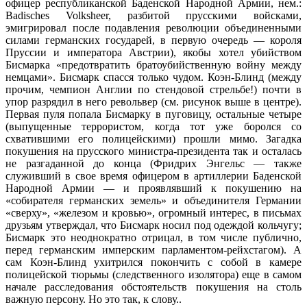
офицер республиканской Баденской Народной Армии, нем.:
Badisches Volksheer, разбитой прусскими войсками,
эмигрировал после подавления революции объединенными
силами германских государей, в первую очередь — короля
Пруссии и императора Австрии), якобы хотел убийством
Бисмарка «предотвратить братоубийственную войну между
немцами». Бисмарк спасся только чудом. Коэн-Блинд (между
прочим, чемпион Англии по стендовой стрельбе!) почти в
упор разрядил в него револьвер (см. рисунок выше в центре).
Первая пуля попала Бисмарку в пуговицу, остальные четыре
(выпущенные террористом, когда тот уже боролся со
схватившими его полицейскими) прошли мимо. Загадка
покушения на прусского министра-президента так и осталась
не разгаданной до конца (Фридрих Энгельс — также
служивший в свое время офицером в артиллерии Баденской
Народной Армии — и проявлявший к покушению на
«собирателя германских земель» и объединителя Германии
«сверху», «железом и кровью», огромный интерес, в письмах
друзьям утверждал, что Бисмарк носил под одеждой кольчугу;
Бисмарк это неоднократно отрицал, в том числе публично,
перед германским имперским парламентом-рейхстагом). А
сам Коэн-Блинд ухитрился покончить с собой в камере
полицейской тюрьмы (следственного изолятора) еще в самом
начале расследования обстоятельств покушения на столь
важную персону. Но это так, к слову..