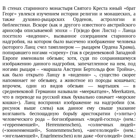
В стенах старинного монастыря Святого Креста юный «брат
Георг» увлекся изучением истории религии и монашеских, а
также духовно-рыцарских Орденов, астрологии и
библеистики. Вскоре (как и другого известного австрийского
ариософа описываемой эпохи – Г(в)идо фон Листа) – Ланца
посетило «видение», вызванное созерцанием старинного
надгробия, на котором было высечено изображение человека
(которого Ланц счел тамплиером — рыцарем Ордена Храма),
попиравшего ногами «сирену» (так в средневековой Западной
Европе именовали обезьян; хотя, судя по сохранившемуся
изображению данного надгробия, запечатленное на нем, под
ногами рыцаря – «маршала Австрии Бертольда фон Тройна»,
как было открыто Ланцу в «видении» -, существо скорее
напоминает не обезьяну, а животное из породы кошачьих;
впрочем, один из видов обезьян — мартышек — в
средневековой Германии называли «мееркатцен», Meerkatzen,
что в переводе на русский язык буквально означает «морские
кошки»). Ланц воспринял изображение на надгробии (см.
рисунок выше слева) как данное ему свыше указание
возглавить беспощадную борьбу аристократии («элиты»)
человеческого рода – богоизбранных «людей-господ» (нем.:
«герренменшей», Herrenmenschen), «солнечных людей»
(«зонненменшей», Sonnenmenschen), «ангелолюдей» (нем.:
«энгельменшей», Engelmenschen) или даже «боголюдей» (нем.: