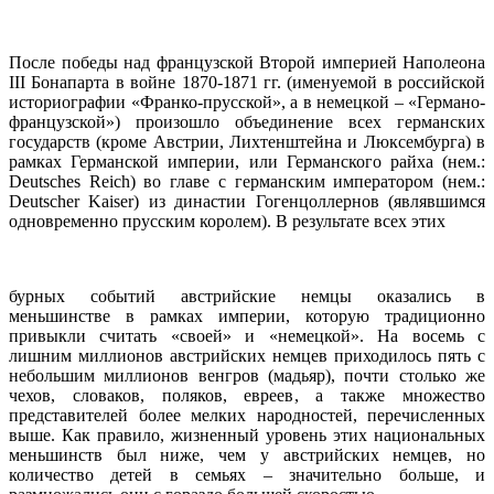
После победы над французской Второй империей Наполеона
III Бонапарта в войне 1870-1871 гг. (именуемой в российской
историографии «Франко-прусской», а в немецкой – «Германо-
французской») произошло объединение всех германских
государств (кроме Австрии, Лихтенштейна и Люксембурга) в
рамках Германской империи, или Германского райха (нем.:
Deutsches Reich) во главе с германским императором (нем.:
Deutscher Kaiser) из династии Гогенцоллернов (являвшимся
одновременно прусским королем). В результате всех этих
бурных событий австрийские немцы оказались в
меньшинстве в рамках империи, которую традиционно
привыкли считать «своей» и «немецкой». На восемь с
лишним миллионов австрийских немцев приходилось пять с
небольшим миллионов венгров (мадьяр), почти столько же
чехов, словаков, поляков, евреев, а также множество
представителей более мелких народностей, перечисленных
выше. Как правило, жизненный уровень этих национальных
меньшинств был ниже, чем у австрийских немцев, но
количество детей в семьях – значительно больше, и