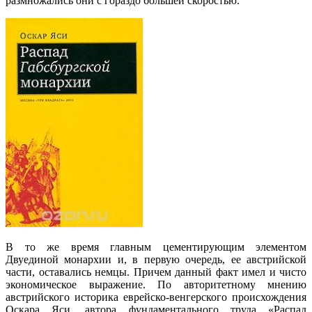
размножались они с гораздо большей скоростью.
В то же время главным цементирующим элементом
Двуединой монархии и, в первую очередь, ее австрийской
части, оставались немцы. Причем данный факт имел и чисто
экономическое выражение. По авторитетному мнению
австрийского историка еврейско-венгерского происхождения
Оскара Яси, автора фундаментального труда «Распад