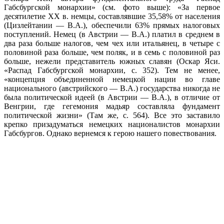
Габсбургской монархии» (см. фото выше): «За первое
десятилетие ХХ в. немцы, составлявшие 35,58% от населения
(Цизлейтании — В.А.), обеспечили 63% прямых налоговых
поступлений. Немец (в Австрии — В.А.) платил в среднем в
два раза больше налогов, чем чех или итальянец, в четыре с
половиной раза больше, чем поляк, и в семь с половиной раз
больше, нежели представитель южных славян (Оскар Яси.
«Распад Габсбургской монархии, с. 352). Тем не менее,
«концепция объединенной немецкой нации во главе
национального (австрийского — В.А.) государства никогда не
была политической идеей (в Австрии — В.А.), в отличие от
Венгрии, где гегемония мадьяр составляла фундамент
политической жизни» (Там же, с. 564). Все это заставило
крепко призадуматься немецких националистов монархии
Габсбургов. Однако вернемся к герою нашего повествования.