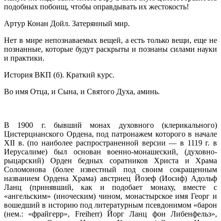
подобных побоищ, чтобы оправдывать их жестокость!
Артур Конан Дойл. Затерянный мир.
Нет в мире непознаваемых вещей, а есть только вещи, еще не
познанные, которые будут раскрыты и познаны силами науки
и практики.
История ВКП (б). Краткий курс.
Во имя Отца, и Сына, и Святого Духа, аминь.
В 1900 г. бывший монах духовного (клерикального)
Цистерцианского Ордена, под патронажем которого в начале
XII в. (по наиболее распространенной версии — в 1119 г. в
Иерусалиме) был основан военно-монашеский, (духовно-
рыцарский) Орден бедных соратников Христа и Храма
Соломонова (более известный под своим сокращенным
названием Ордена Храма) австриец Йозеф (Иосиф) Адольф
Ланц (принявший, как и подобает монаху, вместе с
«ангельским» (иноческим) чином, монастырское имя Георг и
вошедший в историю под литературным псевдонимом «барон
(нем.: «фрайгерр», Freiherr) Йорг Ланц фон Либенфельз»,