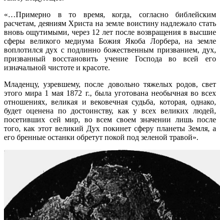
«…Примерно в то время, когда, согласно библейским
расчетам, деяниям Христа на земле воистину надлежало стать
вновь ощутимыми, через 12 лет после возвращения в высшие
сферы великого медиума Божия Якоба Лорбера, на земле
воплотился дух с подлинно божественным призванием, дух,
призванный восстановить учение Господа во всей его
изначальной чистоте и красоте.
Младенцу, узревшему, после довольно тяжелых родов, свет
этого мира 1 мая 1872 г., была уготована необычная во всех
отношениях, великая и вековечная судьба, которая, однако,
будет оценена по достоинству, как у всех великих людей,
посетивших сей мир, во всем своем значении лишь после
того, как этот великий Дух покинет сферу планеты Земля, а
его бренные останки обретут покой под зеленой травой».