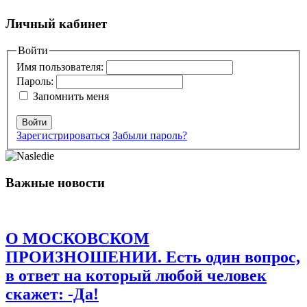
Добавить комментарий
Личный кабинет
Ваш адрес email не будет опубликован.
Войти
Обязательные поля
помечены
*
Имя пользователя:
Пароль:
Комментарий
*
Запомнить меня
Войти
Зарегистрироваться
Забыли пароль?
Важные новости
Имя
*
Email
*
О МОСКОВСКОМ
Сайт
ПРОИЗНОШЕНИИ. Есть один вопрос,
в ответ на который любой человек
Сохранить моё имя, email и адрес сайта в этом браузере для
последующих моих комментариев.
скажет: -Да!