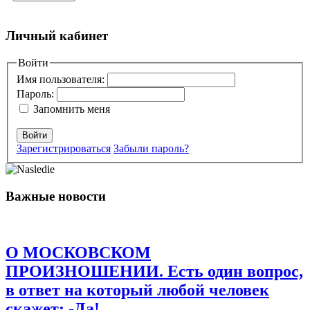
Добавить комментарий
Личный кабинет
Ваш адрес email не будет опубликован.
Войти
Обязательные поля
помечены
*
Имя пользователя:
Пароль:
Комментарий
*
Запомнить меня
Войти
Зарегистрироваться
Забыли пароль?
Важные новости
Имя
*
Email
*
О МОСКОВСКОМ
Сайт
ПРОИЗНОШЕНИИ. Есть один вопрос,
в ответ на который любой человек
Сохранить моё имя, email и адрес сайта в этом браузере для
последующих моих комментариев.
скажет: -Да!