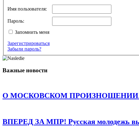
Ваш адрес email не будет опубликован.
Обязательные поля пом
Имя пользователя:
Пароль:
Запомнить меня
Зарегистрироваться
Комментарий
*
Забыли пароль?
Имя
*
Email
*
Важные новости
Сайт
Сохранить моё имя, email и адрес сайта в этом браузере д
О МОСКОВСКОМ ПРОИЗНОШЕНИИ. Есть о
ВПЕРЕД ЗА МПР! Русская молодежь в