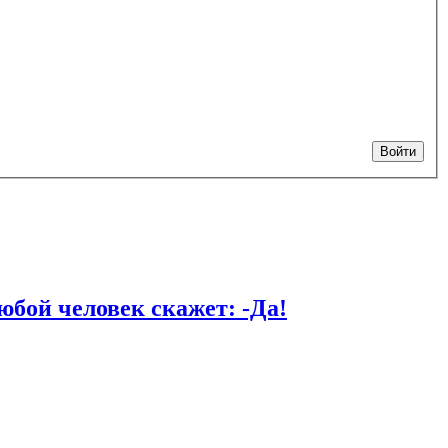
Войти
й человек скажет: -Да!