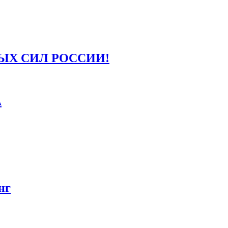
ЫХ СИЛ РОССИИ!
А
нг