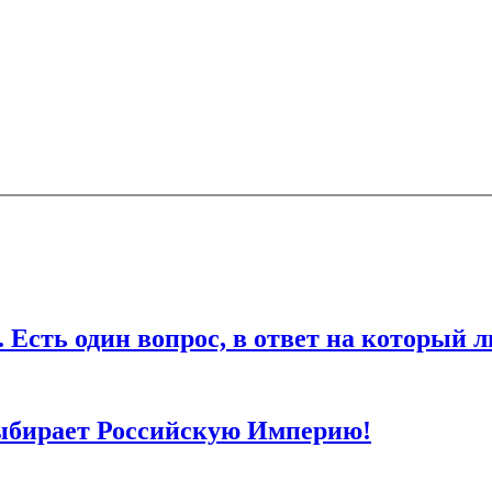
ечены
*
ля последующих моих комментариев.
дин вопрос, в ответ на который любо
ыбирает Российскую Империю!