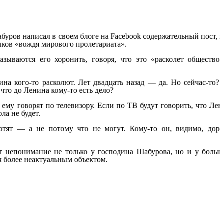
уров написал в своем блоге на Facebook содержательный пост, 
нков «вождя мирового пролетариата».
зываются его хоронить, говоря, что это «расколет общество
на кого-то расколют. Лет двадцать назад — да. Но сейчас-то?
что до Ленина кому-то есть дело?
 ему говорят по телевизору. Если по ТВ будут говорить, что Л
ла не будет.
отят — а не потому что не могут. Кому-то он, видимо, дор
т непонимание не только у господина Шабурова, но и у боль
я более неактуальным объектом.