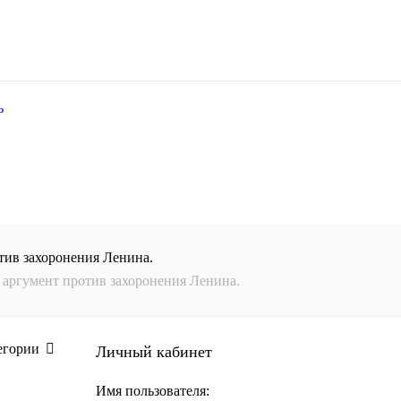
ь
тив захоронения Ленина.
аргумент против захоронения Ленина.
егории
Личный кабинет
Имя пользователя: