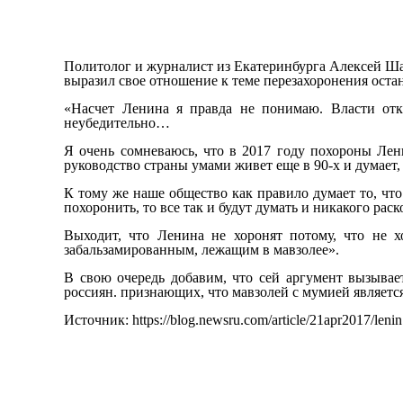
Политолог и журналист из Екатеринбурга Алексей Шаб
выразил свое отношение к теме перезахоронения оста
«Насчет Ленина я правда не понимаю. Власти отка
неубедительно…
Я очень сомневаюсь, что в 2017 году похороны Лени
руководство страны умами живет еще в 90-х и думает, 
К тому же наше общество как правило думает то, что
похоронить, то все так и будут думать и никакого раско
Выходит, что Ленина не хоронят потому, что не х
забальзамированным, лежащим в мавзолее».
В свою очередь добавим, что сей аргумент вызывае
россиян. признающих, что мавзолей с мумией являетс
Источник: https://blog.newsru.com/article/21apr2017/lenin