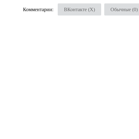
Комментарии:
ВКонтакте (
X
)
Обычные (0)
Добавить комментарий
Ваш адрес email не будет опубликован.
Обязательные
Комментарий
*
Имя
*
Email
*