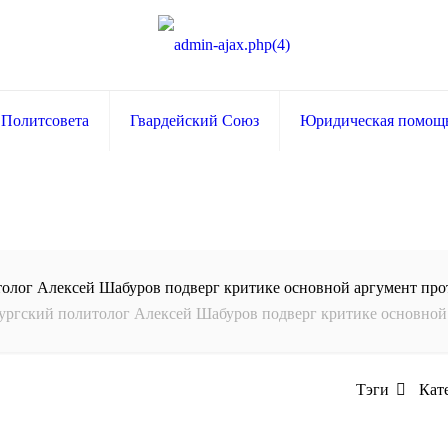
 Политсовета
Гвардейский Союз
Юридическая помощ
олог Алексей Шабуров подверг критике основной аргумент про
ургский политолог Алексей Шабуров подверг критике основной 
Тэги
Кат