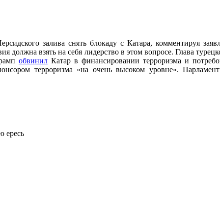
рсидского залива снять блокаду с Катара, комментируя зая
вия должна взять на себя лидерство в этом вопросе. Глава турецк
Трамп
обвинил
Катар в финансировании терроризма и потребов
спонсором терроризма «на очень высоком уровне». Парламе
ю ересь