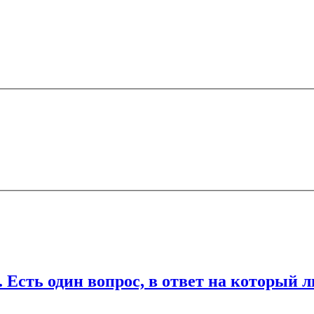
ечены
*
дин вопрос, в ответ на который любо
ля последующих моих комментариев.