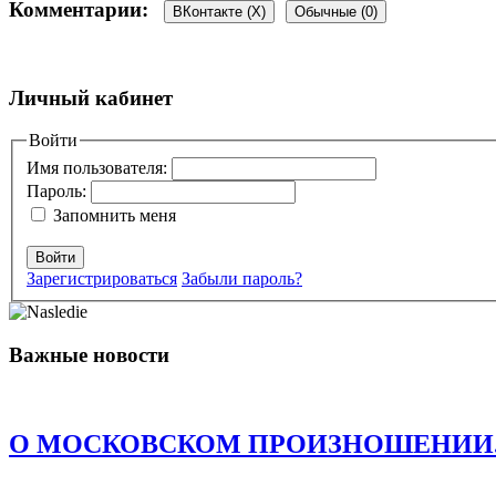
Комментарии:
ВКонтакте (
X
)
Обычные (0)
Добавить комментарий
Личный кабинет
Ваш адрес email не будет опубликован.
Войти
Обязательные поля пом
Имя пользователя:
Пароль:
Запомнить меня
Войти
Зарегистрироваться
Забыли пароль?
Комментарий
*
Имя
*
Важные новости
Email
*
Сайт
О МОСКОВСКОМ ПРОИЗНОШЕНИИ. Есть о
Сохранить моё имя, email и адрес сайта в этом браузере д