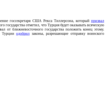
вление госсекретаря США Рекса Тиллерсона, который
призвал
ого государства отметил, что Турция будет оказывать всяческую
ал от ближневосточного государства положить конец этому.
нт Турции
одобрил
законы, разрешающие отправку воинского