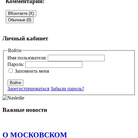
Комментарии:
ВКонтакте (
X
)
Обычные (0)
Добавить комментарий
Личный кабинет
Ваш адрес email не будет опубликован.
Войти
Обязательные поля
помечены
*
Имя пользователя:
Пароль:
Комментарий
*
Запомнить меня
Войти
Зарегистрироваться
Забыли пароль?
Важные новости
Имя
*
Email
*
О МОСКОВСКОМ