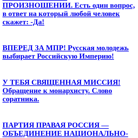
Сайт
ПРОИЗНОШЕНИИ. Есть один вопрос,
в ответ на который любой человек
Сохранить моё имя, email и адрес сайта в этом браузере для
последующих моих комментариев.
скажет: -Да!
ВПЕРЕД ЗА МПР! Русская молодежь
выбирает Российскую Империю!
У ТЕБЯ СВЯЩЕННАЯ МИССИЯ!
Обращение к монархисту. Слово
соратника.
ПАРТИЯ ПРАВАЯ РОССИЯ —
ОБЪЕДИНЕНИЕ НАЦИОНАЛЬНО-