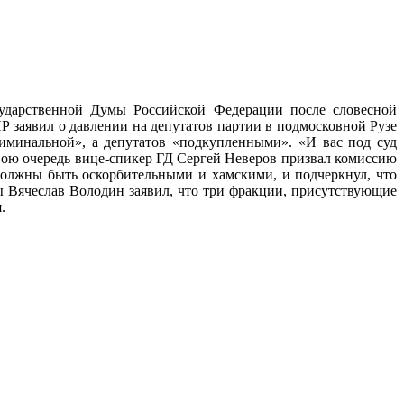
сударственной Думы Российской Федерации после словесной
 заявил о давлении на депутатов партии в подмосковной Рузе
иминальной», а депутатов «подкупленными». «И вас под суд
 свою очередь вице-спикер ГД Сергей Неверов призвал комиссию
должны быть оскорбительными и хамскими, и подчеркнул, что
ы Вячеслав Володин заявил, что три фракции, присутствующие
.