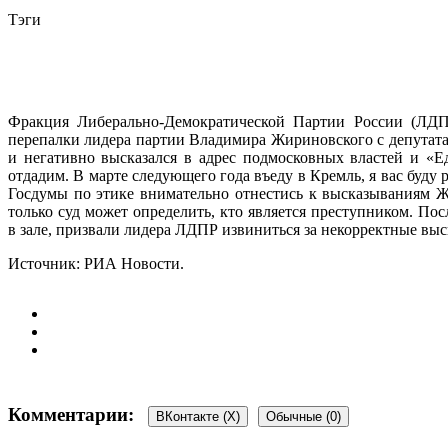
Тэги
Фракция Либерально-Демократической Партии России (ЛДПР
перепалки лидера партии Владимира Жириновского с депутата
и негативно высказался в адрес подмосковных властей и «
отдадим. В марте следующего года въеду в Кремль, я вас буду
Госдумы по этике внимательно отнестись к высказываниям Ж
только суд может определить, кто является преступником. П
в зале, призвали лидера ЛДПР извиниться за некорректные выс
Источник: РИА Новости.
Комментарии:
ВКонтакте (
X
)
Обычные (0)