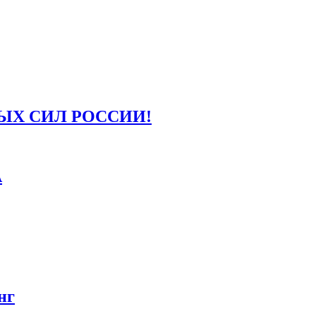
ЫХ СИЛ РОССИИ!
А
нг