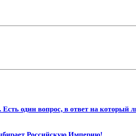
ечены
*
дин вопрос, в ответ на который любо
ля последующих моих комментариев.
ыбирает Российскую Империю!