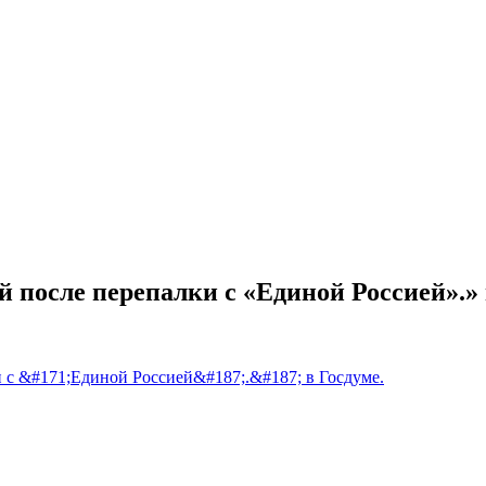
 после перепалки с «Единой Россией».» 
 с &#171;Единой Россией&#187;.&#187; в Госдуме.