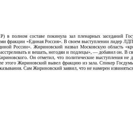
) в полном составе покинула зал пленарных заседаний Го
ми фракции «Единая Россия». В своем выступлении лидер ЛДПР
Единой России». Жириновский назвал Московскую область «кр
 расстреливать и вешать, негодяи и подлецы», — добавил он. В
ириновского. Он отметил, что политические выступления не 
осле этого Жириновский вывел фракцию из зала. Спикер Госдум
казывания. Сам Жириновский заявил, что не намерен извиняться