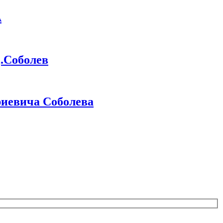
А
Соболев
иевича Соболева