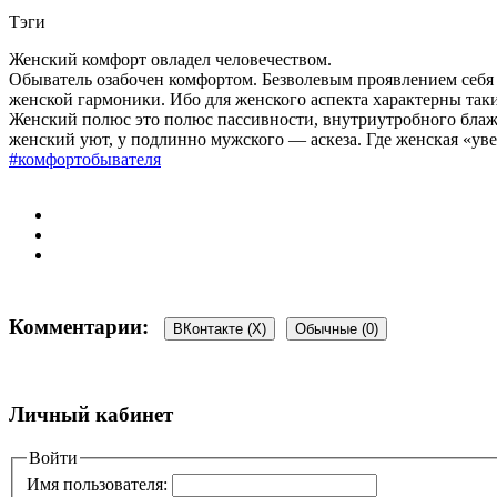
Тэги
Женский комфорт овладел человечеством.
Обыватель озабочен комфортом. Безволевым проявлением себя в
женской гармоники. Ибо для женского аспекта характерны такие
Женский полюс это полюс пассивности, внутриутробного блаже
женский уют, у подлинно мужского — аскеза. Где женская «уве
#
комфортобывателя
Комментарии:
ВКонтакте (
X
)
Обычные (0)
Добавить комментарий
Личный кабинет
Ваш адрес email не будет опубликован.
Войти
Обязательные поля пом
Имя пользователя: