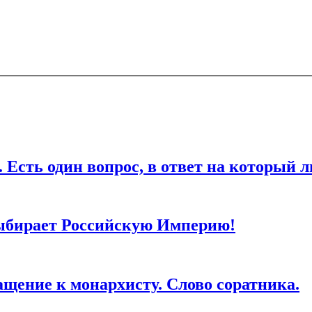
дин вопрос, в ответ на который любо
ля последующих моих комментариев.
ыбирает Российскую Империю!
ие к монархисту. Слово соратника.