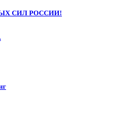
ЫХ СИЛ РОССИИ!
А
нг