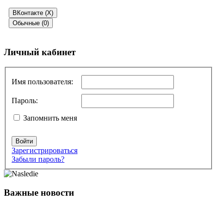
ВКонтакте (
X
)
Обычные (0)
Добавить комментарий
Личный кабинет
Ваш адрес email не будет опубликован.
Обязательные поля
помечены
*
Имя пользователя:
Комментарий
*
Пароль:
Запомнить меня
Войти
Зарегистрироваться
Забыли пароль?
Имя
*
Важные новости
Email
*
Сайт