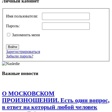
Добавить комментарий
Личный кабинет
Ваш адрес email не будет опубликован.
Обязательные поля
помечены
*
Имя пользователя:
Комментарий
*
Пароль:
Запомнить меня
Войти
Зарегистрироваться
Забыли пароль?
Имя
*
Важные новости
Email
*
Сайт
О МОСКОВСКОМ
ПРОИЗНОШЕНИИ. Есть один вопрос,
Сохранить моё имя, email и адрес сайта в этом браузере для
в ответ на который любой человек
последующих моих комментариев.