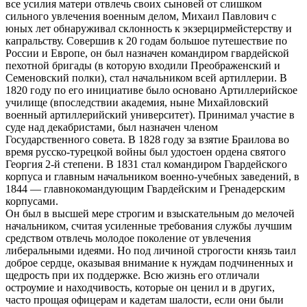
все усилия матери отвлечь своих сыновей от слишком
сильного увлечения военным делом, Михаил Павлович с
юных лет обнаруживал склонность к экзерцирмейстерству и
капральству. Совершив к 20 годам большое путешествие по
России и Европе, он был назначен командиром гвардейской
пехотной бригады (в которую входили Преображенский и
Семеновский полки), стал начальником всей артиллерии. В
1820 году по его инициативе было основано Артиллерийское
училище (впоследствии академия, ныне Михайловский
военный артиллерийский университет). Принимал участие в
суде над декабристами, был назначен членом
Государственного совета. В 1828 году за взятие Браилова во
время русско-турецкой войны был удостоен ордена святого
Георгия 2-й степени. В 1831 стал командиром Гвардейского
корпуса и главным начальником военно-учебных заведений, в
1844 — главнокомандующим Гвардейским и Гренадерским
корпусами.
Он был в высшей мере строгим и взыскательным до мелочей
начальником, считая усиленные требования службы лучшим
средством отвлечь молодое поколение от увлечения
либеральными идеями. Но под личиной строгости князь таил
доброе сердце, оказывая внимание к нуждам подчиненных и
щедрость при их поддержке. Всю жизнь его отличали
остроумие и находчивость, которые он ценил и в других,
часто прощая офицерам и кадетам шалости, если они были