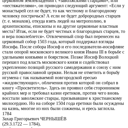
церковном землевладении с «заволжскими старцами», или
«нестяжателями», он приводил следующий аргумент: «Если у
монастырей сел не будет, то как честному и благородному
человеку постричься? А если не будет доброродных старцев
(т. е. монахов), откуда взять людей на митрополию, в
архиепископы, епископы и на другие церковные властныя
места? Итак, если не будет честных и благородных старцев, то
и вера поколеблется». Отвлеченный спор был перенесен на
церковный собор 1503 года, который поддержал взгляды
Иосифа. После собора Иосиф и его последователи-иосифляне
стали опорой московского великого князя Ивана III в борьбе с
удельными князьями и боярством. Позже Иосиф Волоцкий
перешел под власть московского князя и содействовал
укреплению позиций русского самодержавия и союзу с ним
русской православной церкви. Нельзя не отметить и борьбу
игумена с так называемой новгородской ересью
«жидовствующих», обличения против которой он собрал в
книгу «Просветитель». Здесь он проявил себя сторонником
крайних мер и требовал казни еретиков, против чего вновь
восстали заволжские старцы, призывавшие к христианскому
милосердию. Но на соборе 1504 года еретики были осуждены
на казнь, многие из них были сожжены, и ересь заглохла.
1784
Захар Григорьевич ЧЕРНЫШЁВ
(29.3.1722 — 1784),