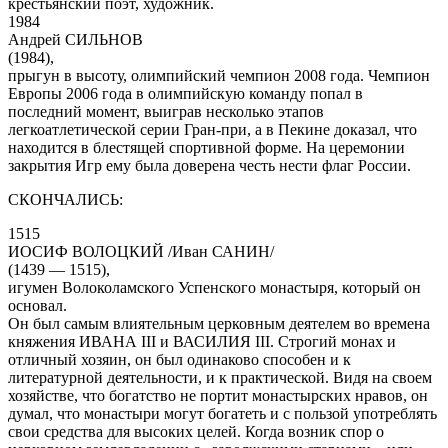
крестьянский поэт, художник.
1984
Андрей СИЛЬНОВ
(1984),
прыгун в высоту, олимпийский чемпион 2008 года. Чемпион
Европы 2006 года в олимпийскую команду попал в
последний момент, выиграв несколько этапов
легкоатлетической серии Гран-при, а в Пекине доказал, что
находится в блестящей спортивной форме. На церемонии
закрытия Игр ему была доверена честь нести флаг России.
СКОНЧАЛИСЬ:
1515
ИОСИФ ВОЛОЦКИЙ /Иван САНИН/
(1439 — 1515),
игумен Волоколамского Успенского монастыря, который он
основал.
Он был самым влиятельным церковным деятелем во времена
княжения ИВАНА III и ВАСИЛИЯ III. Строгий монах и
отличный хозяин, он был одинаково способен и к
литературной деятельности, и к практической. Видя на своем
хозяйстве, что богатство не портит монастырских нравов, он
думал, что монастыри могут богатеть и с пользой употреблять
свои средства для высоких целей. Когда возник спор о