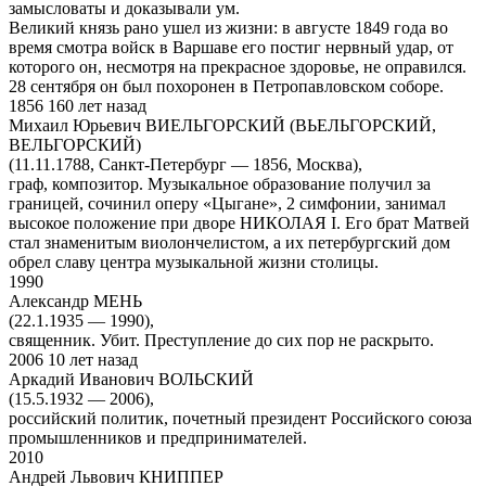
замысловаты и доказывали ум.
Великий князь рано ушел из жизни: в августе 1849 года во
время смотра войск в Варшаве его постиг нервный удар, от
которого он, несмотря на прекрасное здоровье, не оправился.
28 сентября он был похоронен в Петропавловском соборе.
1856 160 лет назад
Михаил Юрьевич ВИЕЛЬГОРСКИЙ (ВЬЕЛЬГОРСКИЙ,
ВЕЛЬГОРСКИЙ)
(11.11.1788, Санкт-Петербург — 1856, Москва),
граф, композитор. Музыкальное образование получил за
границей, сочинил оперу «Цыгане», 2 симфонии, занимал
высокое положение при дворе НИКОЛАЯ I. Его брат Матвей
стал знаменитым виолончелистом, а их петербургский дом
обрел славу центра музыкальной жизни столицы.
1990
Александр МЕНЬ
(22.1.1935 — 1990),
священник. Убит. Преступление до сих пор не раскрыто.
2006 10 лет назад
Аркадий Иванович ВОЛЬСКИЙ
(15.5.1932 — 2006),
российский политик, почетный президент Российского союза
промышленников и предпринимателей.
2010
Андрей Львович КНИППЕР