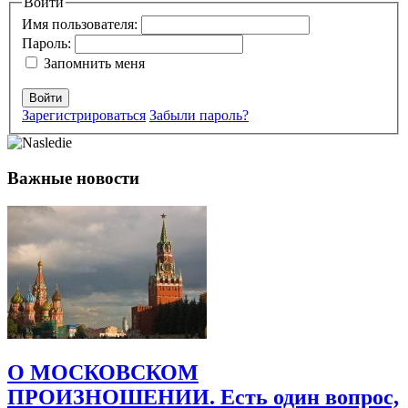
Ваш адрес email не будет опубликован.
Войти
Обязательные поля
помечены
*
Имя пользователя:
Пароль:
Комментарий
*
Запомнить меня
Войти
Зарегистрироваться
Забыли пароль?
Важные новости
Имя
*
Email
*
Сайт
Сохранить моё имя, email и адрес сайта в этом браузере для
последующих моих комментариев.
О МОСКОВСКОМ
ПРОИЗНОШЕНИИ. Есть один вопрос,