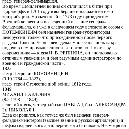
граф, генерал-фельдмаршал.
Во время Семилетней войны он отличился в битве при
Цорндорфе, в 1761 году взял Берлин и наложил на него
контрибуцию. Назначенный в 1773 году президентом
Военной коллегии и возведенный в звание генерал-
фельдмаршала, он уже в следующем году вследствие ссоры с
ПОТЁМКИНЫМ был назначен генерал-губернатором
Белоруссии, только что присоединенной после первого
раздела Польши. Чернышев сделал многое для пользы края,
подняв в нем промышленность и торговлю. По отзыву
современника — князя Н. В. РЕПНИНА, он «пользовался
отличным уважением и был разумным администратором по
военной и гражданской части».
1822
Петр Петрович КОНОВНИЦЫН
(9.10.1764 — 1822),
граф, герой Отечественной войны 1812 года.
1849
МИХАИЛ ПАВЛОВИЧ
(8.2.1798 — 1849),
великий князь, четвертый сын ПАВЛА I, брат АЛЕКСАНДРА
I и НИКОЛАЯ I.
Едва он родился, как тотчас же был назначен генерал-
фельдцехмейстером (высшее звание в русской артиллерии) и
шефом гвардейского артиллерийского батальона. Несмотря на