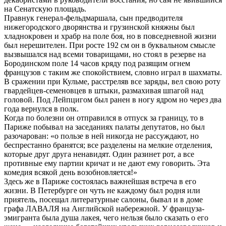
на Сенатскую площадь.
Правнук генерал-фельдмаршала, сын предводителя
нижегородского дворянства и грузинской княжны был
хладнокровен и храбр на поле боя, но в повседневной жизни
был нерешителен. При росте 192 см он в буквальном смысле
вызвышался над всеми товарищами, но стоял в резерве на
Бородинском поле 14 часов кряду под разящим огнем
французов с таким же спокойствием, словно играл в шахматы.
В сражении при Кульме, расстреляв все заряды, вел свою роту
гвардейцев-семеновцев в штыки, размахивая шпагой над
головой. Под Лейпцигом был ранен в ногу ядром но через два
года вернулся в полк.
Когда по болезни он отправился в отпуск за границу, то в
Париже побывал на заседаниях палаты депутатов, но был
разочарован: «о пользе в ней никогда не рассуждают, но
беспрестанно бранятся; все разделены на мелкие отделения,
которые друг друга ненавидят. Один разинет рот, а все
противные ему партии кричат и не дают ему говорить. Эта
комедия всякой день возобновляется!»
Здесь же в Париже состоялась важнейшая встреча в его
жизни. В Петербурге он чуть не каждому был родня или
приятель, посещал литературные салоны, бывал и в доме
графа ЛАВАЛЯ на Английской набережной. У француза-
эмигранта была душа лакея, чего нельзя было сказать о его