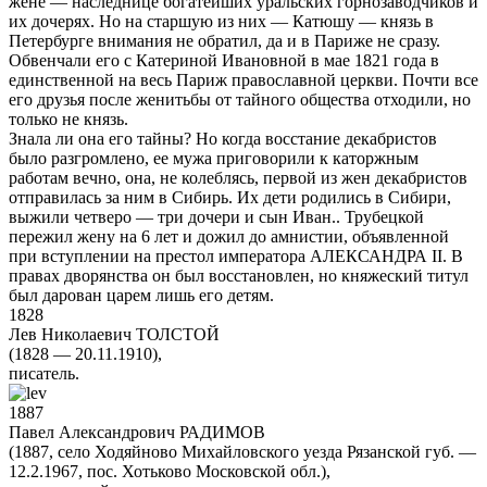
жене — наследнице богатейших уральских горнозаводчиков и
их дочерях. Но на старшую из них — Катюшу — князь в
Петербурге внимания не обратил, да и в Париже не сразу.
Обвенчали его с Катериной Ивановной в мае 1821 года в
единственной на весь Париж православной церкви. Почти все
его друзья после женитьбы от тайного общества отходили, но
только не князь.
Знала ли она его тайны? Но когда восстание декабристов
было разгромлено, ее мужа приговорили к каторжным
работам вечно, она, не колеблясь, первой из жен декабристов
отправилась за ним в Сибирь. Их дети родились в Сибири,
выжили четверо — три дочери и сын Иван.. Трубецкой
пережил жену на 6 лет и дожил до амнистии, объявленной
при вступлении на престол императора АЛЕКСАНДРА II. В
правах дворянства он был восстановлен, но княжеский титул
был дарован царем лишь его детям.
1828
Лев Николаевич ТОЛСТОЙ
(1828 — 20.11.1910),
писатель.
1887
Павел Александрович РАДИМОВ
(1887, село Ходяйново Михайловского уезда Рязанской губ. —
12.2.1967, пос. Хотьково Московской обл.),