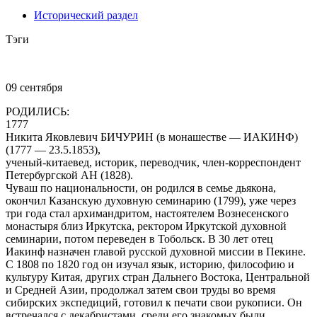
Исторический раздел
Тэги
09 сентября
РОДИЛИСЬ:
1777
Никита Яковлевич БИЧУРИН (в монашестве — ИАКИНФ)
(1777 — 23.5.1853),
ученый-китаевед, историк, переводчик, член-корреспондент
Петербургской АН (1828).
Чуваш по национальности, он родился в семье дьякона,
окончил Казанскую духовную семинарию (1799), уже через
три года стал архимандритом, настоятелем Вознесенского
монастыря близ Иркутска, ректором Иркутской духовной
семинарии, потом переведен в Тобольск. В 30 лет отец
Иакинф назначен главой русской духовной миссии в Пекине.
С 1808 по 1820 год он изучал язык, историю, философию и
культуру Китая, других стран Дальнего Востока, Центральной
и Средней Азии, продолжал затем свои труды во время
сибирских экспедиций, готовил к печати свои рукописи. Он
встречался с декабристами, среди его знакомых были