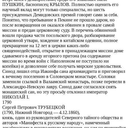
ПУШКИН, баснописец КРЫЛОВ. Полностью оценить его
научный вклад могут только специалисты, но шесть
присужденных Демидовских премий говорят сами за себя.
Понятно, что пребывание в Пекине не прошло даром, но
после возвращения он оказался обвинен в провале самой
миссии и предан церковному суду. В перечень обвинений
вошли продажа части посольского двора, разбазаривание
церковной утвари, хождение в китайском одеянии, полное
прекращение на 12 лет в церкви каких-либо
священнодействий, открытие в принадлежащем миссии доме
сдаваемого в аренду игорного притона (на содержание
миссии во время войн с Наполеоном не поступило ни
копейки) и дозволение себе получать мирские удовольствия.
Синод лишил отца Иакинфа сана архимандрита и приговорил
к вечному поселению в Соловецком монастыре. Соловки
заменили ссылкой в Валаамский монастырь, позже перевели в
Александро-Невскую лавру. Синод даже согласился снять
монашеский сан, но эту просьбу отклонил император
НИКОЛАЙ I.
1790
Сергей Петрович ТРУБЕЦКОЙ
(1790, Нижний Новгород — 4.12.1860),
князь, один из руководителей Северного тайного общества и
авторов «Манифеста к русскому народу», намеченный
декабристами в руководители восстания, но сам не явившийся