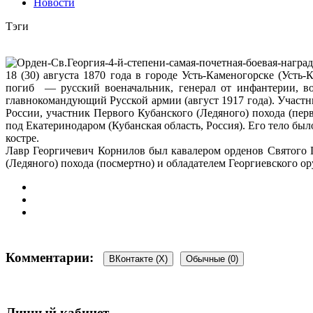
Новости
Тэги
18 (30) августа 1870 года в городе Усть-Каменогорске (Усть
погиб — русский военачальник, генерал от инфантерии, во
главноко
мандующий Русской армии (август 1917 года). Участ
России, участник Первого Кубанского (Ледяного) похода (пер
под Екатеринодаром (Кубанская область, Россия). Его тело б
костре.
Лавр Георгичевич Корнилов был кавалером орденов Святого Ге
(Ледяного) похода (посмертно) и обладателем Георгиевского о
Комментарии:
ВКонтакте (
X
)
Обычные (0)
Добавить комментарий
Личный кабинет