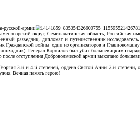
-Каменогорский округ, Семипалатинская область, Российская им
енный разведчик, дипломат и путешественник-исследователь
ник Гражданской войны, один из организаторов и Главнокоман
вопоходник). Генерал Корнилов был убит большевицким снарядо
ыло после отступления Добровольческой армии выкопано большев
оргия 3-й и 4-й степеней, ордена Святой Анны 2-й степени, о
ружия. Вечная память герою!