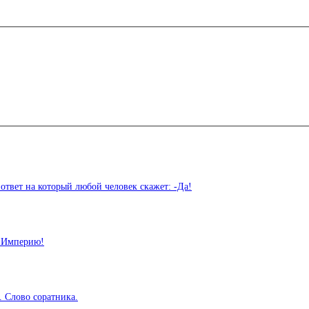
ечены
*
т на который любой человек скажет: -Да!
ля последующих моих комментариев.
 Империю!
Слово соратника.