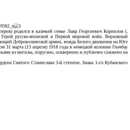
перия) родился в казачьей семье Лавр Георгиевич Корнилов (,
. Герой русско-японской и Первой мировой войн. Верховный
дующий Добровольческой армии, вождь Белого движения на Юге
м 31 марта (13 апреля) 1918 года в немецкой колонии Гначбау
иками из могилы, поругано, осквернено и публично сожжено на
рдена Святого Станислава 3-й степени, Знака 1-го Кубанского