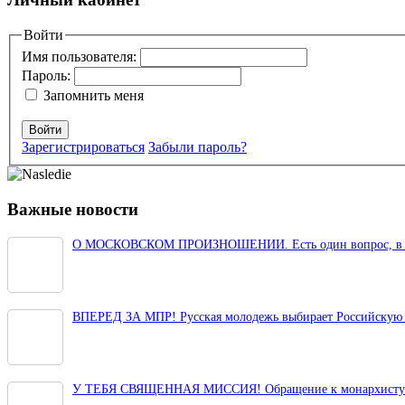
Ваш адрес email не будет опубликован.
Войти
Обязательные поля пом
Имя пользователя:
Пароль:
Запомнить меня
Войти
Зарегистрироваться
Забыли пароль?
Комментарий
*
Имя
*
Важные новости
Email
*
О МОСКОВСКОМ ПРОИЗНОШЕНИИ. Есть один вопрос, в отве
Сайт
Сохранить моё имя, email и адрес сайта в этом браузере д
ВПЕРЕД ЗА МПР! Русская молодежь выбирает Российскую
У ТЕБЯ СВЯЩЕННАЯ МИССИЯ! Обращение к монархисту. 