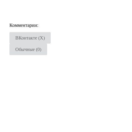
Комментарии:
ВКонтакте (
X
)
Обычные (0)
Добавить комментарий
Ваш адрес email не будет опубликован.
Обязательные поля п
Комментарий
*