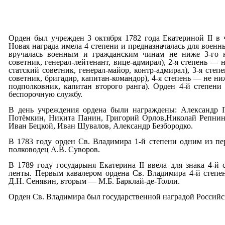
Орден был учрежден 3 октября 1782 года Екатериной II в ч
Новая награда имела 4 степени и предназначалась для военн
вручалась военным и гражданским чинам не ниже 3-го к
советник, генерал-лейтенант, вице-адмирал), 2-я степень — 
статский советник, генерал-майор, контр-адмирал), 3-я степ
советник, бригадир, капитан-командор), 4-я степень — не ни
подполковник, капитан второго ранга). Орден 4-й степени
беспорочную службу.
В день учреждения ордена были награждены: Александр 
Потёмкин, Никита Панин, Григорий Орлов,Николай Репнин
Иван Бецкой, Иван Шувалов, Александр Безбородко.
В 1783 году орден Св. Владимира 1-й степени одним из п
полководец А.В. Суворов.
В 1789 году государыня Екатерина II ввела для знака 4-й 
ленты. Первым кавалером ордена Св. Владимира 4-й степен
Д.Н. Сенявин, вторым — М.Б. Барклай-де-Толли.
Орден Св. Владимира был государственной наградой Российс