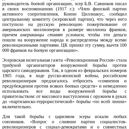
руководитель боевой организации, эсер Б.В. Савинков писал
в своих воспоминаниях (1917 г.): «Член финской партии
активного сопротивления, Конни Циллиакус, сообщил
центральному комитету (эсеровской партии), что через него
поступило на русскую революцию пожертвование от
американских миллионеров в размере миллиона франков,
причем
американцы ставят условием
, чтобы эти деньги
пошли на вооружение народа и распределены между всеми
революционными партиями. ЦК принял эту сумму, вычтя 100
000 франков на боевую организацию».
Эсеровская нелегальная газета «Революционная Россия» стала
трибуной организаторов вооруженной борьбы против
царского самодержавия. Так, в одном из февральских номеров
1905 года, в ходе русско-японской войны, российским
революционерам предлагалось отбросить «сомнения и
предубеждения против всяких боевых средств» и немедленно
использовать все виды вооруженной борьбы с
правительством: от массового выступления с оружием в руках
до «партизанско-террористической» борьбы «по всей линии»
включительно.
Для такой борьбы с царизмом эсеры искали любых
союзников. «Вопрос о слиянии партии социалистов-
революционеров с социал-демократами и о совместных