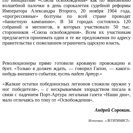
По инициативе «Союза освобождения» как по мановению
волшебной палочки в день сорокалетия судебной реформы
Императора Александра Второго, 20 ноября 1904 года,
«прогрессивные» болтуны по всей стране проводят
«банкетную кампанию». В 34 городах состоялось 120
собраний и митингов, в которых участвовало 50 тыс.
сторонников «Союза освобождения». Всем их участникам
предлагается принимать одни и те же предложения по адресу
правительства с пожеланием ограничить царскую власть.
Революционеры прямо готовили кровавую провокацию и
бунт. «Только я должен ждать, — говорил Гапон, — какого-
нибудь внешнего события;
пусть падет Артур
.»
«Жалкие остатки победоносных легионов сложили оружие у
ног победителя», – с нескрываемым злорадством писала в
связи с падением Порт-Артура легальная газета «Наши дни»,
мало отличаясь по тону от «Освобождения».
Андрей Сорокин.
Источник: «ЛЕГИТИМИСТ».