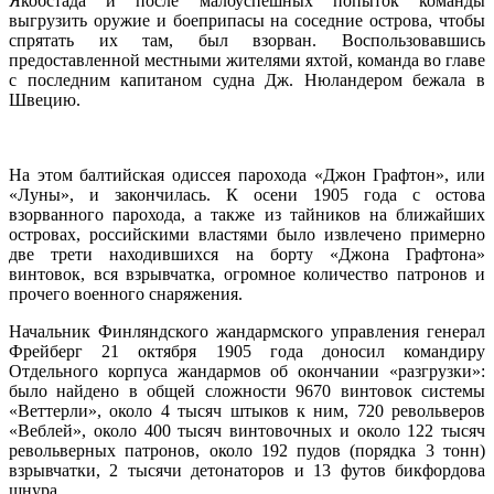
Якобстада и после малоуспешных попыток команды
выгрузить оружие и боеприпасы на соседние острова, чтобы
спрятать их там, был взорван. Воспользовавшись
предоставленной местными жителями яхтой, команда во главе
с последним капитаном судна Дж. Нюландером бежала в
Швецию.
На этом балтийская одиссея парохода «Джон Графтон», или
«Луны», и закончилась. К осени 1905 года с остова
взорванного парохода, а также из тайников на ближайших
островах, российскими властями было извлечено примерно
две трети находившихся на борту «Джона Графтона»
винтовок, вся взрывчатка, огромное количество патронов и
прочего военного снаряжения.
Начальник Финляндского жандармского управления генерал
Фрейберг 21 октября 1905 года доносил командиру
Отдельного корпуса жандармов об окончании «разгрузки»:
было найдено в общей сложности 9670 винтовок системы
«Веттерли», около 4 тысяч штыков к ним, 720 револьверов
«Веблей», около 400 тысяч винтовочных и около 122 тысяч
револьверных патронов, около 192 пудов (порядка 3 тонн)
взрывчатки, 2 тысячи детонаторов и 13 футов бикфордова
шнура.