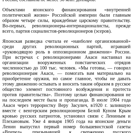
Объектами японского финансирования «внутренней
политической жизни» Российской империи были главным
образом четыре силы, враждебные царскому правительству.
Во-первых, революционеры-интернационалисты, прежде
всего, партия социалистов-революционеров (эсеров).
Японская разведка считала ее «наиболее организованной»
среди других революционных партий, игравшей
«руководящую роль в оппозиционном движении» России.
При встречах с революционерами Акаси настаивал на
организации вооруженных повстанческих отрядов
численностью до 100 тыс. человек. «Мы готовы, — говорил
революционерам Акаси, — помогать вам материально на
приобретение оружия, но самое главное, чтобы не давать
этому движению остывать и вносить таким образом в русское
общество элемент постоянного возбуждения и протеста
против правительства». Поэтому целью финансирования не
на последнем месте была и пропаганда. В июле 1904 года
Акаси через террористку Веру Засулич, в1920 г. залившую
вместе с венгерским революционером Белой Куном Крым
кровью русских патриотов, установил связи с Лениным и
Плехановым. Уже 4 января 1905 года на японские деньги
Ленин выпустил первый номер большевистской газеты
«Вперед», призывавшей к свержению русского