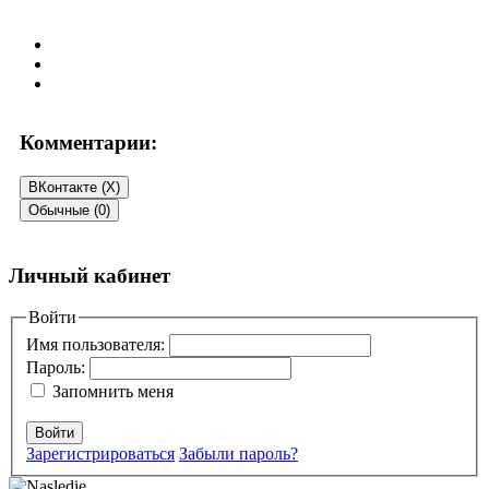
Комментарии:
ВКонтакте (
X
)
Обычные (0)
Добавить комментарий
Личный кабинет
Ваш адрес email не будет опубликован.
Войти
Обязательные поля
помечены
*
Имя пользователя:
Пароль:
Комментарий
*
Запомнить меня
Войти
Зарегистрироваться
Забыли пароль?