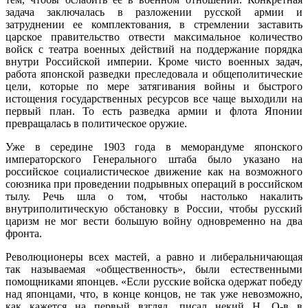
задача заключалась в разложении русской армии и
затруднении ее комплектования, в стремлении заставить
царское правительство отвести максимальное количество
войск с театра военных действий на поддержание порядка
внутри Российской империи. Кроме чисто военных задач,
работа японской разведки преследовала и общеполитические
цели, которые по мере затягивания войны и быстрого
истощения государственных ресурсов все чаще выходили на
первый план. То есть разведка армии и флота Японии
превращалась в политическое оружие.
Уже в середине 1903 года в меморандуме японского
императорского Генерального штаба было указано на
российское социалистическое движение как на возможного
союзника при проведении подрывных операций в российском
тылу. Речь шла о том, чтобы настолько накалить
внутриполитическую обстановку в России, чтобы русский
царизм не мог вести большую войну одновременно на два
фронта.
Революционеры всех мастей, а равно и либеральничающая
так называемая «общественность», были естественными
помощниками японцев. «Если русские войска одержат победу
над японцами, что, в конце концов, не так уже невозможно,
как кажется на первый взгляд, писал некий Н. О-в в