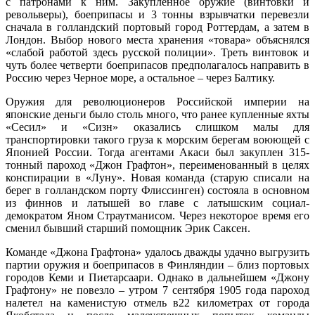
с патронами к ним. Закупленное оружие (винтовки и
револьверы), боеприпасы и 3 тонны взрывчатки перевезли
сначала в голландский портовый город Роттердам, а затем в
Лондон. Выбор нового места хранения «товара» объяснялся
«слабой работой здесь русской полиции». Треть винтовок и
чуть более четверти боеприпасов предполагалось направить в
Россию через Черное море, а остальное – через Балтику.
Оружия для революционеров Российской империи на
японские деньги было столь много, что ранее купленные яхты
«Сесил» и «Сизн» оказались слишком малы для
транспортировки такого груза к морским берегам воюющей с
Японией России. Тогда агентами Акаси был закуплен 315-
тонный пароход «Джон Графтон», переименованный в целях
конспирации в «Луну». Новая команда (старую списали на
берег в голландском порту Флиссинген) состояла в основном
из финнов и латышей во главе с латышским социал-
демократом Яном Страутманисом. Через некоторое время его
сменил бывший старший помощник Эрик Саксен.
Команде «Джона Графтона» удалось дважды удачно выгрузить
партии оружия и боеприпасов в Финляндии – близ портовых
городов Кеми и Пиетарсаари. Однако в дальнейшем «Джону
Графтону» не повезло – утром 7 сентября 1905 года пароход
налетел на каменистую отмель в22 километрах от города