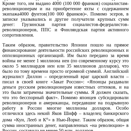
Кроме того, им выдано 4000 (100 000 франков) социалистам-
революционерам и на приобретение яхты с содержанием
экипажа4000 фунтов(100 000 франков)». Помимо эсеров, в
записке указывались и другие получатели крупных сумм
денег: Грузинская партия социалистов-федералистов-
революционеров, ППС и Финляндская партия активного
сопротивления.
Таким образом, правительство Японии пошло на прямое
финансирование деятельности российских революционных и
оппозиционных организаций. Им было передано за время
войны не менее 1 миллиона иен (по современному курсу это
около 5 миллиардов иен или 35 миллионов долларов), что
было по тому времени просто огромной суммой. Английский
журналист Диллон – определенный враг царской власти –
писал в своей книге «Закат России»: «Японцы раздавали
деньги русским революционерам известных оттенков, и на
это были затрачены значительные суммы. Я должен сказать,
что это бесспорный факт». Помимо японцев субсидировали
революционеров и американцы, передавшие на подрывную
работу в России многие миллионы долларов. Особо
отличился здесь некий Яков Шифф – владелец банкирского
о
дома «Кун, Лееб и К
» в Нью-Йорке. Таким образом, общая
сумма иностранных денег, направленных «на революцию» в
России, составила не менее 50 млн. долларов.