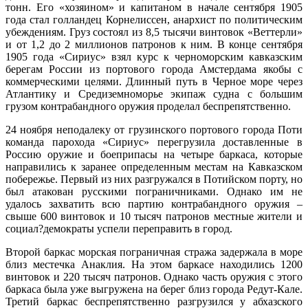
тонн. Его «хозяином» и капитаном в начале сентября 1905
года стал голландец Корнелиссен, анархист по политическим
убеждениям. Груз состоял из 8,5 тысячи винтовок «Веттерли»
и от 1,2 до 2 миллионов патронов к ним. В конце сентября
1905 года «Сириус» взял курс к черноморским кавказским
берегам России из портового города Амстердама якобы с
коммерческими целями. Длинный путь в Черное море через
Атлантику и Средиземноморье экипаж судна с большим
грузом контрабандного оружия проделал беспрепятственно.
24 ноября неподалеку от грузинского портового города Поти
команда парохода «Сириус» перегрузила доставленные в
Россию оружие и боеприпасы на четыре баркаса, которые
направились к заранее определенным местам на Кавказском
побережье. Первый из них разгружался в Потийском порту, но
был атакован русскими пограничниками. Однако им не
удалось захватить всю партию контрабандного оружия –
свыше 600 винтовок и 10 тысяч патронов местные жители и
социал?демократы успели переправить в город.
Второй баркас морская пограничная стража задержала в море
близ местечка Анаклия. На этом баркасе находились 1200
винтовок и 220 тысяч патронов. Однако часть оружия с этого
баркаса была уже выгружена на берег близ города Редут-Кале.
Третий баркас беспрепятственно разгрузился у абхазского