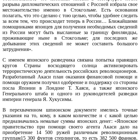
разрыва дипломатических отношений с Россией избрала свое
местожительство именно в Стокгольме. Есть основания
полагать, что это сделано с тою целью, чтобы удобнее следить
за всем тем, что происходит теперь в России… Ближайшими
помощниками японцев для получения необходимых сведений
из России могут быть высланные за границу финляндцы,
проживающие ныне в Стокгольме; для последних же
добывание этих сведений не может составить большого
затруднения».
С именем японского разведчика связана попытка правящих
кругов Страны восходящего солнца активизировать
террористическую деятельность российских революционеров.
Разработанный Акаси план оказания финансовой помощи и
помощи оружием получил одобрение и поддержку со стороны
посла Японии в Лондоне Т. Хаяси, а также японского
Генерального штаба и одного из руководителей разведки
империи генерала Я. Хукусимы.
В перехваченном шпионском документе имелись точные
указания на то, кому, в каком количестве и с какой целью
предназначались немалые суммы японских денег: «Японское
правительство при помощи своего агента Акаси дало на
приобретение 14 500 ружей различным революционным
группам15 300 фунтов стерлингов, то есть 382 500 франков.