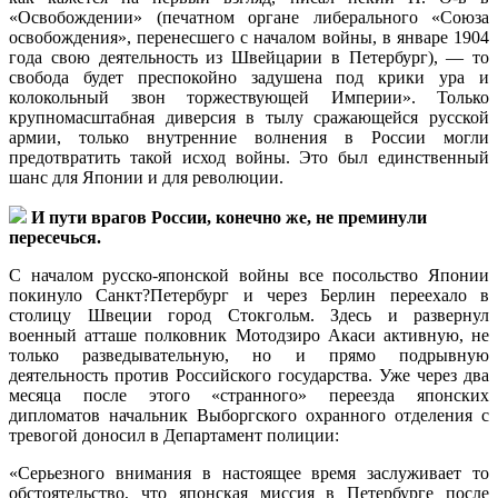
«Освобождении» (печатном органе либерального «Союза
освобождения», перенесшего с началом войны, в январе 1904
года свою деятельность из Швейцарии в Петербург), — то
свобода будет преспокойно задушена под крики ура и
колокольный звон торжествующей Империи». Только
крупномасштабная диверсия в тылу сражающейся русской
армии, только внутренние волнения в России могли
предотвратить такой исход войны. Это был единственный
шанс для Японии и для революции.
И пути врагов России, конечно же, не преминули
пересечься.
С началом русско-японской войны все посольство Японии
покинуло Санкт?Петербург и через Берлин переехало в
столицу Швеции город Стокгольм. Здесь и развернул
военный атташе полковник Мотодзиро Акаси активную, не
только разведывательную, но и прямо подрывную
деятельность против Российского государства. Уже через два
месяца после этого «странного» переезда японских
дипломатов начальник Выборгского охранного отделения с
тревогой доносил в Департамент полиции:
«Серьезного внимания в настоящее время заслуживает то
обстоятельство, что японская миссия в Петербурге после