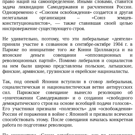
право наций на самоопределение. Иными словами, ставится
задача ликвидации Самодержавия и расчленения России.
Одновременно с «Союзом освобождения» создается и другая
нелегальная организация – «Союз земцев-
конституционалистов», — также ставившая своей целью
ниспровержение существующего строя.
Не удивительно, поэтому, что эти либеральные «деятели»
приняли участие в созванном в сентябре-октябре 1904 г. в
Париже по инициативе того же Конни Циллиакуса и на
японские деньги совещании «оппозиционных и
революционных партий». Помимо либералов и социалистов
на нем были широко представлены польские, латышские,
финские, армянские, грузинские и еврейские националисты.
Так, под опекой Японии вступили в сговор либеральная,
социалистическая и националистическая ветви антирусских
сил. Парижское совещание вынесло резолюцию об
«уничтожении Самодержавия» и о создании «свободного
демократического строя на основе всеобщей подачи голосов».
Его участники признали «полезность» для «освобождения»
России её поражения в войне с Японией и призвали всячески
способствовать этому. После совещания началась конкретная
работа по подготовке революции.