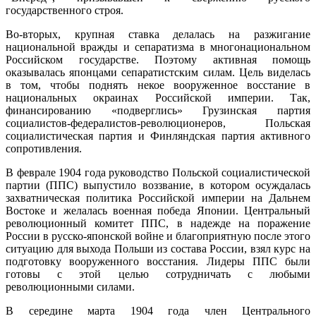
государственного строя.
Во-вторых, крупная ставка делалась на разжигание
национальной вражды и сепаратизма в многонациональном
Российском государстве. Поэтому активная помощь
оказывалась японцами сепаратистским силам. Цель виделась
в том, чтобы поднять некое вооруженное восстание в
национальных окраинах Российской империи. Так,
финансированию «подверглись» Грузинская партия
социалистов-федералистов-революционеров, Польская
социалистическая партия и Финляндская партия активного
сопротивления.
В феврале 1904 года руководство Польской социалистической
партии (ППС) выпустило воззвание, в котором осуждалась
захватническая политика Российской империи на Дальнем
Востоке и желалась военная победа Японии. Центральный
революционный комитет ППС, в надежде на поражение
России в русско-японской войне и благоприятную после этого
ситуацию для выхода Польши из состава России, взял курс на
подготовку вооруженного восстания. Лидеры ППС были
готовы с этой целью сотрудничать с любыми
революционными силами.
В середине марта 1904 года член Центрального