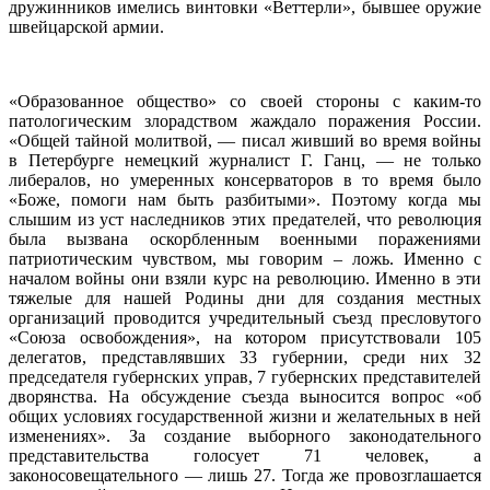
дружинников имелись винтовки «Веттерли», бывшее оружие
швейцарской армии.
«Образованное общество» со своей стороны с каким-то
патологическим злорадством жаждало поражения России.
«Общей тайной молитвой, — писал живший во время войны
в Петербурге немецкий журналист Г. Ганц, — не только
либералов, но умеренных консерваторов в то время было
«Боже, помоги нам быть разбитыми». Поэтому когда мы
слышим из уст наследников этих предателей, что революция
была вызвана оскорбленным военными поражениями
патриотическим чувством, мы говорим – ложь. Именно с
началом войны они взяли курс на революцию. Именно в эти
тяжелые для нашей Родины дни для создания местных
организаций проводится учредительный съезд пресловутого
«Союза освобождения», на котором присутствовали 105
делегатов, представлявших 33 губернии, среди них 32
председателя губернских управ, 7 губернских представителей
дворянства. На обсуждение съезда выносится вопрос «об
общих условиях государственной жизни и желательных в ней
изменениях». За создание выборного законодательного
представительства голосует 71 человек, а
законосовещательного — лишь 27. Тогда же провозглашается