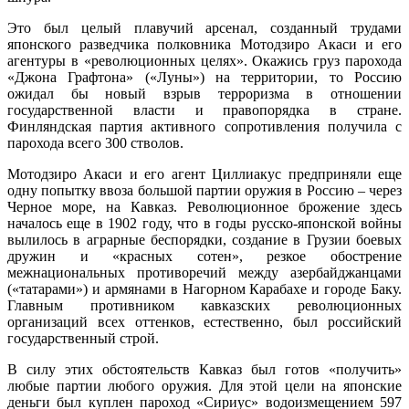
Это был целый плавучий арсенал, созданный трудами
японского разведчика полковника Мотодзиро Акаси и его
агентуры в «революционных целях». Окажись груз парохода
«Джона Графтона» («Луны») на территории, то Россию
ожидал бы новый взрыв терроризма в отношении
государственной власти и правопорядка в стране.
Финляндская партия активного сопротивления получила с
парохода всего 300 стволов.
Мотодзиро Акаси и его агент Циллиакус предприняли еще
одну попытку ввоза большой партии оружия в Россию – через
Черное море, на Кавказ. Революционное брожение здесь
началось еще в 1902 году, что в годы русско-японской войны
вылилось в аграрные беспорядки, создание в Грузии боевых
дружин и «красных сотен», резкое обострение
межнациональных противоречий между азербайджанцами
(«татарами») и армянами в Нагорном Карабахе и городе Баку.
Главным противником кавказских революционных
организаций всех оттенков, естественно, был российский
государственный строй.
В силу этих обстоятельств Кавказ был готов «получить»
любые партии любого оружия. Для этой цели на японские
деньги был куплен пароход «Сириус» водоизмещением 597