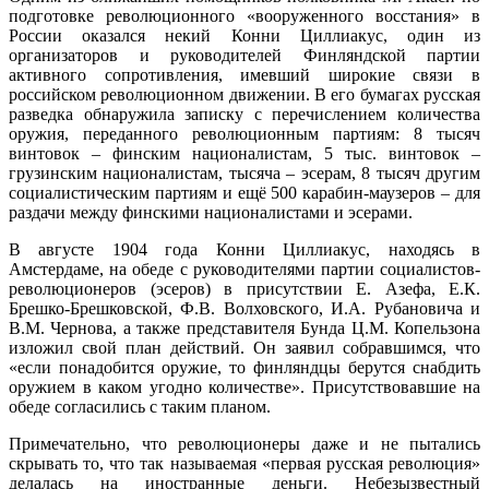
подготовке революционного «вооруженного восстания» в
России оказался некий Конни Циллиакус, один из
организаторов и руководителей Финляндской партии
активного сопротивления, имевший широкие связи в
российском революционном движении. В его бумагах русская
разведка обнаружила записку с перечислением количества
оружия, переданного революционным партиям: 8 тысяч
винтовок – финским националистам, 5 тыс. винтовок –
грузинским националистам, тысяча – эсерам, 8 тысяч другим
социалистическим партиям и ещё 500 карабин-маузеров – для
раздачи между финскими националистами и эсерами.
В августе 1904 года Конни Циллиакус, находясь в
Амстердаме, на обеде с руководителями партии социалистов-
революционеров (эсеров) в присутствии Е. Азефа, Е.К.
Брешко-Брешковской, Ф.В. Волховского, И.А. Рубановича и
В.М. Чернова, а также представителя Бунда Ц.М. Копельзона
изложил свой план действий. Он заявил собравшимся, что
«если понадобится оружие, то финляндцы берутся снабдить
оружием в каком угодно количестве». Присутствовавшие на
обеде согласились с таким планом.
Примечательно, что революционеры даже и не пытались
скрывать то, что так называемая «первая русская революция»
делалась на иностранные деньги. Небезызвестный