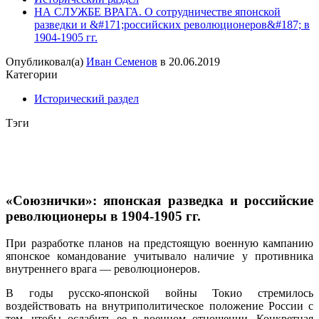
НА СЛУЖБЕ ВРАГА. О сотрудничестве японской
разведки и &#171;российских революционеров&#187; в
1904-1905 гг.
Опубликовал(а)
Иван Семенов
в
20.06.2019
Категории
Исторический раздел
Тэги
«Союзнички»: японская разведка и российские
революционеры в 1904-1905 гг.
При разработке планов на предстоящую военную кампанию
японское командование учитывало наличие у противника
внутреннего врага — революционеров.
В годы русско-японской войны Токио стремилось
воздействовать на внутриполитическое положение России с
тем, чтобы ослабить ее в военном отношении. Конкретная