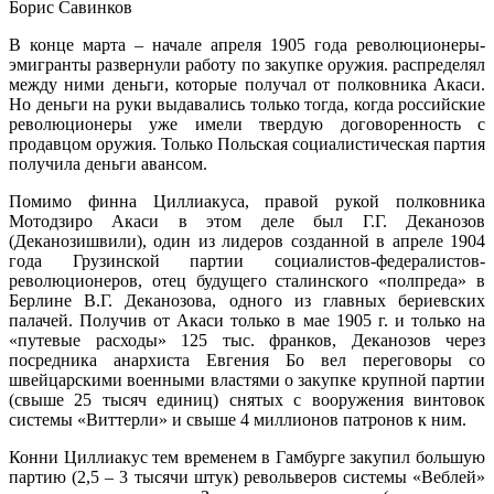
Борис Савинков
В конце марта – начале апреля 1905 года революционеры-
эмигранты развернули работу по закупке оружия. распределял
между ними деньги, которые получал от полковника Акаси.
Но деньги на руки выдавались только тогда, когда российские
революционеры уже имели твердую договоренность с
продавцом оружия. Только Польская социалистическая партия
получила деньги авансом.
Помимо финна Циллиакуса, правой рукой полковника
Мотодзиро Акаси в этом деле был Г.Г. Деканозов
(Деканозишвили), один из лидеров созданной в апреле 1904
года Грузинской партии социалистов-федералистов-
революционеров, отец будущего сталинского «полпреда» в
Берлине В.Г. Деканозова, одного из главных бериевских
палачей. Получив от Акаси только в мае 1905 г. и только на
«путевые расходы» 125 тыс. франков, Деканозов через
посредника анархиста Евгения Бо вел переговоры со
швейцарскими военными властями о закупке крупной партии
(свыше 25 тысяч единиц) снятых с вооружения винтовок
системы «Виттерли» и свыше 4 миллионов патронов к ним.
Конни Циллиакус тем временем в Гамбурге закупил большую
партию (2,5 – 3 тысячи штук) револьверов системы «Веблей»