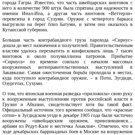
города Гагры. Известно, что часть швейцарских винтовок с
него в количестве 900 штук была спрятана для надежности в
имении Инал-Ипа, а другая часть винтовок «Веттерли»
перевезена в город Сухуми. Оружие с четвертого баркаса
выгрузили на берег близ Батуми, и затем оно оказалось в
Кутаисской губернии.
Большая часть контрабандного груза парохода «Сириус»
дошла до мест назначения и получателей. Правительственным
властям удалось перехватить и конфисковать лишь 7 тысяч
винтовок и около полумиллиона патронов. Прибытие
«Сириуса» по времени совпало с началом массовых
вооруженных антиправительственных выступлений в
Закавказье. Самая ожесточенная борьба проходила в местах,
куда поступило контрабандное оружие, – в Поти, Зугдиди,
Озургетах, Сухуми.
О том, что японская военная разведка «приложила» свою руку
к вооруженным выступлениям против российской власти в
Грузии и Абхазии, свидетельствует хотя бы такой факт.
Официальный источник того времени сообщал, что «красные
сотни» в Зугдидском уезде в декабре 1905 года были частично
вооружены «швейцарским оружием, привозившимся…
арбами из Редут-Кале и местечка Анаклия». Отмечено, что в
ходе декабрьских баррикадных боев в Москве на вооружении