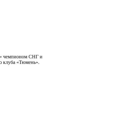
ны» чемпионом СНГ и
о клуба «Тюмень».