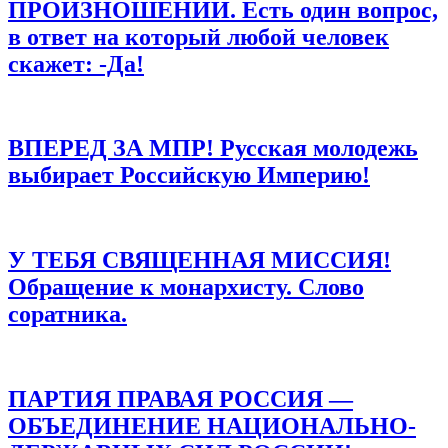
ПРОИЗНОШЕНИИ. Есть один вопрос,
в ответ на который любой человек
Сохранить моё имя, email и адрес сайта в этом браузере для
последующих моих комментариев.
скажет: -Да!
ВПЕРЕД ЗА МПР! Русская молодежь
выбирает Российскую Империю!
У ТЕБЯ СВЯЩЕННАЯ МИССИЯ!
Обращение к монархисту. Слово
соратника.
ПАРТИЯ ПРАВАЯ РОССИЯ —
ОБЪЕДИНЕНИЕ НАЦИОНАЛЬНО-