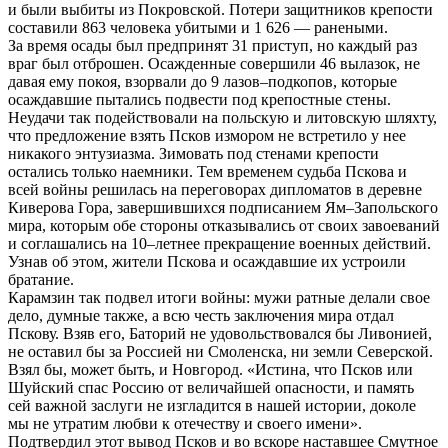
и были выбиты из Покровской. Потери защитников крепости
составили 863 человека убитыми и 1 626 — ранеными.
За время осады был предпринят 31 приступ, но каждый раз
враг был отброшен. Осажденные совершили 46 вылазок, не
давая ему покоя, взорвали до 9 лазов–подкопов, которые
осаждавшие пытались подвести под крепостные стены.
Неудачи так подействовали на польскую и литовскую шляхту,
что предложение взять Псков измором не встретило у нее
никакого энтузиазма. Зимовать под стенами крепости
остались только наемники. Тем временем судьба Пскова и
всей войны решилась на переговорах дипломатов в деревне
Киверова Гора, завершившихся подписанием Ям–Запольского
мира, которым обе стороны отказывались от своих завоеваний
и соглашались на 10–летнее прекращение военных действий.
Узнав об этом, жители Пскова и осаждавшие их устроили
братание.
Карамзин так подвел итоги войны: мужи ратные делали свое
дело, думные также, а всю честь заключения мира отдал
Пскову. Взяв его, Баторий не удовольствовался бы Ливонией,
не оставил бы за Россией ни Смоленска, ни земли Северской.
Взял бы, может быть, и Новгород. «Истина, что Псков или
Шуйский спас Россию от величайшей опасности, и память
сей важной заслуги не изгладится в нашей истории, доколе
мы не утратим любви к отечеству и своего имени».
Подтвердил этот вывод Псков и во вскоре наставшее Смутное