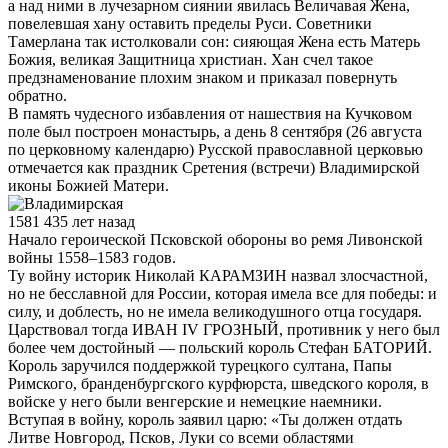
а над ними в лучезарном сиянии явилась Величавая Жена,
повелевшая хану оставить пределы Руси. Советники
Тамерлана так истолковали сон: сияющая Жена есть Матерь
Божия, великая Защитница христиан. Хан счел такое
предзнаменование плохим знаком и приказал повернуть
обратно.
В память чудесного избавления от нашествия на Кучковом
поле был построен монастырь, а день 8 сентября (26 августа
по церковному календарю) Русской православной церковью
отмечается как праздник Сретения (встречи) Владимирской
иконы Божией Матери.
1581 435 лет назад
Начало героической Псковской обороны во ремя Ливонской
войны 1558–1583 годов.
Ту войну историк Николай КАРАМЗИН назвал злосчастной,
но не бесславной для России, которая имела все для победы: и
силу, и доблесть, но не имела великодушного отца государя.
Царствовал тогда ИВАН IV ГРОЗНЫЙ, противник у него был
более чем достойный — польский король Стефан БАТОРИЙ.
Король заручился поддержкой турецкого султана, Папы
Римского, бранденбургского курфюрста, шведского короля, в
войске у него были венгерские и немецкие наемники.
Вступая в войну, король заявил царю: «Ты должен отдать
Литве Новгород, Псков, Луки со всеми областями