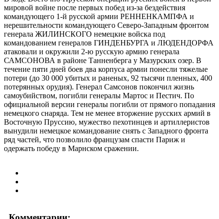
мировой войне после первых побед из-за бездействия
командующего 1-й русской армии РЕННЕНКАМПФА и
нерешительности командующего Северо-Западным фронтом
генерала ЖИЛИНСКОГО немецкие войска под
командованием генералов ГИНДЕНБУРГА и ЛЮДЕНДОРФА
атаковали и окружили 2-ю русскую армию генерала
САМСОНОВА в районе Танненберга у Мазурских озер. В
течение пяти дней боев два корпуса армии понесли тяжелые
потери (до 30 000 убитых и раненых, 92 тысячи пленных, 400
потерянных орудия). Генерал Самсонов покончил жизнь
самоубийством, погибли генералы Мартос и Пестич. По
официальной версии генералы погибли от прямого попадания
немецкого снаряда. Тем не менее вторжение русских армий в
Восточную Пруссию, мужество пехотинцев и артиллеристов
вынудили немецкое командование снять с Западного фронта
ряд частей, что позволило французам спасти Париж и
одержать победу в Марнском сражении.
Комментарии: