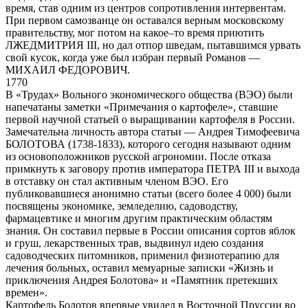
время, став одним из центров сопротивления интервентам.
При первом самозванце он оставался верным московскому
правительству, мог потом на какое–то время приютить
ЛЖЕДМИТРИЯ III, но дал отпор шведам, пытавшимся урвать
свой кусок, когда уже был избран первый Романов —
МИХАИЛ ФЕДОРОВИЧ.
1770
В «Трудах» Вольного экономического общества (ВЭО) были
напечатаны заметки «Примечания о картофеле», ставшие
первой научной статьей о выращивании картофеля в России.
Замечательна личность автора статьи — Андрея Тимофеевича
БОЛОТОВА (1738-1833), которого сегодня называют одним
из основоположников русской агрономии. После отказа
примкнуть к заговору против императора ПЕТРА III и выхода
в отставку он стал активным членом ВЭО. Его
публиковавшиеся анонимно статьи (всего более 4 000) были
посвящены экономике, земледелию, садоводству,
фармацевтике и многим другим практическим областям
знания. Он составил первые в России описания сортов яблок
и груш, лекарственных трав, выдвинул идею создания
садоводческих питомников, применил физиотерапию для
лечения больных, оставил мемуарные записки «Жизнь и
приключения Андрея Болотова» и «Памятник претекших
времен».
Картофель Болотов впервые увидел в Восточной Пруссии во