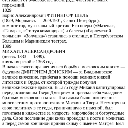
поражений.
1829
Борис Александрович ФИТИНГОФ-ШЕЛЬ
(1829, Моршанск — 26.9.1901, Санкт-Петербург),
композитор, музыкальный критик. Его оперы («Мазепа»,
«Тамара», «Статуя командора») и балеты («Гарлемский
тюльпан», «Золушка») ставились в столице, в Петербургском
Большом и Мариинсклм театрах.
1399
МИХАИЛ АЛЕКСАНДРОВИЧ
(неизв. 1333 — 1399),
князь тверской с 1368 года.
В начале своего правления вел борьбу с московским князем —
будущим ДМИТРИЕМ ДОНСКИМ — за Владимирское
великое княжение, прибегая к помощи великих князей
литовских и Орды, от которой трижды получал
великокняжеские ярлыки. В 1375 году Михаил капитулировал
перед осадившим Тверь Дмитрием и признал себя «младшим
братом» московского князя. Тем самым было покончено с
многолетним противостоянием Москвы и Твери. Несмотря на
свою политику в те годы, граничившую с изменой, был
почитаем в княжестве за мудрость, миролюбие и богоугодные
дела. Свои последние дни князь проводил в посте и молитвах,
а перед самой кончиной принял схиму с именем Матфея. Был