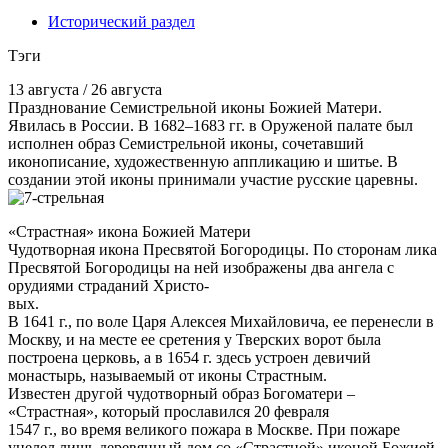
Исторический раздел
Тэги
13 августа / 26 августа
Празднование Семистрельной иконы Божией Матери.
Явилась в России. В 1682–1683 гг. в Оруженой палате был
исполнен образ Семистрельной иконы, сочетавший
иконописание, художественную аппликацию и шитье. В
создании этой иконы принимали участие русские царевны.
«Страстная» икона Божией Матери
Чудотворная икона Пресвятой Богородицы. По сторонам лика
Пресвятой Богородицы на ней изображены два ангела с
орудиями страданий Христо-
вых.
В 1641 г., по воле Царя Алексея Михайловича, ее перенесли в
Москву, и на месте ее сретения у Тверских ворот была
построена церковь, а в 1654 г. здесь устроен девичий
монастырь, называемый от иконы Страстным.
Известен другой чудотворный образ Богоматери –
«Страстная», который прославился 20 февраля
1547 г., во время великого пожара в Москве. При пожаре
уцелел лишь деревянный дом со «Страстной» иконой Божией