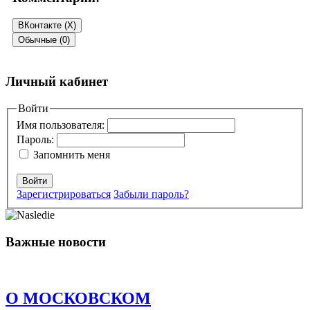
ВКонтакте (
X
)
Обычные (0)
Добавить комментарий
Личный кабинет
Ваш адрес email не будет опубликован.
Войти
Обязательные поля
помечены
*
Имя пользователя:
Пароль:
Комментарий
*
Запомнить меня
Войти
Зарегистрироваться
Забыли пароль?
Важные новости
Имя
*
Email
*
О МОСКОВСКОМ
Сайт