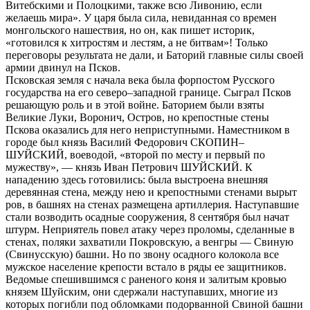
Витебскими и Полоцкими, также всю Ливонию, если
желаешь мира». У царя была сила, невиданная со времен
монгольского нашествия, но он, как пишет историк,
«готовился к хитростям и лестям, а не битвам»! Только
переговоры результата не дали, и Баторий главные силы своей
армии двинул на Псков.
Псковская земля с начала века была форпостом Русского
государства на его северо–западной границе. Сыграл Псков
решающую роль и в этой войне. Баторием были взяты
Великие Луки, Воронич, Остров, но крепостные стены
Пскова оказались для него неприступными. Наместником в
городе был князь Василий Федорович СКОПИН–
ШУЙСКИЙ, воеводой, «второй по месту и первый по
мужеству», — князь Иван Петрович ШУЙСКИЙ. К
нападению здесь готовились: была выстроена внешняя
деревянная стена, между нею и крепостными стенами вырыт
ров, в башнях на стенах размещена артиллерия. Наступавшие
стали возводить осадные сооружения, 8 сентября был начат
штурм. Неприятель повел атаку через проломы, сделанные в
стенах, поляки захватили Покровскую, а венгры — Свиную
(Свинусскую) башни. Но по звону осадного колокола все
мужское население крепости встало в ряды ее защитников.
Ведомые спешившимся с раненого коня и залитым кровью
князем Шуйским, они сдержали наступавших, многие из
которых погибли под обломками подорванной Свиной башни