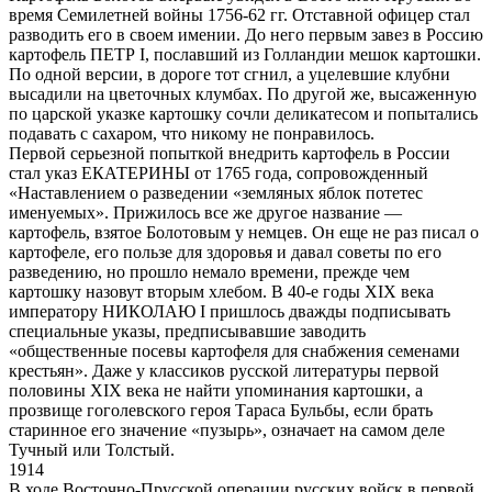
время Семилетней войны 1756-62 гг. Отставной офицер стал
разводить его в своем имении. До него первым завез в Россию
картофель ПЕТР I, пославший из Голландии мешок картошки.
По одной версии, в дороге тот сгнил, а уцелевшие клубни
высадили на цветочных клумбах. По другой же, высаженную
по царской указке картошку сочли деликатесом и попытались
подавать с сахаром, что никому не понравилось.
Первой серьезной попыткой внедрить картофель в России
стал указ ЕКАТЕРИНЫ от 1765 года, сопровожденный
«Наставлением о разведении «земляных яблок потетес
именуемых». Прижилось все же другое название —
картофель, взятое Болотовым у немцев. Он еще не раз писал о
картофеле, его пользе для здоровья и давал советы по его
разведению, но прошло немало времени, прежде чем
картошку назовут вторым хлебом. В 40-е годы XIX века
императору НИКОЛАЮ I пришлось дважды подписывать
специальные указы, предписывавшие заводить
«общественные посевы картофеля для снабжения семенами
крестьян». Даже у классиков русской литературы первой
половины XIX века не найти упоминания картошки, а
прозвище гоголевского героя Тараса Бульбы, если брать
старинное его значение «пузырь», означает на самом деле
Тучный или Толстый.
1914
В ходе Восточно-Прусской операции русских войск в первой