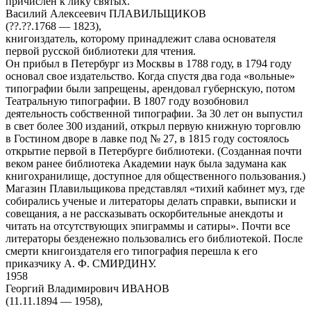
причислен к лику святых.
Василий Алексеевич ПЛАВИЛЬЩИКОВ
(??.??.1768 — 1823),
книгоиздатель, которому принадлежит слава основателя
первой русской библиотеки для чтения.
Он прибыл в Петербург из Москвы в 1788 году, в 1794 году
основал свое издательство. Когда спустя два года «вольные»
типографии были запрещены, арендовал губернскую, потом
Театральную типографии. В 1807 году возобновил
деятельность собственной типографии. За 30 лет он выпустил
в свет более 300 изданий, открыл первую книжную торговлю
в Гостином дворе в лавке под № 27, в 1815 году состоялось
открытие первой в Петербурге библиотеки. (Созданная почти
веком ранее библиотека Академии наук была задумана как
книгохранилище, доступное для общественного пользования.)
Магазин Плавильщикова представлял «тихий кабинет муз, где
собирались ученые и литераторы делать справки, выписки и
совещания, а не рассказывать оскорбительные анекдоты и
читать на отсутствующих эпиграммы и сатиры». Почти все
литераторы безденежно пользовались его библиотекой. После
смерти книгоиздателя его типография перешла к его
приказчику А. Ф. СМИРДИНУ.
1958
Георгий Владимирович ИВАНОВ
(11.11.1894 — 1958),