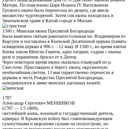
Матери. По повелению Царя Иоанна IV Васильевича
Грозного икона была перенесена во дворец, где явила
множество чудотворений. Затем сия икона находилась в
Зачатьевском храме в Китай-городе в Москве.
1500 г. Минская икона Пресвятой Богородицы
Была вывезена святым равноапостольным кн. Владимиром из
Корсуни и поставлена в Киевской Десятинной церкви (память
освящения церкви в 996 г. – 12 мая). В 1500 г., во время взятия
Киева ханом Менгли-Гиреем, один татарин, содрав с иконы
ризу и украшения, бросил ее в Днепр.
Через некоторое время икона оказалась плывущей по р.
Свислочи. Приставшую к берегу икону, окруженную
необычайным светом, 13 мая торжественно перенесли в
церковь в честь Рождества Пресвятой Богородицы,
находившуюся в замке минских удельных князей.
1787
Александр Сергеевич МЕНШИКОВ
(1787 — 1.5.1869),
светлейший князь, военный и государственный деятель,
адмирал. В Крымскую войну был главнокомандующим
сухопутными и морскими силами на полуострове, но
отстранен от руководства после ряда чувствительных