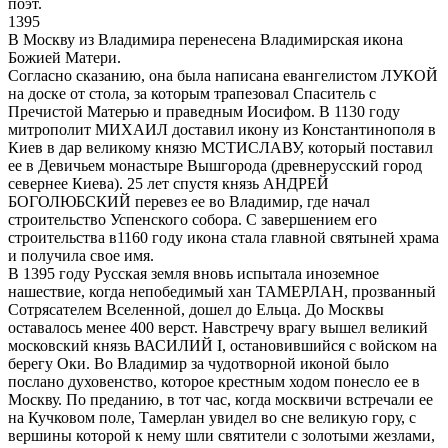
поэт.
1395
В Москву из Владимира перенесена Владимирская икона
Божией Матери.
Согласно сказанию, она была написана евангелистом ЛУКОЙ
на доске от стола, за которым трапезовал Спаситель с
Пречистой Матерью и праведным Иосифом. В 1130 году
митрополит МИХАИЛ доставил икону из Константинополя в
Киев в дар великому князю МСТИСЛАВУ, который поставил
ее в Девичьем монастыре Вышгорода (древнерусский город
севернее Киева). 25 лет спустя князь АНДРЕЙ
БОГОЛЮБСКИЙ перевез ее во Владимир, где начал
строительство Успенского собора. С завершением его
строительства в1160 году икона стала главной святыней храма
и получила свое имя.
В 1395 году Русская земля вновь испытала иноземное
нашествие, когда непобедимый хан ТАМЕРЛАН, прозванный
Сотрясателем Вселенной, дошел до Ельца. До Москвы
оставалось менее 400 верст. Навстречу врагу вышел великий
московский князь ВАСИЛИЙ I, остановившийся с войском на
берегу Оки. Во Владимир за чудотворной иконой было
послано духовенство, которое крестным ходом понесло ее в
Москву. По преданию, в тот час, когда москвичи встречали ее
на Кучковом поле, Тамерлан увидел во сне великую гору, с
вершины которой к нему шли святители с золотыми жезлами,