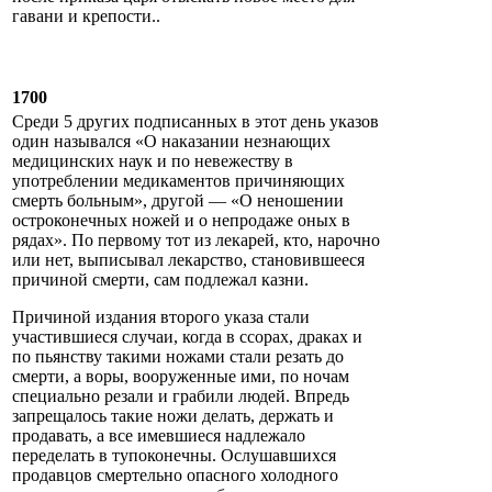
гавани и крепости..
1700
Среди 5 других подписанных в этот день указов
один назывался «О наказании незнающих
медицинских наук и по невежеству в
употреблении медикаментов причиняющих
смерть больным», другой — «О неношении
остроконечных ножей и о непродаже оных в
рядах». По первому тот из лекарей, кто, нарочно
или нет, выписывал лекарство, становившееся
причиной смерти, сам подлежал казни.
Причиной издания второго указа стали
участившиеся случаи, когда в ссорах, драках и
по пьянству такими ножами стали резать до
смерти, а воры, вооруженные ими, по ночам
специально резали и грабили людей. Впредь
запрещалось такие ножи делать, держать и
продавать, а все имевшиеся надлежало
переделать в тупоконечны. Ослушавшихся
продавцов смертельно опасного холодного