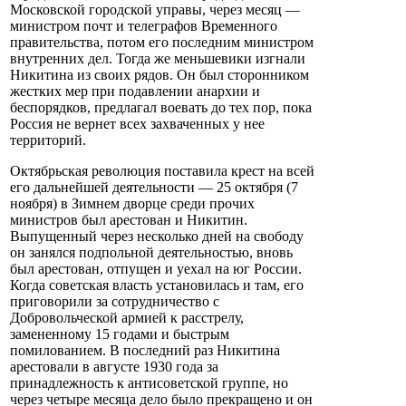
Московской городской управы, через месяц —
министром почт и телеграфов Временного
правительства, потом его последним министром
внутренних дел. Тогда же меньшевики изгнали
Никитина из своих рядов. Он был сторонником
жестких мер при подавлении анархии и
беспорядков, предлагал воевать до тех пор, пока
Россия не вернет всех захваченных у нее
территорий.
Октябрьская революция поставила крест на всей
его дальнейшей деятельности — 25 октября (7
ноября) в Зимнем дворце среди прочих
министров был арестован и Никитин.
Выпущенный через несколько дней на свободу
он занялся подпольной деятельностью, вновь
был арестован, отпущен и уехал на юг России.
Когда советская власть установилась и там, его
приговорили за сотрудничество с
Добровольческой армией к расстрелу,
замененному 15 годами и быстрым
помилованием. В последний раз Никитина
арестовали в августе 1930 года за
принадлежность к антисоветской группе, но
через четыре месяца дело было прекращено и он