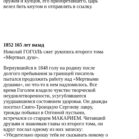
оружия и купцов, его приобретавшего, царь
велел бить кнутом и отправлять в ссылку.
1852 165 лет назад
Николай ГОГОЛЬ сжег рукопись второго тома
«Мертвых душ».
Вернувшийся в 1848 голу на родину после
долгого пребывания за границей писатель
пытался продолжить работу над «Мертвыми
душами», но что-то в нем надломилось. Все
время Гоголем владело чувство творческой
неудовлетворенности, усугублявшееся
ухудшавшимся состоянием здоровья. Он дважды
посетил Свято-Троицкую Сергиеву лавру,
трижды побывал в Оптиной пустыни,
встречался со старцем МАКАРИЕМ. Читавший
друзьям и знакомым главы из второго тома, он
вдруг послал одному из них записку:
«Убедительно прошу тебя не сказывать никому о