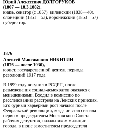
Юрий Алексеевич ДОЛГОРУКОВ
(1807 — 18.3.1882),
князь, сенатор (с 1857), виленский (1838—40),
олонецкий (1851—53), воронежский (1853—57)
губернатор.
1876
Алексей Максимович НИКИТИН
(1876 — после 1930),
юрист, государственной деятель периода
революций 1917 года.
В 1899 году вступил в РСДРП, после
размежевания социал-демократов оказался с
меньшевиками. Входил в комиссию по
расследованию расстрела на Ленских приисках.
Его бурный карьерный рост начался после
Февральской революции, когда он стал сначала
первым председателем Московского Совета
рабочих депутатов, начальником милиции
города, в июне заместителем председателя