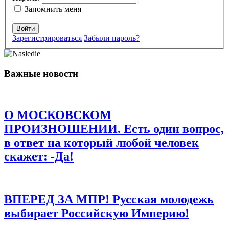
Комментарий
*
Запомнить меня
Войти
Зарегистрироваться
Забыли пароль?
Важные новости
Имя
*
Email
*
О МОСКОВСКОМ
Сайт
ПРОИЗНОШЕНИИ. Есть один вопрос,
в ответ на который любой человек
Сохранить моё имя, email и адрес сайта в этом браузере для
последующих моих комментариев.
скажет: -Да!
ВПЕРЕД ЗА МПР! Русская молодежь
выбирает Российскую Империю!