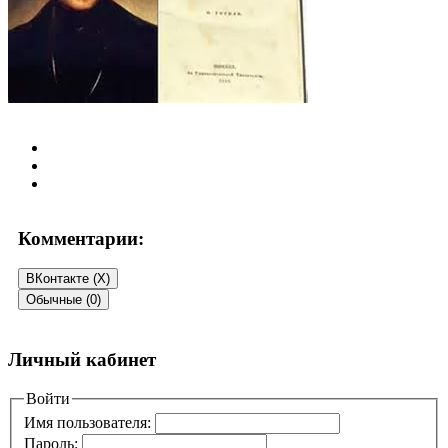
Комментарии:
ВКонтакте (
X
)
Обычные (0)
Добавить комментарий
Личный кабинет
Ваш адрес email не будет опубликован.
Войти
Обязательные поля
помечены
*
Имя пользователя:
Пароль: