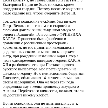
ЕКАТЕРИНУ I, но такова была воля ПЕТРА I. У
Екатерины II прав не было никаких, кроме
поддержки гвардии. Потому после ее воцарения
было сделано все, чтобы очернить Петра III.
Тот, хотя и родился на чужбине, был внуком
Петра Великого — сыном его старшей и
любимой дочери Анны, выданной замуж за
герцога Гольштейн–Готторпского ФРИДРИХА
КАРЛА. Герцогство было (особенно в
сравнении с российскими просторами)
крохотным, но его правители находились в
родственных связях со многими монархами.
Петр, при рождении названный Карл Петер в
честь одновременно шведского короля КАРЛА
XII и разбившего его при Полтаве первого
русского императора, мог претендовать и на
шведскую корону. Но о нем вспомнила бездетная
Елизавета, объявившая 14–летнего племянника
своим наследником. Она же через три года
определила ему в жены принцессу захудалого
Анхальт–Цербстского княжества, полагая, что та
не доставит никому хлопот.
Почти ровесники, они не испытывали друг к
другу никаких чувств, а после рождения