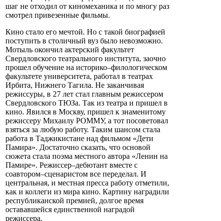
шаг не отходил от киномеханика и по многу раз
смотрел привезенные фильмы.
Кино стало его мечтой. Но с такой биографией
поступить в столичный вуз было невозможно.
Мотыль окончил актерский факультет
Свердловского театрального института, заочно
прошел обучение на историко–филологическом
факультете университета, работал в театрах
Ирбита, Нижнего Тагила. Не заканчивая
режиссуры, в 27 лет стал главным режиссером
Свердловского ТЮЗа. Так из театра и пришел в
кино. Явился в Москву, пришел к знаменитому
режиссеру Михаилу РОММУ, а тот посоветовал
взяться за любую работу. Таким шансом стала
работа в Таджикистане над фильмом «Дети
Памира». Достаточно сказать, что основой
сюжета стала поэма местного автора «Ленин на
Памире». Режиссер–дебютант вместе с
соавтором–сценаристом все переделал. И
центральная, и местная пресса работу отметили,
как и коллеги из мира кино. Картину наградили
республиканской премией, долгое время
остававшейся единственной наградой
режиссера.