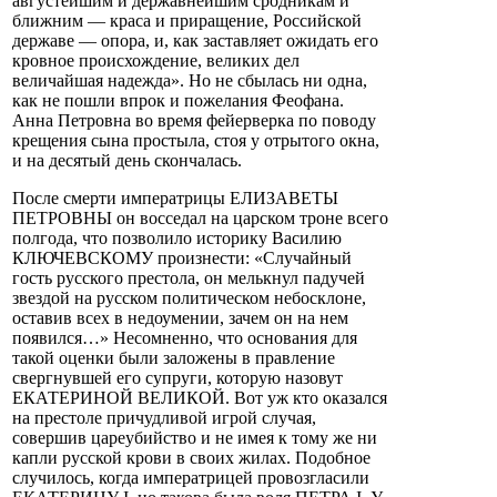
августейшим и державнейшим сродникам и
ближним — краса и приращение, Российской
державе — опора, и, как заставляет ожидать его
кровное происхождение, великих дел
величайшая надежда». Но не сбылась ни одна,
как не пошли впрок и пожелания Феофана.
Анна Петровна во время фейерверка по поводу
крещения сына простыла, стоя у отрытого окна,
и на десятый день скончалась.
После смерти императрицы ЕЛИЗАВЕТЫ
ПЕТРОВНЫ он восседал на царском троне всего
полгода, что позволило историку Василию
КЛЮЧЕВСКОМУ произнести: «Случайный
гость русского престола, он мелькнул падучей
звездой на русском политическом небосклоне,
оставив всех в недоумении, зачем он на нем
появился…» Несомненно, что основания для
такой оценки были заложены в правление
свергнувшей его супруги, которую назовут
ЕКАТЕРИНОЙ ВЕЛИКОЙ. Вот уж кто оказался
на престоле причудливой игрой случая,
совершив цареубийство и не имея к тому же ни
капли русской крови в своих жилах. Подобное
случилось, когда императрицей провозгласили