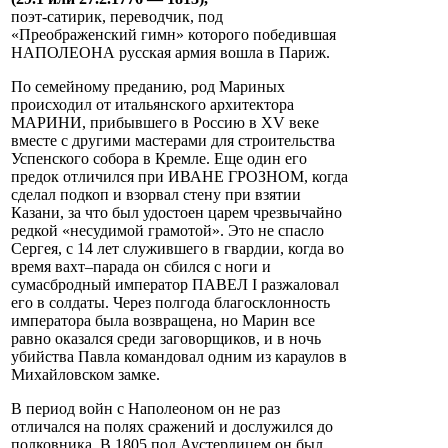
поэт-сатирик, переводчик, под
«Преображенский гимн» которого победившая
НАПОЛЕОНА русская армия вошла в Париж.
По семейному преданию, род Мариных
происходил от итальянского архитектора
МАРИНИ, прибывшего в Россию в XV веке
вместе с другими мастерами для строительства
Успенского собора в Кремле. Еще один его
предок отличился при ИВАНЕ ГРОЗНОМ, когда
сделал подкоп и взорвал стену при взятии
Казани, за что был удостоен царем чрезвычайно
редкой «несудимой грамотой». Это не спасло
Сергея, с 14 лет служившего в гвардии, когда во
время вахт–парада он сбился с ноги и
сумасбродный император ПАВЕЛ I разжаловал
его в солдаты. Через полгода благосклонность
императора была возвращена, но Марин все
равно оказался среди заговорщиков, и в ночь
убийства Павла командовал одним из караулов в
Михайловском замке.
В период войн с Наполеоном он не раз
отличался на полях сражений и дослужился до
полковника. В 1805 под Аустерлицем он был