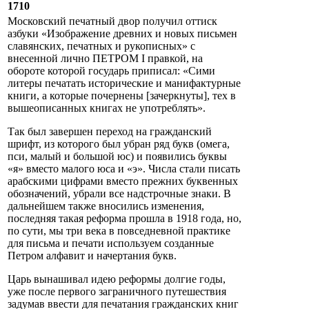
1710
Московский печатный двор получил оттиск
азбуки «Изображение древних и новых письмен
славянских, печатных и рукописных» с
внесенной лично ПЕТРОМ I правкой, на
обороте которой государь приписал: «Cими
литеры печатать исторические и манифактурные
книги, а которые почернены [зачеркнуты], тех в
вышеописанных книгах не употреблять».
Так был завершен переход на гражданский
шрифт, из которого был убран ряд букв (омега,
пси, малый и большой юс) и появились буквы
«я» вместо малого юса и «э». Числа стали писать
арабскими цифрами вместо прежних буквенных
обозначений, убрали все надстрочные знаки. В
дальнейшем также вносились изменения,
последняя такая реформа прошла в 1918 года, но,
по сути, мы три века в повседневной практике
для письма и печати используем созданные
Петром алфавит и начертания букв.
Царь вынашивал идею реформы долгие годы,
уже после первого заграничного путешествия
задумав ввести для печатания гражданских книг