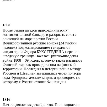
1808
После отказа шведов присоединиться к
континентальной блокаде и разорвать союз с
воюющей на море против России
Великобританией русские войска (24 тысячи
человек) под командованием генерала от
инфантерии Федора БУКСГЕВДЕНА перешли
шведскую границу. Началась русско-шведская
война 1808—09 годов, которую также называют
Финской, так как проходила она на финской
территории. Последняя в истории война между
Россией и Швецией завершилась через полтора
года Фридрихсгамским мирным договором, по
которому к России отошла Финляндия.
1816
Начало движения декабристов. По инициативе