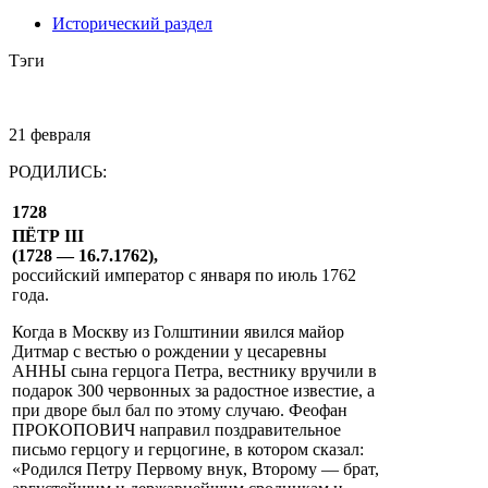
Исторический раздел
Тэги
21 февраля
РОДИЛИСЬ:
1728
ПЁТР III
(1728 — 16.7.1762),
российский император с января по июль 1762
года.
Когда в Москву из Голштинии явился майор
Дитмар с вестью о рождении у цесаревны
АННЫ сына герцога Петра, вестнику вручили в
подарок 300 червонных за радостное известие, а
при дворе был бал по этому случаю. Феофан
ПРОКОПОВИЧ направил поздравительное
письмо герцогу и герцогине, в котором сказал:
«Родился Петру Первому внук, Второму — брат,