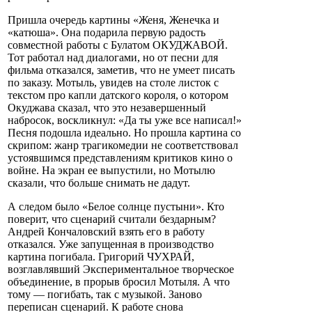
Пришла очередь картины «Женя, Женечка и
«катюша». Она подарила первую радость
совместной работы с Булатом ОКУДЖАВОЙ.
Тот работал над диалогами, но от песни для
фильма отказался, заметив, что не умеет писать
по заказу. Мотыль, увидев на столе листок с
текстом про капли датского короля, о котором
Окуджава сказал, что это незавершенный
набросок, воскликнул: «Да ты уже все написал!»
Песня подошла идеально. Но прошла картина со
скрипом: жанр трагикомедии не соответствовал
устоявшимся представлениям критиков кино о
войне. На экран ее выпустили, но Мотылю
сказали, что больше снимать не дадут.
А следом было «Белое солнце пустыни». Кто
поверит, что сценарий считали бездарным?
Андрей Кончаловский взять его в работу
отказался. Уже запущенная в производство
картина погибала. Григорий ЧУХРАЙ,
возглавлявший Экспериментальное творческое
объединение, в прорыв бросил Мотыля. А что
тому — погибать, так с музыкой. Заново
переписан сценарий. К работе снова