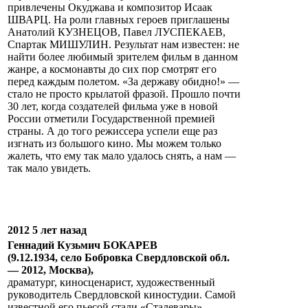
привлечены Окуджава и композитор Исаак
ШВАРЦ. На роли главных героев приглашены
Анатолий КУЗНЕЦОВ, Павел ЛУСПЕКАЕВ,
Cпартак МИШУЛИН. Результат нам известен: не
найти более любимый зрителем фильм в данном
жанре, а космонавты до сих пор смотрят его
перед каждым полетом. «За державу обидно!» —
стало не просто крылатой фразой. Прошло почти
30 лет, когда создателей фильма уже в новой
России отметили Государственной премией
страны. А до того режиссера успели еще раз
изгнать из большого кино. Мы можем только
жалеть, что ему так мало удалось снять, а нам —
так мало увидеть.
2012 5 лет назад
Геннадий Кузьмич БОКАРЕВ
(9.12.1934, село Бобровка Свердловской обл.
— 2012, Москва),
драматург, киносценарист, художественный
руководитель Свердловской киностудии. Самой
известной его пьесой стали «Сталевары»,