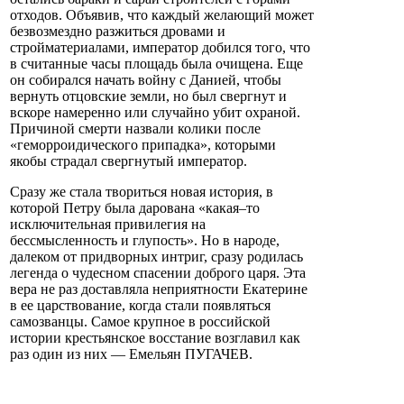
отходов. Объявив, что каждый желающий может
безвозмездно разжиться дровами и
стройматериалами, император добился того, что
в считанные часы площадь была очищена. Еще
он собирался начать войну с Данией, чтобы
вернуть отцовские земли, но был свергнут и
вскоре намеренно или случайно убит охраной.
Причиной смерти назвали колики после
«геморроидического припадка», которыми
якобы страдал свергнутый император.
Сразу же стала твориться новая история, в
которой Петру была дарована «какая–то
исключительная привилегия на
бессмысленность и глупость». Но в народе,
далеком от придворных интриг, сразу родилась
легенда о чудесном спасении доброго царя. Эта
вера не раз доставляла неприятности Екатерине
в ее царствование, когда стали появляться
самозванцы. Самое крупное в российской
истории крестьянское восстание возглавил как
раз один из них — Емельян ПУГАЧЕВ.