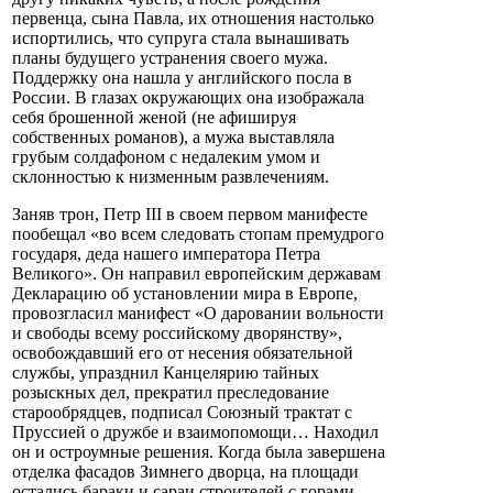
первенца, сына Павла, их отношения настолько
испортились, что супруга стала вынашивать
планы будущего устранения своего мужа.
Поддержку она нашла у английского посла в
России. В глазах окружающих она изображала
себя брошенной женой (не афишируя
собственных романов), а мужа выставляла
грубым солдафоном с недалеким умом и
склонностью к низменным развлечениям.
Заняв трон, Петр III в своем первом манифесте
пообещал «во всем следовать стопам премудрого
государя, деда нашего императора Петра
Великого». Он направил европейским державам
Декларацию об установлении мира в Европе,
провозгласил манифест «О даровании вольности
и свободы всему российскому дворянству»,
освобождавший его от несения обязательной
службы, упразднил Канцелярию тайных
розыскных дел, прекратил преследование
старообрядцев, подписал Союзный трактат с
Пруссией о дружбе и взаимопомощи… Находил
он и остроумные решения. Когда была завершена
отделка фасадов Зимнего дворца, на площади
остались бараки и сараи строителей с горами