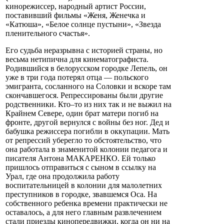
кинорежиссер, народный артист России,
поставивший фильмы «Женя, Женечка и
«Катюша», «Белое солнце пустыни», «Звезда
пленительного счастья».
Его судьба неразрывна с историей страны, но
весьма нетипична для кинематографиста.
Родившийся в белорусском городке Лепель, он
уже в три года потерял отца — польского
эмигранта, сосланного на Соловки и вскоре там
скончавшегося. Репрессированы были другие
родственники. Кто–то из них так и не выжил на
Крайнем Севере, один брат матери погиб на
фронте, другой вернулся с войны без ног. Дед и
бабушка режиссера погибли в оккупации. Мать
от репрессий уберегло то обстоятельство, что
она работала в знаменитой колонии педагога и
писателя Антона МАКАРЕНКО. Ей только
пришлось отправиться с сыном в ссылку на
Урал, где она продолжила работу
воспитательницей в колонии для малолетних
преступников в городке, звавшемся Оса. На
собственного ребенка времени практически не
оставалось, а для него главным развлечением
стали приезды кинопередвижки, когда он ни на