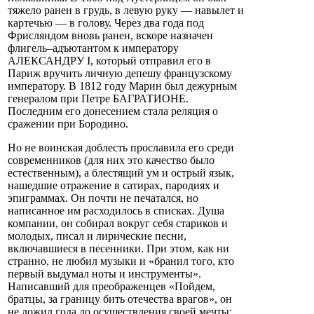
тяжело ранен в грудь, в левую руку — навылет и
картечью — в голову. Через два года под
Фрисляндом вновь ранен, вскоре назначен
флигель–адъютантом к императору
АЛЕКСАНДРУ I, который отправил его в
Париж вручить личную депешу французскому
императору. В 1812 году Марин был дежурным
генералом при Петре БАГРАТИОНЕ.
Последним его донесением стала реляция о
сражении при Бородино.
Но не воинская доблесть прославила его среди
современников (для них это качество было
естественным), а блестящий ум и острый язык,
нашедшие отражение в сатирах, пародиях и
эпиграммах. Он почти не печатался, но
написанное им расходилось в списках. Душа
компании, он собирал вокруг себя стариков и
молодых, писал и лирические песни,
включавшиеся в песенники. При этом, как ни
странно, не любил музыки и «бранил того, кто
первый выдумал ноты и инструменты».
Написавший для преображенцев «Пойдем,
братцы, за границу бить отечества врагов», он
не дожил года до осуществления своей мечты: