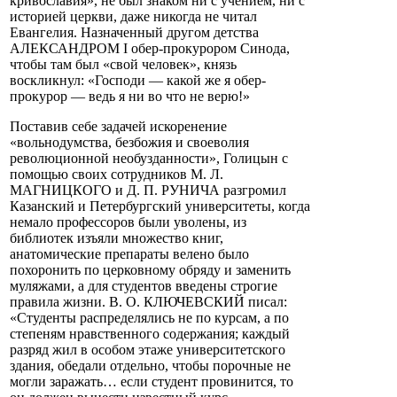
кривославия», не был знаком ни с учением, ни с
историей церкви, даже никогда не читал
Евангелия. Назначенный другом детства
АЛЕКСАНДРОМ I обер-прокурором Синода,
чтобы там был «свой человек», князь
воскликнул: «Господи — какой же я обер-
прокурор — ведь я ни во что не верю!»
Поставив себе задачей искоренение
«вольнодумства, безбожия и своеволия
революционной необузданности», Голицын с
помощью своих сотрудников М. Л.
МАГНИЦКОГО и Д. П. РУНИЧА разгромил
Казанский и Петербургский университеты, когда
немало профессоров были уволены, из
библиотек изъяли множество книг,
анатомические препараты велено было
похоронить по церковному обряду и заменить
муляжами, а для студентов введены строгие
правила жизни. В. О. КЛЮЧЕВСКИЙ писал:
«Студенты распределялись не по курсам, а по
степеням нравственного содержания; каждый
разряд жил в особом этаже университетского
здания, обедали отдельно, чтобы порочные не
могли заражать… если студент провинится, то