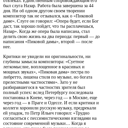
отвлекал. Единственным сопровождающим его
был слуга Назар. Работа была завершена за 44
дня. Ни об одном другом своем творении
композитор так не отзывался, как о «Пиковой
даме». Слуге он говорил: «Опера будет, если Бог
даст, так хорошо пойдет, что ты расплачешься,
Назар». Когда же опера была написана, стал
делить свою жизнь на два периода: первый — до
написания «Пиковой дамы», второй — после
нее.
Критики не увидели ни оригинальности, ни
глубины замысла композитора: «Суетное
легкомыслие, воплощенное в красивых и
мощных звуках», «Пиковая дама» пестра по
либретто, лишена стиля по музыке, но богата
прелестными частностями». Зато у не
разбиравшегося в частностях зрителя был
полный успех: вслед Петербургу последовала
постановка в Киеве, через год — в Москве, еще
через год — в Праге и Одессе. И если критики и
коллеги хоронили русскую музыку, предрекали
ей упадок, то Петр Ильич говорил: «Трудно
согласиться с пессимистическими взглядами на
состояние современной музыки… Когда я