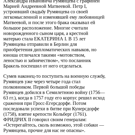
Александра Ивановича Румянцева с графиней
Марией Андреевной Матвеевой. Петр I,
устроивший свадьбу Румянцева со своей
легкомысленной и изменявшей ему любовницей
Матвеевой, и после этого брака оказывал ей
большое расположение. Многие считали
новорожденного сыном царя, а крестной
матерью стала ЕКАТЕРИНА I. В 15 лет
Румянцева отправили в Берлин для
приобретения дипломатических навыков, но
юноша отличался такими «мотовством,
леностью и забиячеством», что посланник
Бракель поспешил от него отделаться.
Сумев наконец-то поступить на военную службу,
Румянцев уже через четыре года стал
полковником. Первой большой победы
Румянцев добился в Семилетнюю войну (1756—
63 гг.), когда в 1757 году его корпус решил исход
сражения при Гросс-Егерсдорфе. Потом
последовали успехи в битве при Кунерсдорфе
(1758), взятие крепости Кольберг (1761).
ФРИДРИХ II говорил своим генералам:
«Остерегайтесь, сколь возможно, этой собаки —
Румянцева, прочие для нас не опасны».