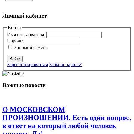
Добавить комментарий
Личный кабинет
Ваш адрес email не будет опубликован.
Войти
Обязательные поля
помечены
*
Имя пользователя:
Пароль:
Комментарий
*
Запомнить меня
Войти
Зарегистрироваться
Забыли пароль?
Важные новости
Имя
*
Email
*
О МОСКОВСКОМ
Сайт
ПРОИЗНОШЕНИИ. Есть один вопрос,
в ответ на который любой человек
Сохранить моё имя, email и адрес сайта в этом браузере для
последующих моих комментариев.
скажет: -Да!