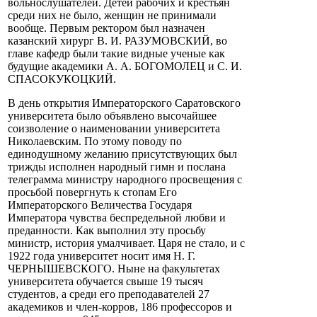
вольнослушателей. Детей рабочих и крестьян
среди них не было, женщин не принимали
вообще. Первым ректором был назначен
казанский хирург В. И. РАЗУМОВСКИЙ, во
главе кафедр были такие видные ученые как
будущие академики А. А. БОГОМОЛЕЦ и С. И.
СПАСОКУКОЦКИЙ.
В день открытия Императорского Саратовского
университета было объявлено высочайшее
соизволение о наименовании университета
Николаевским. По этому поводу по
единодушному желанию присутствующих был
трижды исполнен народный гимн и послана
телеграмма министру народного просвещения с
просьбой повергнуть к стопам Его
Императорского Величества Государя
Императора чувства беспредельной любви и
преданности. Как выполнил эту просьбу
министр, история умалчивает. Царя не стало, и с
1922 года университет носит имя Н. Г.
ЧЕРНЫШЕВСКОГО. Ныне на факультетах
университета обучается свыше 19 тысяч
студентов, а среди его преподавателей 27
академиков и член-корров, 186 профессоров и