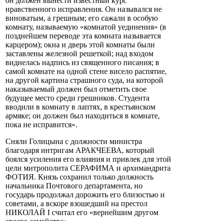
он должен вынести известный курс
нравственного исправления. Он назывался не
виноватым, а грешным; его сажали в особую
комнату, называемую «комнатой уединения» (в
позднейшем переводе эта комната называется
карцером); окна и дверь этой комнаты были
заставлены железной решеткой; над входом
виднелась надпись из священного писания; в
самой комнате на одной стене висело распятие,
на другой картина страшного суда, на которой
наказываемый должен был отметить свое
будущее место среди грешников. Студента
вводили в комнату в лаптях, в крестьянском
армяке; он должен был находиться в комнате,
пока не исправится».
Сняли Голицына с должности министра
благодаря интригам АРАКЧЕЕВА, который
боялся усиления его влияния и привлек для этой
цели митрополита СЕРАФИМА и архимандрита
ФОТИЯ. Князь сохранил только должность
начальника Почтового департамента, но
государь продолжал дорожить его близостью и
советами, а вскоре взошедший на престол
НИКОЛАЙ I считал его «вернейшим другом