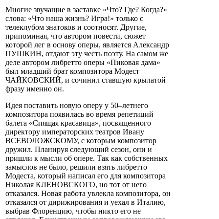
Многие звучащие в заставке «Что? Где? Когда?»
слова: «Что наша жизнь? Игра!» только с
телеклубом знатоков и соотносят. Другие,
припоминая, что автором повести, сюжет
которой лег в основу оперы, является Александр
ПУШКИН, отдают эту честь поэту. На самом же
деле автором либретто оперы «Пиковая дама»
был младший брат композитора Модест
ЧАЙКОВСКИЙ, и сочинил ставшую крылатой
фразу именно он.
Идея поставить новую оперу у 50–летнего
композитора появилась во время репетиций
балета «Спящая красавица», посвященного
директору императорских театров Ивану
ВСЕВОЛОЖСКОМУ, с которым композитор
дружил. Планируя следующий сезон, они и
пришли к мысли об опере. Так как собственных
замыслов не было, решили взять либретто
Модеста, который написал его для композитора
Николая КЛЕНОВСКОГО, но тот от него
отказался. Новая работа увлекла композитора, он
отказался от дирижирования и уехал в Италию,
выбрав Флоренцию, чтобы никто его не