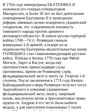
В 1764 году императрица ЕКАТЕРИНА II
назначила его генерал-губернатором
Малороссии, и более 30 лет он был деятельным
помощником Екатерины II в проведении
реформ, имевших целью искоренить украинский
сепаратизм, эту «сокровенную ненависть
тамошнего народа против здешнего
(великороссийского)». В начале русско-турецкой
войны 1768—74 гг. Румянцев сначала
командовал 2-й армией, а вскоре из-за
недовольства Екатерины медлительностью князя
ГОЛИЦЫНА стал главнокомандующим русских
войск. Победы в битвах 1770 года при Рябой
Могиле, Ларге и Кагуле, когда ему
противостояли превосходящие силы
противника, принесли Румянцеву славу,
фельдмаршальский жезл и ленту св. Георгия 1-й
степени. После заключения в 1774 году Кючук-
Кайнарджийского мира Румянцев получил титул
Задунайского и алмазами украшенные
фельдмаршальский жезл, шпагу, лавровый
венок, масличную ветвь и бриллиантовые знаки
ордена св. Андрея; в его честь была выбита
медаль, а для увеселения пожалованы 5 тысяч