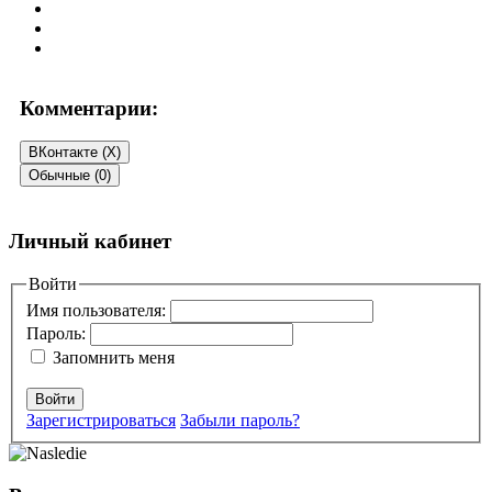
Комментарии:
ВКонтакте (
X
)
Обычные (0)
Добавить комментарий
Личный кабинет
Ваш адрес email не будет опубликован.
Войти
Обязательные поля
помечены
*
Имя пользователя:
Пароль:
Комментарий
*
Запомнить меня
Войти
Зарегистрироваться
Забыли пароль?