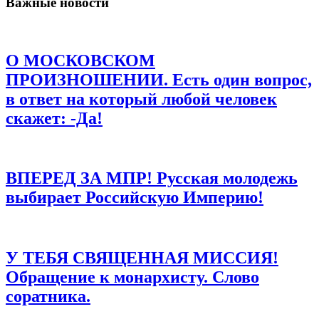
Важные новости
Имя
*
Email
*
О МОСКОВСКОМ
Сайт
ПРОИЗНОШЕНИИ. Есть один вопрос,
в ответ на который любой человек
Сохранить моё имя, email и адрес сайта в этом браузере для
последующих моих комментариев.
скажет: -Да!
ВПЕРЕД ЗА МПР! Русская молодежь
выбирает Российскую Империю!
У ТЕБЯ СВЯЩЕННАЯ МИССИЯ!
Обращение к монархисту. Слово
соратника.