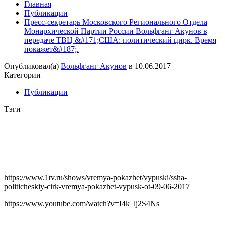
Главная
Публикации
Пресс-секретарь Московского Регионального Отдела
Монархической Партии России Вольфганг Акунов в
передаче ТВЦ &#171;США: политический цирк. Время
покажет&#187;.
Опубликовал(а)
Вольфганг Акунов
в
10.06.2017
Категории
Публикации
Тэги
https://www.1tv.ru/shows/vremya-pokazhet/vypuski/ssha-
politicheskiy-cirk-vremya-pokazhet-vypusk-ot-09-06-2017
https://www.youtube.com/watch?v=I4k_lj2S4Ns