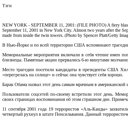
Тэги
NEW YORK - SEPTEMBER 11, 2001: (FILE PHOTO) A fiery blasts rocks 
September 11, 2001 in New York City. Almost two years after the Sept
made from inside the twin towers. (Photo by Spencer Platt/Getty Ima
В Нью-Йорке и по всей территории США вспоминают трагедию
Мемориальные мероприятия включали в себя чтение имен пог
близнецы. Памятные акции прервались 6-ю минутами молчания
Место трагедии посетили кандидаты в президенты США Хилл
«перегрелась на солнце» и сейчас она чувствует себя хорошо.
Барак Обама назвал этот день самым мрачным в американской и
Пользователи соцсетей по-своему встретили этот день. Мемо
своих страницах воспоминания об этом страшном дне. Примеча
11 сентября 2001 года 19 террористов «Аль-Каиды» захватил
четвертый рухнул в штате Пенсильвания. Данный террористич