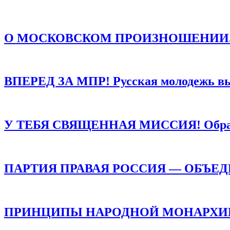
Сайт
Сохранить моё имя, email и адрес сайта в этом браузере д
О МОСКОВСКОМ ПРОИЗНОШЕНИИ. Есть о
ВПЕРЕД ЗА МПР! Русская молодежь в
У ТЕБЯ СВЯЩЕННАЯ МИССИЯ! Обращен
ПАРТИЯ ПРАВАЯ РОССИЯ — ОБЪЕ
ПРИНЦИПЫ НАРОДНОЙ МОНАРХИИ /