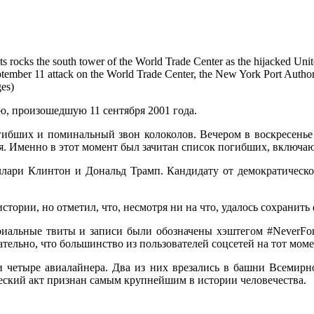
the south tower of the World Trade Center as the hijacked United A
ember 11 attack on the World Trade Center, the New York Port Authorit
ges)
, произошедшую 11 сентября 2001 года.
ибших и поминальный звон колоколов. Вечером в воскресенье а
. Именно в этот момент был зачитан список погибших, включа
ари Клинтон и Дональд Трамп. Кандидату от демократической
стории, но отметил, что, несмотря ни на что, удалось сохранит
риальные твиты и записи были обозначены хэштегом #NeverForg
тельно, что большинство из пользователей соцсетей на тот моме
и четыре авиалайнера. Два из них врезались в башни Всемирно
еский акт признан самым крупнейшим в истории человечества.