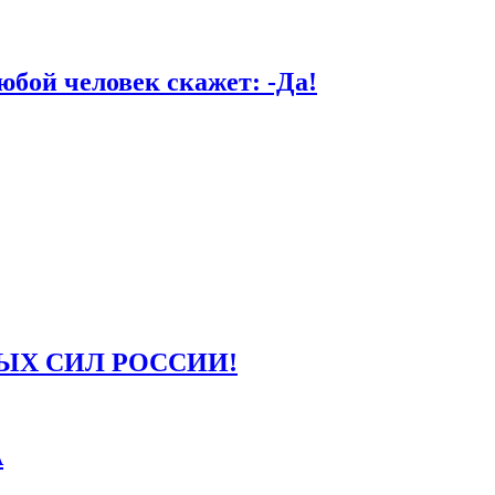
й человек скажет: -Да!
ЫХ СИЛ РОССИИ!
А