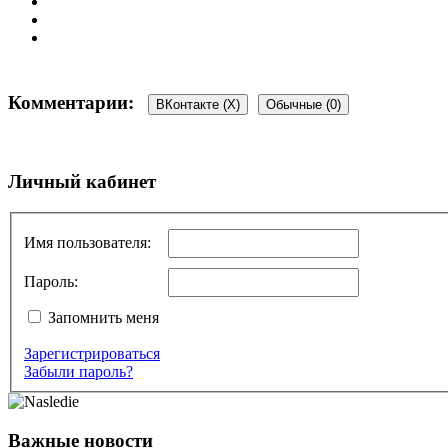
Комментарии:
ВКонтакте (
X
)
Обычные (0)
Добавить комментарий
Личный кабинет
Ваш адрес email не будет опубликован.
Обязательные поля пом
Имя пользователя:
Пароль:
Запомнить меня
Зарегистрироваться
Комментарий
*
Забыли пароль?
Имя
*
Email
*
Важные новости