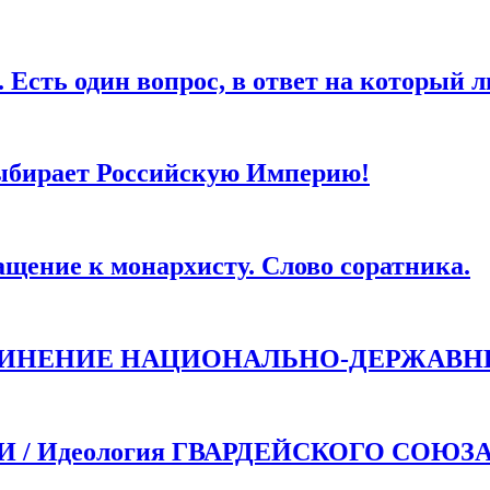
ля последующих моих комментариев.
дин вопрос, в ответ на который любо
ыбирает Российскую Империю!
ие к монархисту. Слово соратника.
ДИНЕНИЕ НАЦИОНАЛЬНО-ДЕРЖАВН
 Идеология ГВАРДЕЙСКОГО СОЮЗ