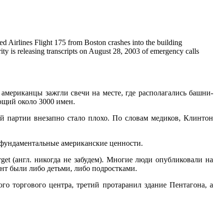
irlines Flight 175 from Boston crashes into the building
y is releasing transcripts on August 28, 2003 of emergency calls
мериканцы зажгли свечи на месте, где располагались башни-
ющий около 3000 имен.
 партии внезапно стало плохо. По словам медиков, Клинтон
ь фундаментальные американские ценности.
et (англ. никогда не забудем). Многие люди опубликовали на
нт были либо детьми, либо подростками.
го торгового центра, третий протаранил здание Пентагона, а