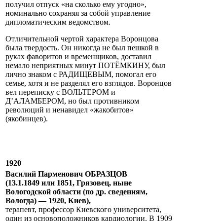
получил отпуск «на сколько ему угодно»,
номинально сохраняя за собой управление
дипломатическим ведомством.
Отличительной чертой характера Воронцова
была твердость. Он никогда не был пешкой в
руках фаворитов и временщиков, доставил
немало неприятных минут ПОТЁМКИНУ, был
лично знаком с РАДИЩЕВЫМ, помогал его
семье, хотя и не разделял его взглядов. Воронцов
вел переписку с ВОЛЬТЕРОМ и
Д’АЛАМБЕРОМ, но был противником
революций и ненавидел «жакобитов»
(якобинцев).
1920
Василий Парменович ОБРАЗЦОВ
(13.1.1849 или 1851, Грязовец, ныне
Вологодской области (по др. сведениям,
Вологда) — 1920, Киев),
терапевт, профессор Киевского университета,
один из основоположников кардиологии. В 1909