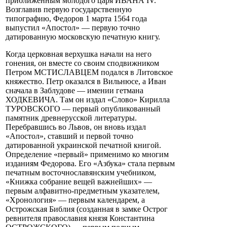
приближенным молодого царя ИВАНА IV.
Возглавив первую государственную
типографию, Федоров 1 марта 1564 года
выпустил «Апостол» — первую точно
датированную московскую печатную книгу.
Когда церковная верхушка начали на него
гонения, он вместе со своим сподвижником
Петром МСТИСЛАВЦЕМ подался в Литовское
княжество. Петр оказался в Вильнюсе, а Иван
сначала в Заблудове — имении гетмана
ХОДКЕВИЧА. Там он издал «Слово» Кирилла
ТУРОВСКОГО — первый опубликованный
памятник древнерусской литературы.
Перебравшись во Львов, он вновь издал
«Апостол», ставший и первой точно
датированной украинской печатной книгой.
Определение «первый» применимо ко многим
изданиям Федорова. Его «Азбука» стала первым
печатным восточнославянским учебником,
«Книжка собрание вещей важнейших» —
первым алфавитно-предметным указателем,
«Хронология» — первым календарем, а
Острожская Библия (созданная в замке Острог
ревнителя православия князя Константина