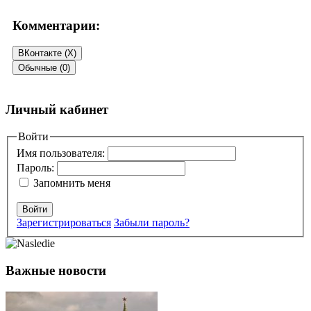
Комментарии:
ВКонтакте (
X
)
Обычные (0)
Добавить комментарий
Личный кабинет
Ваш адрес email не будет опубликован.
Войти
Обязательные поля
помечены
*
Имя пользователя:
Пароль:
Комментарий
*
Запомнить меня
Войти
Зарегистрироваться
Забыли пароль?
Важные новости
Имя
*