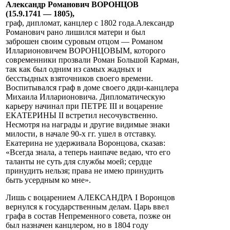
Александр Романович ВОРОНЦОВ
(15.9.1741 — 1805),
граф, дипломат, канцлер с 1802 года.Александр
Романович рано лишился матери и был
заброшен своим суровым отцом — Романом
Илларионовичем ВОРОНЦОВЫМ, которого
современники прозвали Роман Большой Карман,
так как был одним из самых жадных и
бесстыдных взяточников своего времени.
Воспитывался граф в доме своего дяди-канцлера
Михаила Илларионовича. Дипломатическую
карьеру начинал при ПЕТРЕ III и воцарение
ЕКАТЕРИНЫ II встретил несочувственно.
Несмотря на награды и другие видимые знаки
милости, в начале 90-х гг. ушел в отставку.
Екатерина не удерживала Воронцова, сказав:
«Всегда знала, а теперь наипаче ведаю, что его
таланты не суть для службы моей; сердце
принудить нельзя; права не имею принудить
быть усердным ко мне».
Лишь с воцарением АЛЕКСАНДРА I Воронцов
вернулся к государственным делам. Царь ввел
графа в состав Непременного совета, позже он
был назначен канцлером, но в 1804 году