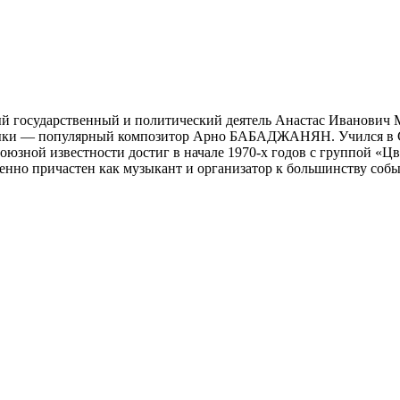
ный государственный и политический деятель Анастас Иванови
узыки — популярный композитор Арно БАБАДЖАНЯН. Учился в 
союзной известности достиг в начале 1970-х годов с группой «
нно причастен как музыкант и организатор к большинству собы