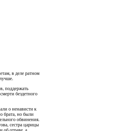
етам, в деле ратном
 лучше.
ов, поддержать
 смерти бездетного
али о ненависти к
о брата, но были
ельного обвинения.
ова, сестра царицы
 об отраве, а