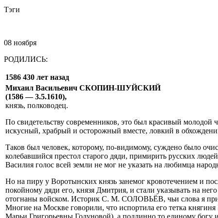
Тэги
08 ноября
РОДИЛИСЬ:
1586 430 лет назад
Михаил Васильевич СКОПИН-ШУЙСКИЙ
(1586 — 3.5.1610),
князь, полководец.
По свидетельству современников, это был красивый молодой ч
искусный, храбрый и осторожный вместе, ловкий в обхождении 
Таков был человек, которому, по-видимому, суждено было очис
колебавшийся престол старого дяди, примирить русских людей
Василия голос всей земли не мог не указать на любимца народ
Но на пиру у Воротынских князь занемог кровотечением и пос
покойному дяди его, князя Дмитрия, и стали указывать на него
отогнаны войском. Историк С. М. СОЛОВЬЁВ, чьи слова я при
Многие на Москве говорили, что испортила его тетка княгин
Марьи Григорьевны Годуновой), а подлинно то единому богу и