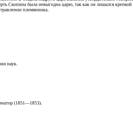
ерть Скопина была невыгодна царю, так как он лишался крепкой
отравлении племянника.
ии наук.
рнатор (1851—1853).