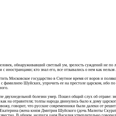
еловек, обнаруживавший светлый ум, зрелость суждений не по л
с иностранцами; кто знал его, все отзывались о нем как нельзя
тить Московское государство в Смутное время от воров и поляк
 с фамилиею Шуйских, упрочить ее на престоле царском, ибо по
ного.
ле двухнедельной болезни умер. Пошел общий слух об отраве: зн
 как на отравителя; толпы народа двинулись было к дому царског
вожу, говорит, что русские современники были далеки от решит
я Екатерина (жена князя Дмитрия Шуйского (дочь Малюты Скурат
звестно. В общем, недруги царя Василия утвердительно говорили