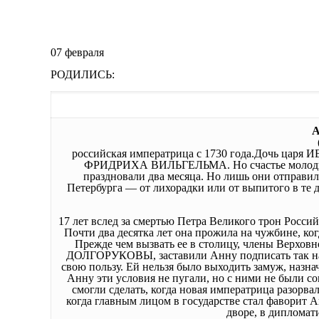
07 февраля
РОДИЛИСЬ:
российская императрица с 1730 года.Дочь царя 
ФРИДРИХА ВИЛЬГЕЛЬМА. Но счастье молодых дл
праздновали два месяца. Но лишь они отправили
Петербурга — от лихорадки или от выпитого в те
17 лет вслед за смертью Петра Великого трон Росси
Почти два десятка лет она прожила на чужбине, ко
Прежде чем вызвать ее в столицу, члены Верхов
ДОЛГОРУКОВЫ, заставили Анну подписать так на
свою пользу. Ей нельзя было выходить замуж, назна
Анну эти условия не пугали, но с ними не были с
смогли сделать, когда новая императрица разорв
когда главным лицом в государстве стал фаворит
дворе, в дипломат