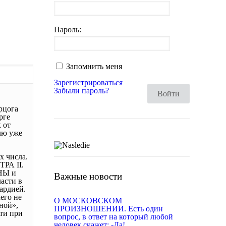
Пароль:
Запомнить меня
Зарегистрироваться
Забыли пароль?
Войти
рцога
рге
 от
лю уже
х числа.
ТРА II.
ЫНЫ и
Важные новости
асти в
ардией.
его не
О МОСКОВСКОМ
ной»,
ПРОИЗНОШЕНИИ. Есть один
ти при
вопрос, в ответ на который любой
человек скажет: -Да!