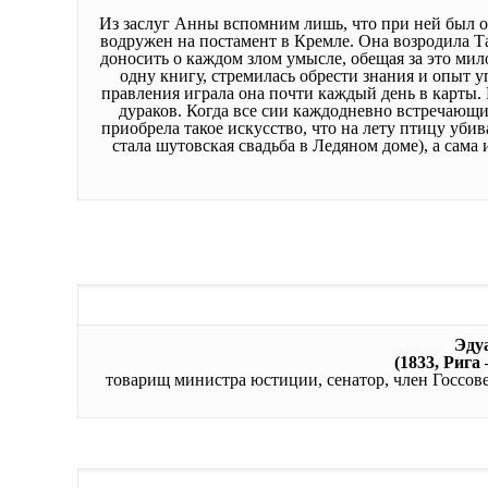
Из заслуг Анны вспомним лишь, что при ней был от
водружен на постамент в Кремле. Она возродила 
доносить о каждом злом умыcле, обещая за это мило
одну книгу, стремилась обрести знания и опыт 
правления играла она почти каждый день в карты.
дураков. Когда все сии каждодневно встречающие
приобрела такое искусство, что на лету птицу убив
стала шутовская свадьба в Ледяном доме), а сама
Эду
(1833, Рига
товарищ министра юстиции, сенатор, член Госсов