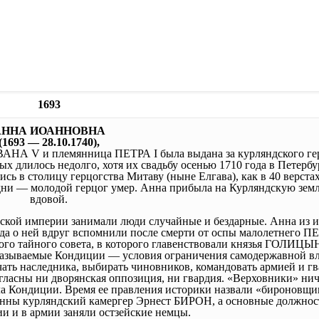
1693
АННА ИОАННОВНА
(1693 — 28.10.1740),
ИВАНА V и племянница ПЕТРА I была выдана за курляндского ге
илось недолго, хотя их свадьбу осенью 1710 года в Петербу
сь в столицу герцогства Митаву (ныне Елгава), как в 40 верстах
 дни — молодой герцог умер. Анна прибыла на Курляндскую зем
вдовой.
йской империи занимали люди случайные и бездарные. Анна из и
гда о ней вдруг вспомнили после смерти от оспы малолетнего ПЕ
ного тайного совета, в которого главенствовали князья ГОЛИЦ
зываемые Кондиции — условия ограничения самодержавной вл
чать наследника, выбирать чиновников, командовать армией и гв
огласны ни дворянская оппозиция, ни гвардия. «Верховники» нич
ала Кондиции. Время ее правления историки назвали «бироновщи
 Анны курляндский камергер Эрнест БИРОН, а основные должнос
ии и в армии заняли остзейские немцы.