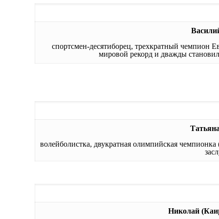
Васили
спортсмен-десятиборец, трехкратный чемпион Ев
мировой рекорд и дважды становил
Татьян
волейболистка, двукратная олимпийская чемпионка (
зас
Николай (Ка