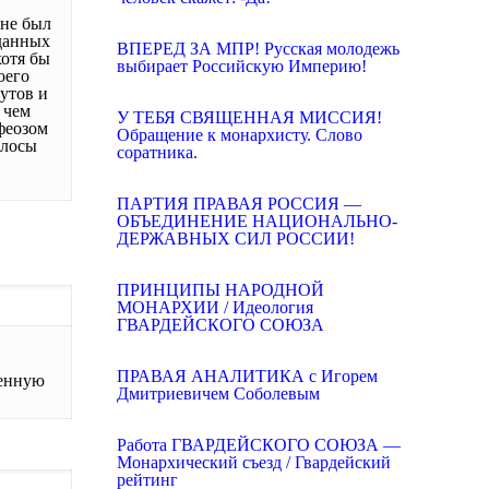
 не был
данных
ВПЕРЕД ЗА МПР! Русская молодежь
хотя бы
выбирает Российскую Империю!
оего
утов и
 чем
У ТЕБЯ СВЯЩЕННАЯ МИССИЯ!
офеозом
Обращение к монархисту. Слово
олосы
соратника.
ПАРТИЯ ПРАВАЯ РОССИЯ —
ОБЪЕДИНЕНИЕ НАЦИОНАЛЬНО-
ДЕРЖАВНЫХ СИЛ РОССИИ!
ПРИНЦИПЫ НАРОДНОЙ
МОНАРХИИ / Идеология
ГВАРДЕЙСКОГО СОЮЗА
ПРАВАЯ АНАЛИТИКА с Игорем
венную
Дмитриевичем Соболевым
Работа ГВАРДЕЙСКОГО СОЮЗА —
Монархический съезд / Гвардейский
рейтинг