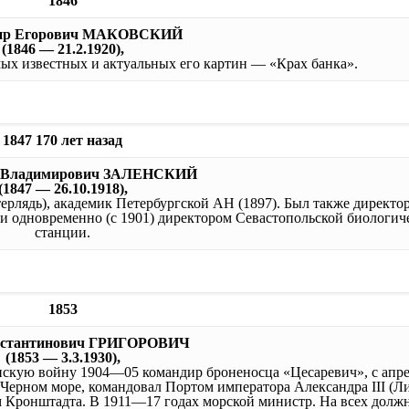
1846
ир Егорович МАКОВСКИЙ
(1846 — 21.2.1920),
ых известных и актуальных его картин — «Крах банка».
1847 170 лет назад
 Владимирович ЗАЛЕНСКИЙ
(1847 — 26.10.1918),
терлядь), академик Петербургской АН (1897). Был также директо
 и одновременно (с 1901) директором Севастопольской биологич
станции.
1853
нстантинович ГРИГОРОВИЧ
(1853 — 3.3.1930),
понскую войну 1904—05 командир броненосца «Цесаревич», с апр
Черном море, командовал Портом императора Александра III (Ли
Кронштадта. В 1911—17 годах морской министр. На всех должн