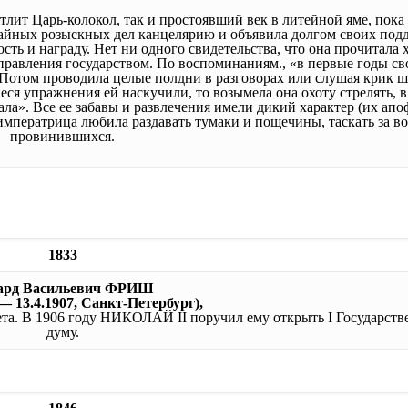
лит Царь-колокол, так и простоявший век в литейной яме, пока
Тайных розыскных дел канцелярию и объявила долгом своих под
сть и награду. Нет ни одного свидетельства, что она прочитала 
управления государством. По воспоминаниям., «в первые годы св
 Потом проводила целые полдни в разговорах или слушая крик ш
ся упражнения ей наскучили, то возымела она охоту стрелять, в
ала». Все ее забавы и развлечения имели дикий характер (их ап
 императрица любила раздавать тумаки и пощечины, таскать за в
провинившихся.
1833
ард Васильевич ФРИШ
 — 13.4.1907, Санкт-Петербург),
ета. В 1906 году НИКОЛАЙ II поручил ему открыть I Государст
думу.