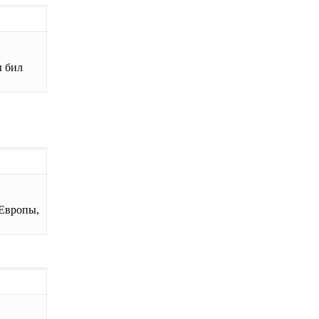
ы бил
 Европы,