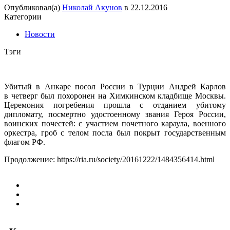
Опубликовал(а)
Николай Акунов
в
22.12.2016
Категории
Новости
Тэги
Убитый в Анкаре посол России в Турции Андрей Карлов
в четверг был похоронен на Химкинском кладбище Москвы.
Церемония погребения прошла с отданием убитому
дипломату, посмертно удостоенному звания Героя России,
воинских почестей: с участием почетного караула, военного
оркестра, гроб с телом посла был покрыт государственным
флагом РФ.
Продолжение: https://ria.ru/society/20161222/1484356414.html