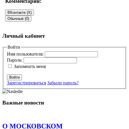
Комментарии:
ВКонтакте (
X
)
Обычные (0)
Добавить комментарий
Личный кабинет
Ваш адрес email не будет опубликован.
Войти
Обязательные поля
помечены
*
Имя пользователя:
Пароль:
Комментарий
*
Запомнить меня
Войти
Зарегистрироваться
Забыли пароль?
Важные новости
Имя
*
Email
*
О МОСКОВСКОМ