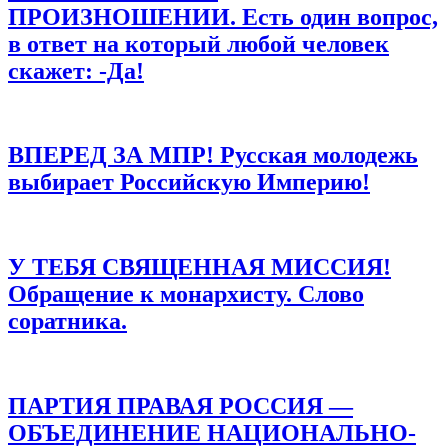
Сайт
ПРОИЗНОШЕНИИ. Есть один вопрос,
в ответ на который любой человек
Сохранить моё имя, email и адрес сайта в этом браузере для
последующих моих комментариев.
скажет: -Да!
ВПЕРЕД ЗА МПР! Русская молодежь
выбирает Российскую Империю!
У ТЕБЯ СВЯЩЕННАЯ МИССИЯ!
Обращение к монархисту. Слово
соратника.
ПАРТИЯ ПРАВАЯ РОССИЯ —
ОБЪЕДИНЕНИЕ НАЦИОНАЛЬНО-