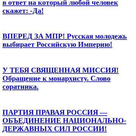
в ответ на который любой человек
Сохранить моё имя, email и адрес сайта в этом браузере для
последующих моих комментариев.
скажет: -Да!
ВПЕРЕД ЗА МПР! Русская молодежь
выбирает Российскую Империю!
У ТЕБЯ СВЯЩЕННАЯ МИССИЯ!
Обращение к монархисту. Слово
соратника.
ПАРТИЯ ПРАВАЯ РОССИЯ —
ОБЪЕДИНЕНИЕ НАЦИОНАЛЬНО-
ДЕРЖАВНЫХ СИЛ РОССИИ!