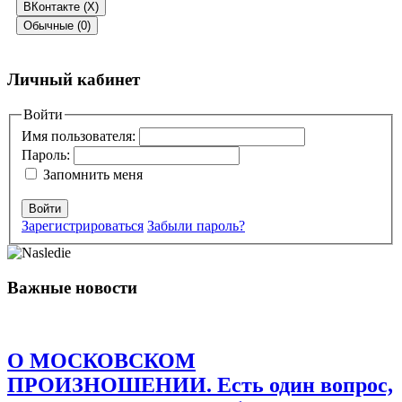
ВКонтакте (
X
)
Обычные (0)
Добавить комментарий
Личный кабинет
Ваш адрес email не будет опубликован.
Войти
Обязательные поля
помечены
*
Имя пользователя:
Пароль:
Комментарий
*
Запомнить меня
Войти
Зарегистрироваться
Забыли пароль?
Важные новости
Имя
*
Email
*
О МОСКОВСКОМ
Сайт
ПРОИЗНОШЕНИИ. Есть один вопрос,