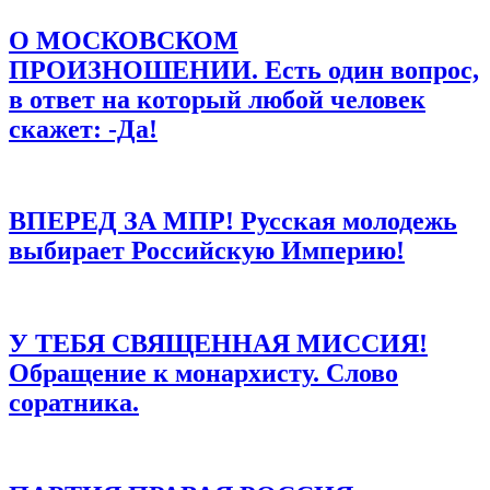
Комментарий
*
О МОСКОВСКОМ
ПРОИЗНОШЕНИИ. Есть один вопрос,
в ответ на который любой человек
скажет: -Да!
Имя
*
ВПЕРЕД ЗА МПР! Русская молодежь
выбирает Российскую Империю!
Email
*
Сайт
Сохранить моё имя, email и адрес сайта в этом браузере для
У ТЕБЯ СВЯЩЕННАЯ МИССИЯ!
последующих моих комментариев.
Обращение к монархисту. Слово
соратника.