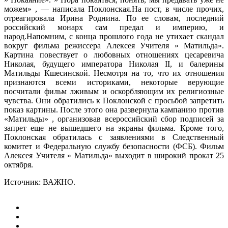
можем» , — написала Поклонская.На пост, в числе прочих,
отреагировала Ирина Роднина. По ее словам, последний
российский монарх сам предал и империю, и
народ.Напомним, с конца прошлого года не утихает скандал
вокруг фильма режиссера Алексея Учителя » Матильда».
Картина повествует о любовных отношениях цесаревича
Николая, будущего императора Николая II, и балерины
Матильды Кшесинской. Несмотря на то, что их отношения
признаются всеми историками, некоторые верующие
посчитали фильм лживым и оскорбляющим их религиозные
чувства. Они обратились к Поклонской с просьбой запретить
показ картины. После этого она развернула кампанию против
«Матильды» , организовав всероссийский сбор подписей за
запрет еще не вышедшего на экраны фильма. Кроме того,
Поклонская обратилась с заявлениями в Следственный
комитет и Федеральную службу безопасности (ФСБ). Фильм
Алексея Учителя » Матильда» выходит в широкий прокат 25
октября.
Источник: ВАЖНО.