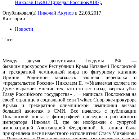
Николай II &#171;предал Россию&#187;.
Опубликовал(а)
Николай Акунов
в
22.08.2017
Категории
Новости
Тэги
Между двумя депутатами Госдумы РФ —
бывшим прокурором Республики Крым Натальей Поклонской
и трехкратной чемпионкой мира по фигурному катанию
Ириной Родниной завязалась заочная перепалка о
«предательстве России» Николаем II. «»Уважаемая коллега по
Думе выражает мнение тех, кто сто лет назад зверски убил
Главу Российского государства» , — написала Поклонская на
своей странице в социальной сети Twitter. Спор экс-прокурора
Крыма и трехкратной олимпийской чемпионки вызвал
большой ажиотаж в СМИ. Все началось с публикации
Поклонской поста с фотографией последнего российского
императора Николая II, где он изображен с супругой
императрицей Александрой Федоровной. К записи была
прикреплена песня известного исполнителя Стаса Михайлова
» Покаяние». » Пора покаяться, понять, мы предавать уже не