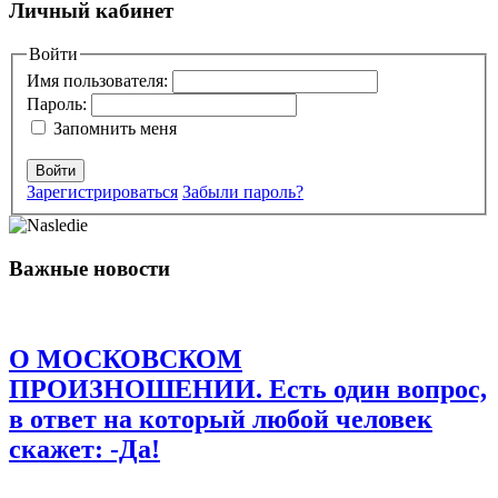
Добавить комментарий
Личный кабинет
Ваш адрес email не будет опубликован.
Войти
Обязательные поля
помечены
*
Имя пользователя:
Пароль:
Комментарий
*
Запомнить меня
Войти
Зарегистрироваться
Забыли пароль?
Важные новости
Имя
*
Email
*
О МОСКОВСКОМ
Сайт
ПРОИЗНОШЕНИИ. Есть один вопрос,
в ответ на который любой человек
Сохранить моё имя, email и адрес сайта в этом браузере для
последующих моих комментариев.
скажет: -Да!