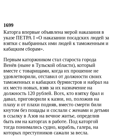
1699
Каторга впервые объявлена мерой наказания в
указе ПЕТРА I «О наказании посадских людей за
взятки с выбранных ими людей к таможенным и
кабацким сборам».
Первым каторжником стал староста города
Венёв (ныне в Тульской области), который
вместе с товарищами, когда их прошение не
удовлетворили, отставил от должности своих
таможенных и кабацких бурмистров и набрал на
их место новых, взяв за их назначение на
должность 120 рублей. Всех, кто взятку брал и
давал, приговорили к казни, но, положив на
плаху и от плахи подняв, вместо смерти били
кнутом без пощады и сослали с женами и детьми
в ссылку в Азов на вечное житье, определив
быть им на каторгах в работе. Под каторгой
тогда понимались судно, корабль, галера, на
которых преступников сажали за весла.