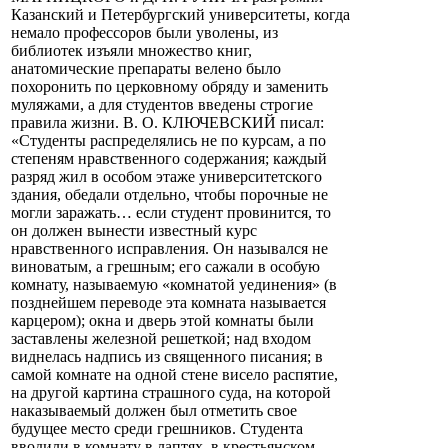
Казанский и Петербургский университеты, когда
немало профессоров были уволены, из
библиотек изъяли множество книг,
анатомические препараты велено было
похоронить по церковному обряду и заменить
муляжами, а для студентов введены строгие
правила жизни. В. О. КЛЮЧЕВСКИЙ писал:
«Студенты распределялись не по курсам, а по
степеням нравственного содержания; каждый
разряд жил в особом этаже университетского
здания, обедали отдельно, чтобы порочные не
могли заражать… если студент провинится, то
он должен вынести известный курс
нравственного исправления. Он назывался не
виноватым, а грешным; его сажали в особую
комнату, называемую «комнатой уединения» (в
позднейшем переводе эта комната называется
карцером); окна и дверь этой комнаты были
заставлены железной решеткой; над входом
виднелась надпись из священного писания; в
самой комнате на одной стене висело распятие,
на другой картина страшного суда, на которой
наказываемый должен был отметить свое
будущее место среди грешников. Студента
вводили в комнату в лаптях, в крестьянском