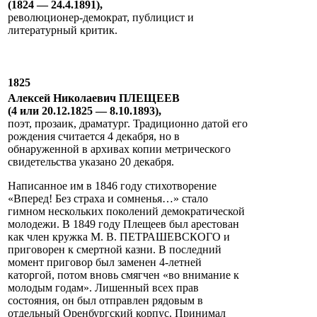
(1824 — 24.4.1891),
революционер-демократ, публицист и
литературный критик.
1825
Алексей Николаевич ПЛЕЩЕЕВ
(4 или 20.12.1825 — 8.10.1893),
поэт, прозаик, драматург. Традиционно датой его
рождения считается 4 декабря, но в
обнаруженной в архивах копии метрического
свидетельства указано 20 декабря.
Написанное им в 1846 году стихотворение
«Вперед! Без страха и сомненья…» стало
гимном нескольких поколений демократической
молодежи. В 1849 году Плещеев был арестован
как член кружка М. В. ПЕТРАШЕВСКОГО и
приговорен к смертной казни. В последний
момент приговор был заменен 4-летней
каторгой, потом вновь смягчен «во внимание к
молодым годам». Лишенный всех прав
состояния, он был отправлен рядовым в
отдельный Оренбургский корпус. Принимал