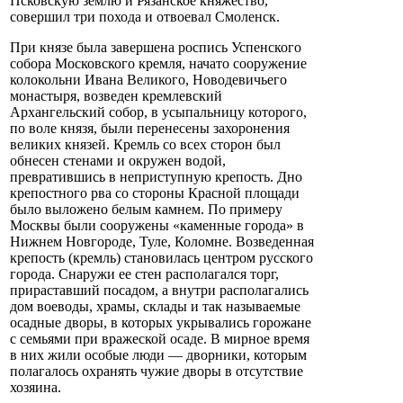
Псковскую землю и Рязанское княжество,
совершил три похода и отвоевал Смоленск.
При князе была завершена роспись Успенского
собора Московского кремля, начато сооружение
колокольни Ивана Великого, Новодевичьего
монастыря, возведен кремлевский
Архангельский собор, в усыпальницу которого,
по воле князя, были перенесены захоронения
великих князей. Кремль со всех сторон был
обнесен стенами и окружен водой,
превратившись в неприступную крепость. Дно
крепостного рва со стороны Красной площади
было выложено белым камнем. По примеру
Москвы были сооружены «каменные города» в
Нижнем Новгороде, Туле, Коломне. Возведенная
крепость (кремль) становилась центром русского
города. Снаружи ее стен располагался торг,
прираставший посадом, а внутри располагались
дом воеводы, храмы, склады и так называемые
осадные дворы, в которых укрывались горожане
с семьями при вражеской осаде. В мирное время
в них жили особые люди — дворники, которым
полагалось охранять чужие дворы в отсутствие
хозяина.