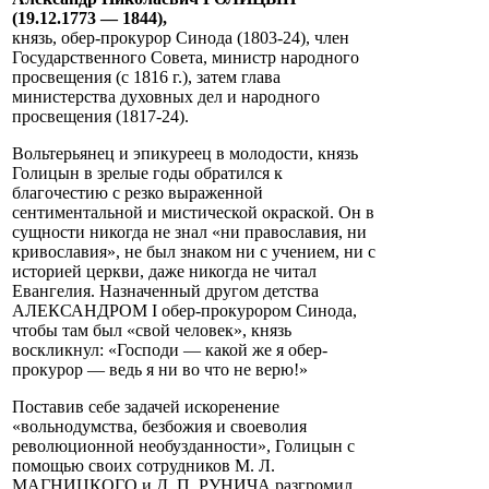
(19.12.1773 — 1844),
князь, обер-прокурор Синода (1803-24), член
Государственного Совета, министр народного
просвещения (c 1816 г.), затем глава
министерства духовных дел и народного
просвещения (1817-24).
Вольтерьянец и эпикуреец в молодости, князь
Голицын в зрелые годы обратился к
благочестию с резко выраженной
сентиментальной и мистической окраской. Он в
сущности никогда не знал «ни православия, ни
кривославия», не был знаком ни с учением, ни с
историей церкви, даже никогда не читал
Евангелия. Назначенный другом детства
АЛЕКСАНДРОМ I обер-прокурором Синода,
чтобы там был «свой человек», князь
воскликнул: «Господи — какой же я обер-
прокурор — ведь я ни во что не верю!»
Поставив себе задачей искоренение
«вольнодумства, безбожия и своеволия
революционной необузданности», Голицын с
помощью своих сотрудников М. Л.
МАГНИЦКОГО и Д. П. РУНИЧА разгромил