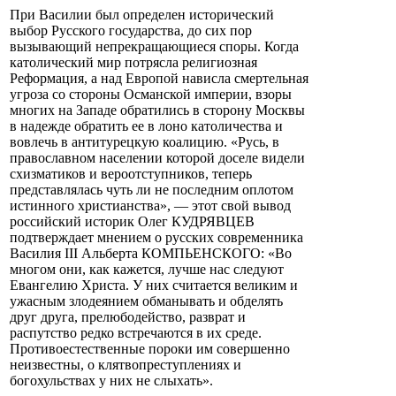
При Василии был определен исторический
выбор Русского государства, до сих пор
вызывающий непрекращающиеся споры. Когда
католический мир потрясла религиозная
Реформация, а над Европой нависла смертельная
угроза со стороны Османской империи, взоры
многих на Западе обратились в сторону Москвы
в надежде обратить ее в лоно католичества и
вовлечь в антитурецкую коалицию. «Русь, в
православном населении которой доселе видели
схизматиков и вероотступников, теперь
представлялась чуть ли не последним оплотом
истинного христианства», — этот свой вывод
российский историк Олег КУДРЯВЦЕВ
подтверждает мнением о русских современника
Василия III Альберта КОМПЬЕНСКОГО: «Во
многом они, как кажется, лучше нас следуют
Евангелию Христа. У них считается великим и
ужасным злодеянием обманывать и обделять
друг друга, прелюбодейство, разврат и
распутство редко встречаются в их среде.
Противоестественные пороки им совершенно
неизвестны, о клятвопреступлениях и
богохульствах у них не слыхать».